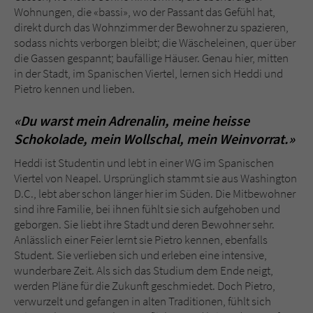
Sicherheitscode des Kontaktformulars zu
Wohnungen, die «bassi», wo der Passant das Gefühl hat,
überprüfen.
direkt durch das Wohnzimmer der Bewohner zu spazieren,
sodass nichts verborgen bleibt; die Wäscheleinen, quer über
die Gassen gespannt; baufällige Häuser. Genau hier, mitten
in der Stadt, im Spanischen Viertel, lernen sich Heddi und
Pietro kennen und lieben.
«Du warst mein Adrenalin, meine heisse
Schokolade, mein Wollschal, mein Weinvorrat.»
Heddi ist Studentin und lebt in einer WG im Spanischen
Viertel von Neapel. Ursprünglich stammt sie aus Washington
D.C., lebt aber schon länger hier im Süden. Die Mitbewohner
sind ihre Familie, bei ihnen fühlt sie sich aufgehoben und
geborgen. Sie liebt ihre Stadt und deren Bewohner sehr.
Anlässlich einer Feier lernt sie Pietro kennen, ebenfalls
Student. Sie verlieben sich und erleben eine intensive,
wunderbare Zeit. Als sich das Studium dem Ende neigt,
werden Pläne für die Zukunft geschmiedet. Doch Pietro,
verwurzelt und gefangen in alten Traditionen, fühlt sich