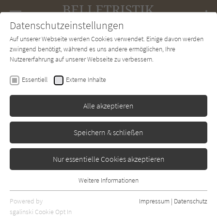
Navigation
Datenschutzeinstellungen
Couch
wechse
Auf unserer Webseite werden Cookies verwendet. Einige davon werden
Forum
Charts
Newsletter
SUCHE
zwingend benötigt, während es uns andere ermöglichen, Ihre
Nutzererfahrung auf unserer Webseite zu verbessern.
Heddi Goodrich
Essentiell
Externe Inhalte
Eine Liebe in Neapel
Alle akzeptieren
btb
Erschienen: März 2020
Bibliogr. Angaben
0
Speichern & schließen
Nur essentielle Cookies akzeptieren
Weitere Informationen
Essentiell
Essentielle Cookies werden für grundlegende Funktionen der
Powered by
Impressum
|
Datenschutz
Webseite benötigt. Dadurch ist gewährleistet, dass die Webseite
sgalinski Cookie Opt In