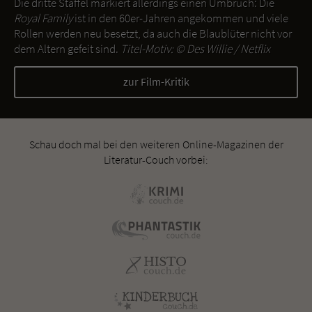
Die dritte Staffel markiert allerdings einen Umbruch: Die
Royal Family
ist in den 60er-Jahren angekommen und viele
Rollen werden neu besetzt, da auch die Blaublüter nicht vor
dem Altern gefeit sind.
Titel-Motiv: ©
Des Willie / Netflix
zur Film-Kritik
Schau doch mal bei den weiteren Online-Magazinen der
Literatur-Couch vorbei: