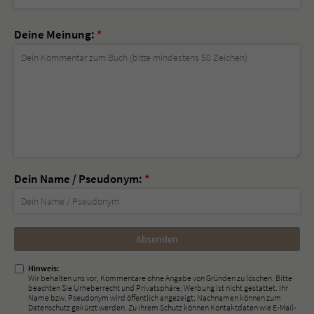
Deine Meinung:
*
Dein Name / Pseudonym:
*
Nicht
ausfüllen!
Hinweis:
Wir behalten uns vor, Kommentare ohne Angabe von Gründen zu löschen. Bitte
beachten Sie Urheberrecht und Privatsphäre; Werbung ist nicht gestattet. Ihr
Name bzw. Pseudonym wird öffentlich angezeigt; Nachnamen können zum
Datenschutz gekürzt werden. Zu Ihrem Schutz können Kontaktdaten wie E-Mail-