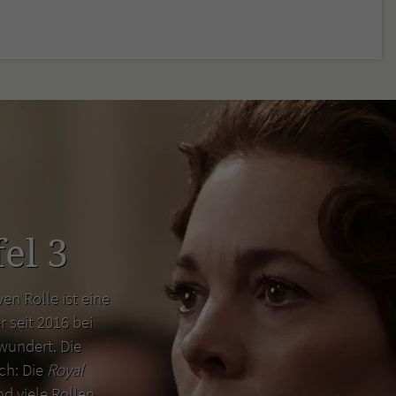
el 3
en Rolle ist eine
r seit 2016 bei
wundert. Die
uch: Die
Royal
d viele Rollen