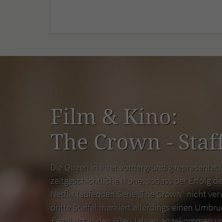
Film & Kino:
The Crown - Staff
Die Queen in ihrer vordergründig repräsentativ
zeitgeschichtliche Ikone, sodass der Erfolg de
Netflix laufenden Serie „The Crown“ nicht ver
dritte Staffel markiert allerdings einen Umbr
Family
ist in den 60er-Jahren angekommen un