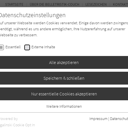
STARTSEITE
ÜBER DIE BELLETRISTIK-COUCH
LESEZEICHEN
KONTAKT
Datenschutzeinstellungen
Auf unserer Webseite werden Cookies verwendet. Einige davon werden zwingen
enötigt, während es uns andere ermöglichen, Ihre Nutzererfahrung auf unserer
ebseite zu verbessern.
FOR
Essentiell
Externe Inhalte
Autor*in
Verlage
Magazin
Ki
Alle akzeptieren
Speichern & schließen
 Vermissten
Nur essentielle Cookies akzeptieren
Weitere Informationen
0
Essentiell
Essentielle Cookies werden für grundlegende Funktionen der Webseite
Powered by
Impressum
|
Datenschut
benötigt. Dadurch ist gewährleistet, dass die Webseite einwandfrei
galinski Cookie Opt In