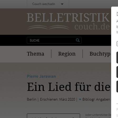
Couch wechseln
b
W
Thema
Region
Buchtyp
Pierre Jarawan
Ein Lied für die
Berlin
Erschienen: März 2020
Bibliogr. Angaben
s
oder unterstütze Deinen