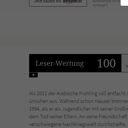
Jetzt kaufen bei
Buchhändler vor Ort
(Anzeige*)
100
Leser
-Wertung
1
Als 2011 der Arabische Frühling voll entfacht 
Unruhen aus. Während schon Häuser brennen,
1994, als er als Jugendlicher mit seiner Gro
dem Tod seiner Eltern. An seine Freundschaft 
verschwiegene Nachkriegswelt durchstreifte. 