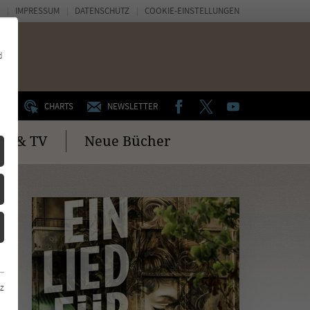
IMPRESSUM
DATENSCHUTZ
COOKIE-EINSTELLUNGEN
d
FACEBOOK
TWITTER
YOUTUBE
UM
CHARTS
NEWSLETTER
no & TV
Neue Bücher
z