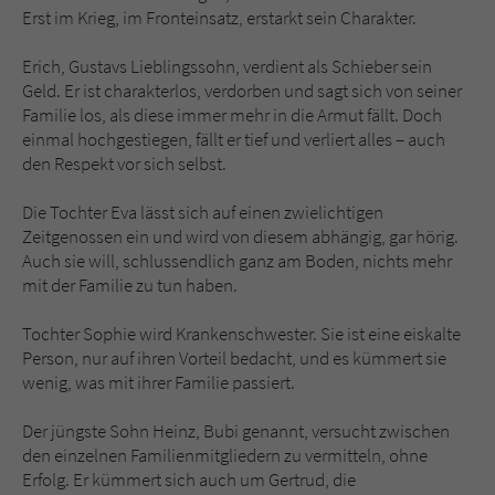
Erst im Krieg, im Fronteinsatz, erstarkt sein Charakter.
Erich, Gustavs Lieblingssohn, verdient als Schieber sein
Geld. Er ist charakterlos, verdorben und sagt sich von seiner
Familie los, als diese immer mehr in die Armut fällt. Doch
einmal hochgestiegen, fällt er tief und verliert alles – auch
den Respekt vor sich selbst.
Die Tochter Eva lässt sich auf einen zwielichtigen
Zeitgenossen ein und wird von diesem abhängig, gar hörig.
Auch sie will, schlussendlich ganz am Boden, nichts mehr
mit der Familie zu tun haben.
Tochter Sophie wird Krankenschwester. Sie ist eine eiskalte
Person, nur auf ihren Vorteil bedacht, und es kümmert sie
wenig, was mit ihrer Familie passiert.
Der jüngste Sohn Heinz, Bubi genannt, versucht zwischen
den einzelnen Familienmitgliedern zu vermitteln, ohne
Erfolg. Er kümmert sich auch um Gertrud, die