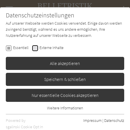
Navigation
Datenschutzeinstellungen
Couch
wechse
Auf unserer Webseite werden Cookies verwendet. Einige davon werden
Forum
Charts
Newsletter
SUCHE
zwingend benötigt, während es uns andere ermöglichen, Ihre
Nutzererfahrung auf unserer Webseite zu verbessern.
Hans Fallada
Essentiell
Externe Inhalte
Der eiserne Gustav
Alle akzeptieren
Aufbau Verlag
Erschienen: Oktober 2019
Bibliogr. Angaben
0
Speichern & schließen
Nur essentielle Cookies akzeptieren
Weitere Informationen
Essentiell
Essentielle Cookies werden für grundlegende Funktionen der
Powered by
Impressum
|
Datenschutz
Webseite benötigt. Dadurch ist gewährleistet, dass die Webseite
sgalinski Cookie Opt In