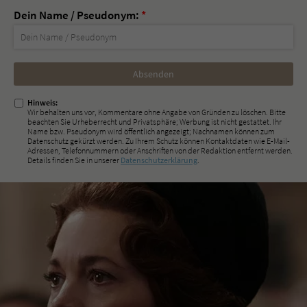
Dein Name / Pseudonym:
*
Nicht
ausfüllen!
Hinweis:
Wir behalten uns vor, Kommentare ohne Angabe von Gründen zu löschen. Bitte
beachten Sie Urheberrecht und Privatsphäre; Werbung ist nicht gestattet. Ihr
Name bzw. Pseudonym wird öffentlich angezeigt; Nachnamen können zum
Datenschutz gekürzt werden. Zu Ihrem Schutz können Kontaktdaten wie E-Mail-
Adressen, Telefonnummern oder Anschriften von der Redaktion entfernt werden.
Details finden Sie in unserer
Datenschutzerklärung
.