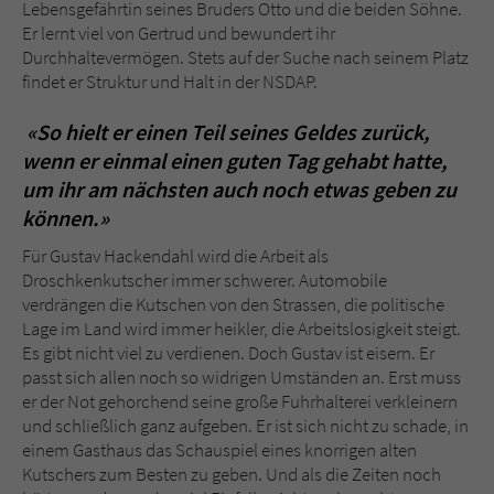
Lebensgefährtin seines Bruders Otto und die beiden Söhne.
Er lernt viel von Gertrud und bewundert ihr
Durchhaltevermögen. Stets auf der Suche nach seinem Platz
findet er Struktur und Halt in der NSDAP.
«So hielt er einen Teil seines Geldes zurück,
wenn er einmal einen guten Tag gehabt hatte,
um ihr am nächsten auch noch etwas geben zu
können.»
Für Gustav Hackendahl wird die Arbeit als
Droschkenkutscher immer schwerer. Automobile
verdrängen die Kutschen von den Strassen, die politische
Lage im Land wird immer heikler, die Arbeitslosigkeit steigt.
Es gibt nicht viel zu verdienen. Doch Gustav ist eisern. Er
passt sich allen noch so widrigen Umständen an. Erst muss
er der Not gehorchend seine große Fuhrhalterei verkleinern
und schließlich ganz aufgeben. Er ist sich nicht zu schade, in
einem Gasthaus das Schauspiel eines knorrigen alten
Kutschers zum Besten zu geben. Und als die Zeiten noch