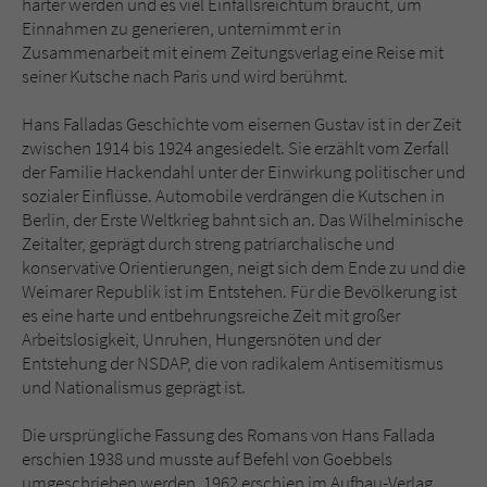
härter werden und es viel Einfallsreichtum braucht, um
Einnahmen zu generieren, unternimmt er in
Zusammenarbeit mit einem Zeitungsverlag eine Reise mit
seiner Kutsche nach Paris und wird berühmt.
Hans Falladas Geschichte vom eisernen Gustav ist in der Zeit
zwischen 1914 bis 1924 angesiedelt. Sie erzählt vom Zerfall
der Familie Hackendahl unter der Einwirkung politischer und
sozialer Einflüsse. Automobile verdrängen die Kutschen in
Berlin, der Erste Weltkrieg bahnt sich an. Das Wilhelminische
Zeitalter, geprägt durch streng patriarchalische und
konservative Orientierungen, neigt sich dem Ende zu und die
Weimarer Republik ist im Entstehen. Für die Bevölkerung ist
es eine harte und entbehrungsreiche Zeit mit großer
Arbeitslosigkeit, Unruhen, Hungersnöten und der
Entstehung der NSDAP, die von radikalem Antisemitismus
und Nationalismus geprägt ist.
Die ursprüngliche Fassung des Romans von Hans Fallada
erschien 1938 und musste auf Befehl von Goebbels
umgeschrieben werden. 1962 erschien im Aufbau-Verlag