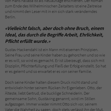
von Hans Fallada ist als Neuauflage erschienen. Der Roman
Sicherheitscode des Kontaktformulars zu
zum Ende des Wilhelminischen Zeitalters ist eine Zeitreise
überprüfen.
und nimmt den Leser mit in ein sich stark veränderndes
Berlin.
«Vielleicht falsch, aber doch ohne Bruch, einem
Ideal, das durch die Begriffe Arbeit, Ehrlichkeit,
Pflicht erfüllt wurde.»
Gustav Hackendahl ist ein Mann mit eisernen Prinzipien.
Seine Frau und seine Kinder haben zu gehorchen und so wie
er es will, so wird es gemacht. Er ist überzeugt, dass sich mit
Disziplin, Pflichterfüllung und Fleiß der Erfolg einstellt. So hat
er es gelernt und so erwartet er es von seiner Familie.
Doch seine Kinder halten diesem Druck nicht stand und
entwickeln hinter seinem Rücken ihr Eigenleben. Otto, der
Älteste, liebt Gertrud, die bucklige Schneiderin. Der
gemeinsame Sohn, Gustäving genannt, wird im Stillen
aufgezogen. Immer wieder nimmt Otto sich vor, seinem
Vater die Wahrheit zu sagen, doch stets verlässt ihn der Mut.