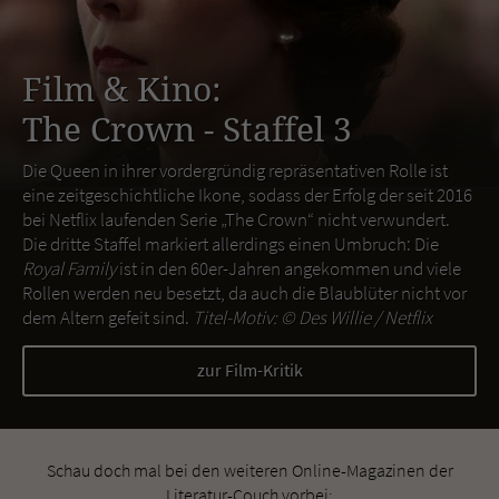
Film & Kino:
The Crown - Staffel 3
Die Queen in ihrer vordergründig repräsentativen Rolle ist
eine zeitgeschichtliche Ikone, sodass der Erfolg der seit 2016
bei Netflix laufenden Serie „The Crown“ nicht verwundert.
Die dritte Staffel markiert allerdings einen Umbruch: Die
Royal Family
ist in den 60er-Jahren angekommen und viele
Rollen werden neu besetzt, da auch die Blaublüter nicht vor
dem Altern gefeit sind.
Titel-Motiv: ©
Des Willie / Netflix
zur Film-Kritik
Schau doch mal bei den weiteren Online-Magazinen der
Literatur-Couch vorbei: