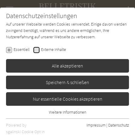
Navigation
Datenschutzeinstellungen
Couch
wechse
Auf unserer Webseite werden Cookies verwendet. Einige davon werden
Forum
Charts
Newsletter
SUCHE
zwingend benötigt, während es uns andere ermöglichen, Ihre
Nutzererfahrung auf unserer Webseite zu verbessern.
Valérie Perrin
Essentiell
Externe Inhalte
Unter den hundertjährigen
Linden
Alle akzeptieren
Knaur
Erschienen: November 2019
Bibliogr. Angaben
0
Speichern & schließen
Nur essentielle Cookies akzeptieren
Weitere Informationen
Essentiell
Essentielle Cookies werden für grundlegende Funktionen der
Powered by
Impressum
|
Datenschutz
Webseite benötigt. Dadurch ist gewährleistet, dass die Webseite
sgalinski Cookie Opt In