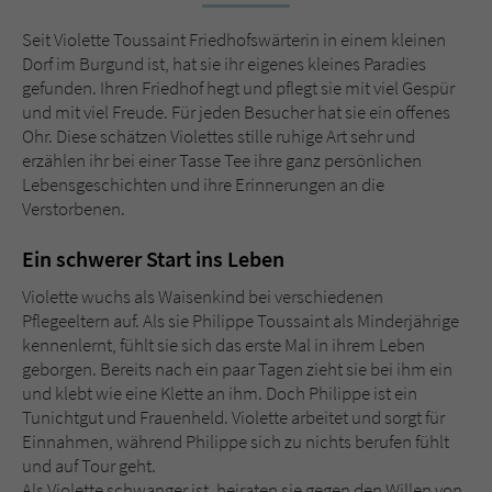
Sicherheitscode des Kontaktformulars zu
überprüfen.
Seit Violette Toussaint Friedhofswärterin in einem kleinen
Dorf im Burgund ist, hat sie ihr eigenes kleines Paradies
gefunden. Ihren Friedhof hegt und pflegt sie mit viel Gespür
und mit viel Freude. Für jeden Besucher hat sie ein offenes
Ohr. Diese schätzen Violettes stille ruhige Art sehr und
erzählen ihr bei einer Tasse Tee ihre ganz persönlichen
Lebensgeschichten und ihre Erinnerungen an die
Verstorbenen.
Ein schwerer Start ins Leben
Violette wuchs als Waisenkind bei verschiedenen
Pflegeeltern auf. Als sie Philippe Toussaint als Minderjährige
kennenlernt, fühlt sie sich das erste Mal in ihrem Leben
geborgen. Bereits nach ein paar Tagen zieht sie bei ihm ein
und klebt wie eine Klette an ihm. Doch Philippe ist ein
Tunichtgut und Frauenheld. Violette arbeitet und sorgt für
Einnahmen, während Philippe sich zu nichts berufen fühlt
und auf Tour geht.
Als Violette schwanger ist, heiraten sie gegen den Willen von