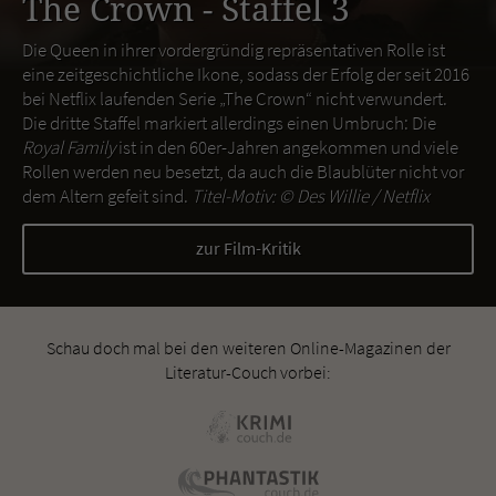
The Crown - Staffel 3
Die Queen in ihrer vordergründig repräsentativen Rolle ist
eine zeitgeschichtliche Ikone, sodass der Erfolg der seit 2016
bei Netflix laufenden Serie „The Crown“ nicht verwundert.
Die dritte Staffel markiert allerdings einen Umbruch: Die
Royal Family
ist in den 60er-Jahren angekommen und viele
Rollen werden neu besetzt, da auch die Blaublüter nicht vor
dem Altern gefeit sind.
Titel-Motiv: ©
Des Willie / Netflix
zur Film-Kritik
Schau doch mal bei den weiteren Online-Magazinen der
Literatur-Couch vorbei: