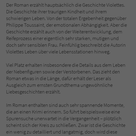
Der Roman erzählt hauptsächlich die Geschichte Violettes.
Die Geschichte ihrer traurigen Kindheit und ihrem
schwierigen Leben. Von der totalen Ergebenheit gegenüber
Philippe Toussaint, der emotionalen Abhängigkeit. Aber die
Geschichte erzählt auch von der Weiterentwicklung, dem
Reifeprozess einer eigentlich sehr starken, mutigen und
doch sehr sensiblen Frau. Feinfühlig beschreibt die Autorin
Violettes Leben über viele Lebensstationen hinweg.
Viel Platz erhalten insbesondere die Details aus dem Leben
der Nebenfiguren sowie der Verstorbenen. Das zieht den
Roman etwas in die Länge, dafür erhält der Leser als
Ausgleich zum ernsten Grundthema ungewöhnliche
Liebesgeschichten erzählt.
Im Roman enthalten sind auch sehr spannende Momente,
die an einen Krimi erinnern. So führt beispielsweise eine
Spurensuche unerwartet in die Vergangenheit – plötzlich
scheint sich der Kreis zu schließen. Zwar ist die Geschichte
ein wenig zu detailliert und langatmig, doch wird diese