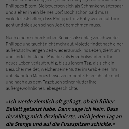
Philippes Eltern. Sie bewerben sich als Schrankenwärterpaar
und ziehen in ein kleines Dorf. Doch schon bald muss
Violette feststellen, dass Philippe trotz Baby weiter auf Tour
geht und sie auch seinen Job übernehmen muss.
Nach einem schrecklichen Schicksalsschlag verschwindet
Philippe und taucht nicht mehr auf. Violette findet nach einer
äußerst schwierigen Zeit wieder zurück ins Leben, zieht um
und findet ihr kleines Paradies als Friedhofswärterin. Ihr
neues Leben verläuft ruhig, bis zu jenem Tag, als sich ein
Besucher meldet, welcher seine Mutter im Grab eines ihm
unbekannten Mannes beisetzen möchte. Er erzählt ihr nach
und nach aus dem Tagebuch seiner Mutter ihre
außergewöhnliche Liebesgeschichte.
«Ich werde ziemlich oft gefragt, ob ich früher
Ballett getanzt habe. Dann sage ich Nein. Dass
der Alltag mich disziplinierte, mich jeden Tag an
die Stange und auf die Fussspitzen schickte.»