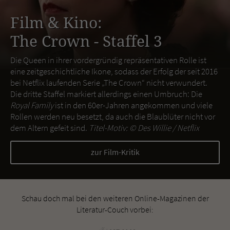
Film & Kino:
The Crown - Staffel 3
Die Queen in ihrer vordergründig repräsentativen Rolle ist
eine zeitgeschichtliche Ikone, sodass der Erfolg der seit 2016
bei Netflix laufenden Serie „The Crown“ nicht verwundert.
Die dritte Staffel markiert allerdings einen Umbruch: Die
Royal Family
ist in den 60er-Jahren angekommen und viele
Rollen werden neu besetzt, da auch die Blaublüter nicht vor
dem Altern gefeit sind.
Titel-Motiv: ©
Des Willie / Netflix
zur Film-Kritik
Schau doch mal bei den weiteren Online-Magazinen der
Literatur-Couch vorbei: