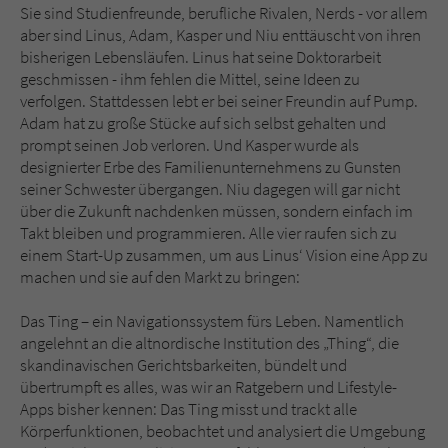
Sicherheitscode des Kontaktformulars zu
Sie sind Studienfreunde, berufliche Rivalen, Nerds - vor allem
überprüfen.
aber sind Linus, Adam, Kasper und Niu enttäuscht von ihren
bisherigen Lebensläufen. Linus hat seine Doktorarbeit
geschmissen - ihm fehlen die Mittel, seine Ideen zu
verfolgen. Stattdessen lebt er bei seiner Freundin auf Pump.
Adam hat zu große Stücke auf sich selbst gehalten und
prompt seinen Job verloren. Und Kasper wurde als
designierter Erbe des Familienunternehmens zu Gunsten
seiner Schwester übergangen. Niu dagegen will gar nicht
über die Zukunft nachdenken müssen, sondern einfach im
Takt bleiben und programmieren. Alle vier raufen sich zu
einem Start-Up zusammen, um aus Linus‘ Vision eine App zu
machen und sie auf den Markt zu bringen:
Das Ting – ein Navigationssystem fürs Leben. Namentlich
angelehnt an die altnordische Institution des „Thing“, die
skandinavischen Gerichtsbarkeiten, bündelt und
übertrumpft es alles, was wir an Ratgebern und Lifestyle-
Apps bisher kennen: Das Ting misst und trackt alle
Körperfunktionen, beobachtet und analysiert die Umgebung