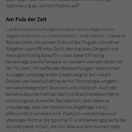
Optimierung an, wo hört Freiheit auf?
Am Puls der Zeit
„
Jede hinreichend fortgeschrittene Technologie ist von
Magie nicht mehr zu unterscheiden
“, wird Arthur C. Clarke im
Roman zitiert. Mit seinem Entwurf des Ting als ultimativer
Ratgeber-App trifft Artur Dziuk den digitalen Zeitgeist und
weist gleichzeitig darauf hin, dass diese Erfindung
keineswegs blanke Fantasie ist, sondern vielmehr direkt vor
der Tür steht. Mit treffenden Beobachtungen, lakonischen
Aussagen und prägnanten Zitaten zeigt er auf, wie ein
Großteil der Gesellschaft heute mit Technologie umgeht –
sensationsbegeistert, fasziniert und unkritisch. Auch die
beinahe absurde Welt der Start-Up-Branche beleuchtet er
schonungslos, bisweilen fast satirisch, aber dabei so
unaufgeregt, dass der moralische Zeigefinger nie zu
offensichtlich erhoben wird. Plastisch und teils bewusst
überzogen flicht er die typische IT- und Marketingsprache der
Gründerszene mit ein, die sich aber aus dem Kontext stets