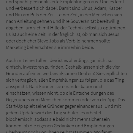
und spricht personalisierte Empfehlungen aus. Und es lernt
und verbessert sich dabei. Damit sind Linus, Adam, Kasper
und Niu am Puls der Zeit – einer Zeit, in der Menschen sich
nach Anleitung sehnen und ihre Souveränität bereitwillig
abgeben, um sich mit Hilfe der Technik selbst zu optimieren.
Es ist auch eine Zeit, in der fraglich ist, ob man sich Jesus
oder doch eher Steve Jobs als Vorbild nehmen sollte -
Marketing beherrschten sie immerhin beide.
Auch mit einer tollen Idee ist es allerdings gar nicht so
einfach, Investoren zu finden. Deshalb lassen sich die vier
Gründer auf einen werbewirksamen Deal ein: Sie verpflichten
sich vertraglich, allen Empfehlungen zu folgen, die das Ting
ausspricht. Bald können sie einander kaum noch
einschätzen, wissen nicht, ob die Entscheidungen des
Gegenübers vom Menschen kommen oder von der App. Das
Start-Up spielt seine Gründer gegeneinander aus. Und mit
jedem Update wird das Ting subtiler; es arbeitet
biochemisch, sodass sie bald nicht mehr sicher sein
können, ob die eigenen Gedanken und Empfindungen
überhaupt noch von ihnen selbst stammen. Wo fängt