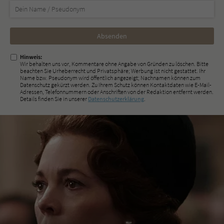
Nicht
ausfüllen!
Hinweis:
Wir behalten uns vor, Kommentare ohne Angabe von Gründen zu löschen. Bitte
beachten Sie Urheberrecht und Privatsphäre; Werbung ist nicht gestattet. Ihr
Name bzw. Pseudonym wird öffentlich angezeigt; Nachnamen können zum
Datenschutz gekürzt werden. Zu Ihrem Schutz können Kontaktdaten wie E-Mail-
Adressen, Telefonnummern oder Anschriften von der Redaktion entfernt werden.
Details finden Sie in unserer
Datenschutzerklärung
.