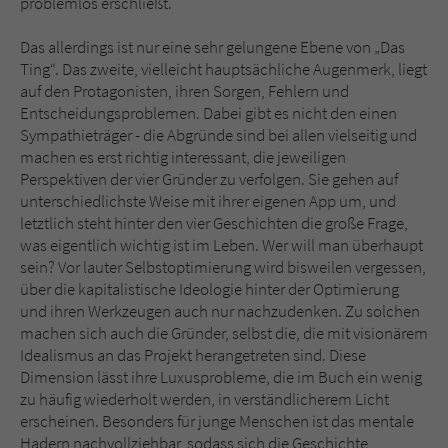
problemlos erschließt.
Das allerdings ist nur eine sehr gelungene Ebene von „Das
Ting“. Das zweite, vielleicht hauptsächliche Augenmerk, liegt
auf den Protagonisten, ihren Sorgen, Fehlern und
Entscheidungsproblemen. Dabei gibt es nicht den einen
Sympathieträger - die Abgründe sind bei allen vielseitig und
machen es erst richtig interessant, die jeweiligen
Perspektiven der vier Gründer zu verfolgen. Sie gehen auf
unterschiedlichste Weise mit ihrer eigenen App um, und
letztlich steht hinter den vier Geschichten die große Frage,
was eigentlich wichtig ist im Leben. Wer will man überhaupt
sein? Vor lauter Selbstoptimierung wird bisweilen vergessen,
über die kapitalistische Ideologie hinter der Optimierung
und ihren Werkzeugen auch nur nachzudenken. Zu solchen
machen sich auch die Gründer, selbst die, die mit visionärem
Idealismus an das Projekt herangetreten sind. Diese
Dimension lässt ihre Luxusprobleme, die im Buch ein wenig
zu häufig wiederholt werden, in verständlicherem Licht
erscheinen. Besonders für junge Menschen ist das mentale
Hadern nachvollziehbar, sodass sich die Geschichte