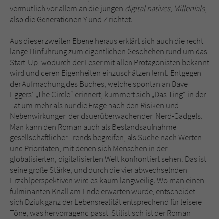
vermutlich vor allem an die jungen
digital natives
,
Millenials
,
also die Generationen Y und Z richtet.
Aus dieser zweiten Ebene heraus erklärt sich auch die recht
lange Hinführung zum eigentlichen Geschehen rund um das
Start-Up, wodurch der Leser mit allen Protagonisten bekannt
wird und deren Eigenheiten einzuschätzen lernt. Entgegen
der Aufmachung des Buches, welche spontan an Dave
Eggers‘ „The Circle“ erinnert, kümmert sich „Das Ting“ in der
Tat um mehr als nur die Frage nach den Risiken und
Nebenwirkungen der dauerüberwachenden Nerd-Gadgets.
Man kann den Roman auch als Bestandsaufnahme
gesellschaftlicher Trends begreifen, als Suche nach Werten
und Prioritäten, mit denen sich Menschen in der
globalisierten, digitalisierten Welt konfrontiert sehen. Das ist
seine große Stärke, und durch die vier abwechselnden
Erzählperspektiven wird es kaum langweilig. Wo man einen
fulminanten Knall am Ende erwarten würde, entscheidet
sich Dziuk ganz der Lebensrealität entsprechend für leisere
Töne, was hervorragend passt. Stilistisch ist der Roman