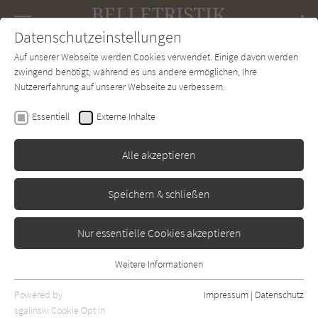
Navigation
Datenschutzeinstellungen
Couch
wechse
Auf unserer Webseite werden Cookies verwendet. Einige davon werden
Forum
Charts
Newsletter
SUCHE
zwingend benötigt, während es uns andere ermöglichen, Ihre
Nutzererfahrung auf unserer Webseite zu verbessern.
Artur Dziuk
Essentiell
Externe Inhalte
Das Ting
Alle akzeptieren
dtv
Erschienen: September 2019
Bibliogr. Angaben
0
Speichern & schließen
Nur essentielle Cookies akzeptieren
Weitere Informationen
Essentiell
Essentielle Cookies werden für grundlegende Funktionen der
Powered by
Impressum
|
Datenschutz
Webseite benötigt. Dadurch ist gewährleistet, dass die Webseite
sgalinski Cookie Opt In