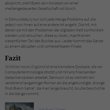
abspricht, zieht Byers sein Konzept von einer
mediengesteuerten Gesellschaft voll durch.
In Edmundsbury tun sich jede Menge Probleme auf, die
jede(r) von ihnen auf eine andere Art angeht. Die Art, mit
denen sie mit den Problemen der digitalen Welt konfrontiert
werden und versuchen, diese zu lösen, macht einen
wesentlichen Teil des Buches aus. Leider kommt das Ganze
zu einem abrupten und vorhersehbaren Finale.
Fazit
Schönes neues England
ist eine komplexe Dystopie, die vor
Computerterminologie strotzt und mit erschreckenden
Gedankenspielen arbeitet. Dennoch ist es vielmehr ein
verstörend langatmiger Roman als die angekündigte „bissige
Post-Brexit-Satire“, da man lange braucht, bis die Geschichte
in die Gänge kommt.
Sam Byers
,
Tropen