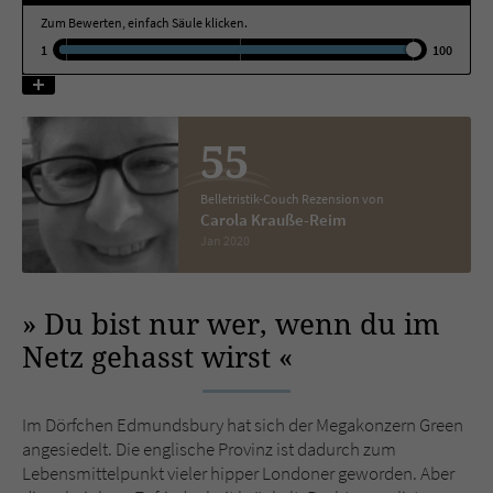
Zum Bewerten, einfach Säule klicken.
1
100
Name
tx_pwcomments_ahash
Anbieter
Literatur-Couch Medien GmbH & Co. KG
55
Laufzeit
1 Jahr
Belletristik-Couch Rezension von
Zweck
Cookie für Kommentare einzelner Buchtitel
Carola Krauße-Reim
Jan 2020
Name
fe_typo_user
Du bist nur wer, wenn du im
Anbieter
Literatur-Couch Medien GmbH & Co. KG
Netz gehasst wirst
Laufzeit
Session
Im Dörfchen Edmundsbury hat sich der Megakonzern Green
Dieses Cookie gewährleistet die
angesiedelt. Die englische Provinz ist dadurch zum
Kommunikation der Webseite mit dem
Lebensmittelpunkt vieler hipper Londoner geworden. Aber
Zweck
Benutzer. Es wird benötigt um z. B. den