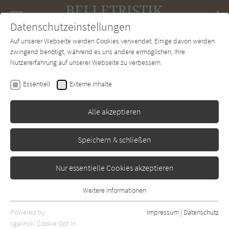
Navigation
Datenschutzeinstellungen
Couch
wechse
Auf unserer Webseite werden Cookies verwendet. Einige davon werden
Forum
Charts
Newsletter
SUCHE
zwingend benötigt, während es uns andere ermöglichen, Ihre
Nutzererfahrung auf unserer Webseite zu verbessern.
Sam Byers
Essentiell
Externe Inhalte
Schönes Neues England
Alle akzeptieren
Tropen
Erschienen: August 2019
Bibliogr. Angaben
0
Speichern & schließen
Nur essentielle Cookies akzeptieren
Weitere Informationen
Essentiell
Essentielle Cookies werden für grundlegende Funktionen der
Powered by
Impressum
|
Datenschutz
Webseite benötigt. Dadurch ist gewährleistet, dass die Webseite
sgalinski Cookie Opt In