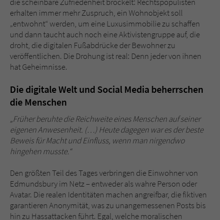
die scheinbare Zufriedenheit bröckelt: Rechtspopulisten
Sicherheitscode des Kontaktformulars zu
erhalten immer mehr Zuspruch, ein Wohnobjekt soll
überprüfen.
„entwohnt“ werden, um eine Luxusimmobilie zu schaffen
und dann taucht auch noch eine Aktivistengruppe auf, die
droht, die digitalen Fußabdrücke der Bewohner zu
veröffentlichen. Die Drohung ist real: Denn jeder von ihnen
hat Geheimnisse.
Die digitale Welt und Social Media beherrschen
die Menschen
„Früher beruhte die Reichweite eines Menschen auf seiner
eigenen Anwesenheit. (…) Heute dagegen war es der beste
Beweis für Macht und Einfluss, wenn man nirgendwo
hingehen musste.“
Den größten Teil des Tages verbringen die Einwohner von
Edmundsbury im Netz – entweder als wahre Person oder
Avatar. Die realen Identitäten machen angreifbar, die fiktiven
garantieren Anonymität, was zu unangemessenen Posts bis
hin zu Hassattacken führt. Egal, welche moralischen