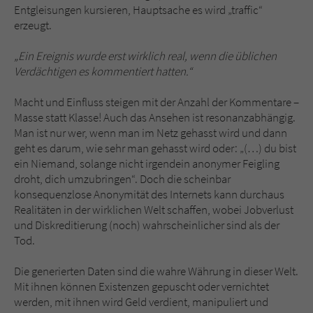
Entgleisungen kursieren, Hauptsache es wird „traffic“
erzeugt.
„Ein Ereignis wurde erst wirklich real, wenn die üblichen
Verdächtigen es kommentiert hatten.“
Macht und Einfluss steigen mit der Anzahl der Kommentare –
Masse statt Klasse! Auch das Ansehen ist resonanzabhängig.
Man ist nur wer, wenn man im Netz gehasst wird und dann
geht es darum, wie sehr man gehasst wird oder: „(…) du bist
ein Niemand, solange nicht irgendein anonymer Feigling
droht, dich umzubringen“. Doch die scheinbar
konsequenzlose Anonymität des Internets kann durchaus
Realitäten in der wirklichen Welt schaffen, wobei Jobverlust
und Diskreditierung (noch) wahrscheinlicher sind als der
Tod.
Die generierten Daten sind die wahre Währung in dieser Welt.
Mit ihnen können Existenzen gepuscht oder vernichtet
werden, mit ihnen wird Geld verdient, manipuliert und