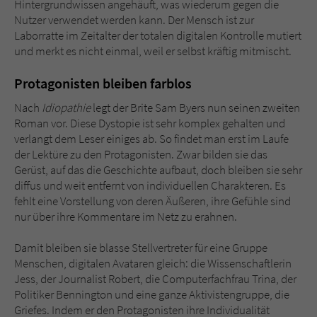
Hintergrundwissen angehäuft, was wiederum gegen die
Nutzer verwendet werden kann. Der Mensch ist zur
Laborratte im Zeitalter der totalen digitalen Kontrolle mutiert
und merkt es nicht einmal, weil er selbst kräftig mitmischt.
Protagonisten bleiben farblos
Nach
Idiopathie
legt der Brite Sam Byers nun seinen zweiten
Roman vor. Diese Dystopie ist sehr komplex gehalten und
verlangt dem Leser einiges ab. So findet man erst im Laufe
der Lektüre zu den Protagonisten. Zwar bilden sie das
Gerüst, auf das die Geschichte aufbaut, doch bleiben sie sehr
diffus und weit entfernt von individuellen Charakteren. Es
fehlt eine Vorstellung von deren Äußeren, ihre Gefühle sind
nur über ihre Kommentare im Netz zu erahnen.
Damit bleiben sie blasse Stellvertreter für eine Gruppe
Menschen, digitalen Avataren gleich: die Wissenschaftlerin
Jess, der Journalist Robert, die Computerfachfrau Trina, der
Politiker Bennington und eine ganze Aktivistengruppe, die
Griefes. Indem er den Protagonisten ihre Individualität