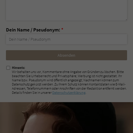
Dein Name / Pseudonym:
*
Nicht
ausfüllen!
Hinweis:
Wir behalten uns vor, Kommentare ohne Angabe von Gründen zu löschen. Bitte
beachten Sie Urheberrecht und Privatsphäre; Werbung ist nicht gestattet. Ihr
Name bzw. Pseudonym wird öffentlich angezeigt; Nachnamen können zum
Datenschutz gekürzt werden. Zu Ihrem Schutz können Kontaktdaten wie E-Mail-
Adressen, Telefonnummern oder Anschriften von der Redaktion entfernt werden.
Details finden Sie in unserer
Datenschutzerklärung
.