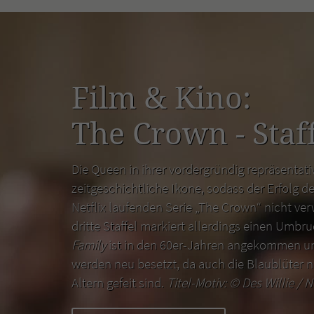
Film & Kino:
The Crown - Staff
Die Queen in ihrer vordergründig repräsentativ
zeitgeschichtliche Ikone, sodass der Erfolg de
Netflix laufenden Serie „The Crown“ nicht ver
dritte Staffel markiert allerdings einen Umbr
Family
ist in den 60er-Jahren angekommen un
werden neu besetzt, da auch die Blaublüter n
Altern gefeit sind.
Titel-Motiv: ©
Des Willie / N