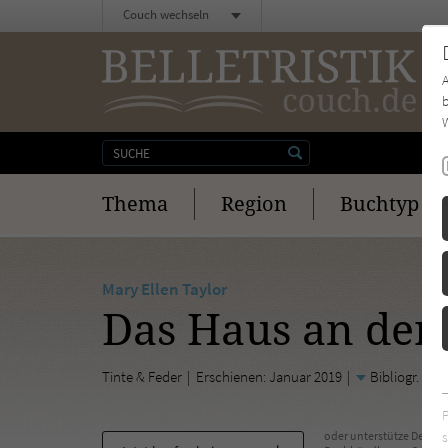
Couch wechseln
b
W
Thema
Region
Buchtyp
Mary Ellen Taylor
Das Haus an der
Tinte & Feder
Erschienen: Januar 2019
Bibliogr. An
s
oder unterstütze Deinen