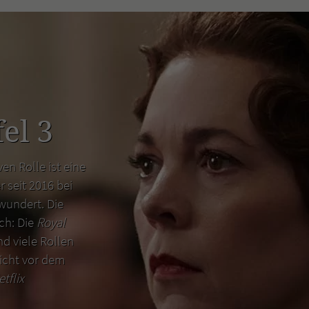
el 3
en Rolle ist eine
r seit 2016 bei
wundert. Die
uch: Die
Royal
d viele Rollen
icht vor dem
etflix