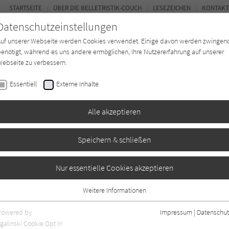
STARTSEITE
ÜBER DIE BELLETRISTIK-COUCH
LESEZEICHEN
KONTAKT
Datenschutzeinstellungen
Auf unserer Webseite werden Cookies verwendet. Einige davon werden zwingen
enötigt, während es uns andere ermöglichen, Ihre Nutzererfahrung auf unserer
ebseite zu verbessern.
FOR
Essentiell
Externe Inhalte
Autor*in
Verlage
Magazin
Ki
Alle akzeptieren
Speichern & schließen
 Bucht
Nur essentielle Cookies akzeptieren
Weitere Informationen
gaben
0
Essentiell
Essentielle Cookies werden für grundlegende Funktionen der Webseite
Powered by
Impressum
|
Datenschut
benötigt. Dadurch ist gewährleistet, dass die Webseite einwandfrei
galinski Cookie Opt In