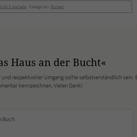
überprüfen.
USA & Kanada
Kategorien:
Roman
as Haus an der Bucht«
r und respektvoller Umgang sollte selbstverständlich sein. 
mmentar kennzeichnen. Vielen Dank!
 Buch.