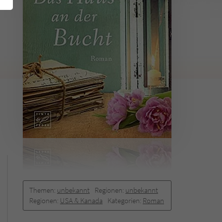
Themen:
unbekannt
Regionen:
unbekannt
Regionen:
USA & Kanada
Kategorien:
Roman