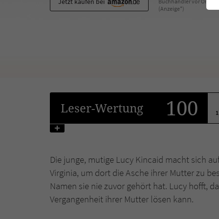
Jetzt kaufen bei
Buchhändler vor Ort
(Anzeige*)
100
Leser
-Wertung
1
Die junge, mutige Lucy Kincaid macht sich a
Virginia, um dort die Asche ihrer Mutter zu bes
Namen sie nie zuvor gehört hat. Lucy hofft, d
Vergangenheit ihrer Mutter lösen kann.