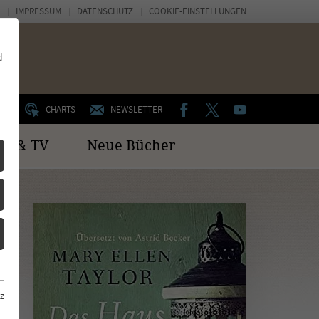
IMPRESSUM
DATENSCHUTZ
COOKIE-EINSTELLUNGEN
d
FACEBOOK
TWITTER
YOUTUBE
UM
CHARTS
NEWSLETTER
no & TV
Neue Bücher
z