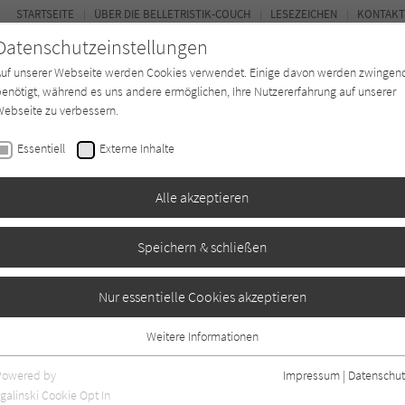
STARTSEITE
ÜBER DIE BELLETRISTIK-COUCH
LESEZEICHEN
KONTAKT
Datenschutzeinstellungen
Auf unserer Webseite werden Cookies verwendet. Einige davon werden zwingen
enötigt, während es uns andere ermöglichen, Ihre Nutzererfahrung auf unserer
ebseite zu verbessern.
FOR
Essentiell
Externe Inhalte
Autor*in
Verlage
Magazin
Ki
Alle akzeptieren
Speichern & schließen
 dich zu finden
Nur essentielle Cookies akzeptieren
Weitere Informationen
ben
2
Essentiell
Essentielle Cookies werden für grundlegende Funktionen der Webseite
Powered by
Impressum
|
Datenschut
benötigt. Dadurch ist gewährleistet, dass die Webseite einwandfrei
galinski Cookie Opt In