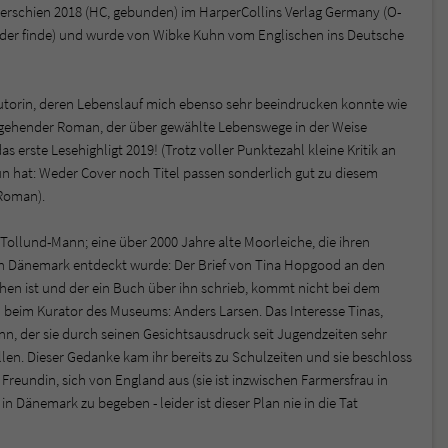
erschien 2018 (HC, gebunden) im HarperCollins Verlag Germany (O-
fender finde) und wurde von Wibke Kuhn vom Englischen ins Deutsche
torin, deren Lebenslauf mich ebenso sehr beeindrucken konnte wie
efgehender Roman, der über gewählte Lebenswege in der Weise
das erste Lesehighligt 2019! (Trotz voller Punktezahl kleine Kritik an
un hat: Weder Cover noch Titel passen sonderlich gut zu diesem
Roman).
r Tollund-Mann; eine über 2000 Jahre alte Moorleiche, die ihren
in Dänemark entdeckt wurde: Der Brief von Tina Hopgood an den
en ist und der ein Buch über ihn schrieb, kommt nicht bei dem
n beim Kurator des Museums: Anders Larsen. Das Interesse Tinas,
n, der sie durch seinen Gesichtsausdruck seit Jugendzeiten sehr
len. Dieser Gedanke kam ihr bereits zu Schulzeiten und sie beschloss
reundin, sich von England aus (sie ist inzwischen Farmersfrau in
n Dänemark zu begeben - leider ist dieser Plan nie in die Tat