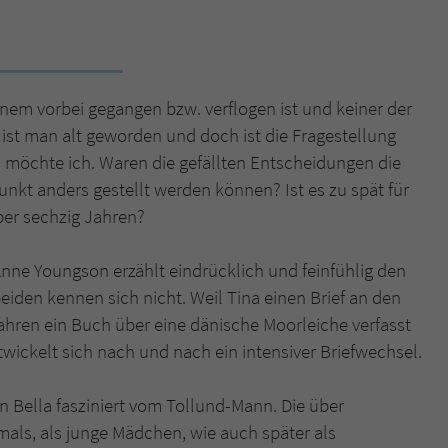
Name
tx_pwcomments_ahash
Anbieter
Literatur-Couch Medien GmbH & Co. KG
einem vorbei gegangen bzw. verflogen ist und keiner der
 ist man alt geworden und doch ist die Fragestellung
Laufzeit
1 Jahr
s möchte ich. Waren die gefällten Entscheidungen die
Zweck
Cookie für Kommentare einzelner Buchtitel
unkt anders gestellt werden können? Ist es zu spät für
ber sechzig Jahren?
Name
fe_typo_user
nne Youngson erzählt eindrücklich und feinfühlig den
eiden kennen sich nicht. Weil Tina einen Brief an den
Anbieter
Literatur-Couch Medien GmbH & Co. KG
Jahren ein Buch über eine dänische Moorleiche verfasst
Laufzeit
Session
twickelt sich nach und nach ein intensiver Briefwechsel.
Dieses Cookie gewährleistet die Kommunikation der
n Bella fasziniert vom Tollund-Mann. Die über
Webseite mit dem Benutzer. Es wird benötigt um z. B.
Zweck
als, als junge Mädchen, wie auch später als
den Sicherheitscode des Kontaktformulars zu