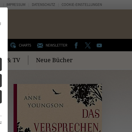
IMPRESSUM
DATENSCHUTZ
COOKIE-EINSTELLUNGEN
d
FACEBOOK
TWITTER
YOUTUBE
UM
CHARTS
NEWSLETTER
no & TV
Neue Bücher
z