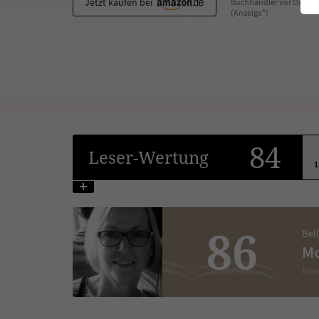
Jetzt kaufen bei
Buchhändler vor Ort
(Anzeige*)
84
Leser
-Wertung
1
86
Bel
Mo
Nov