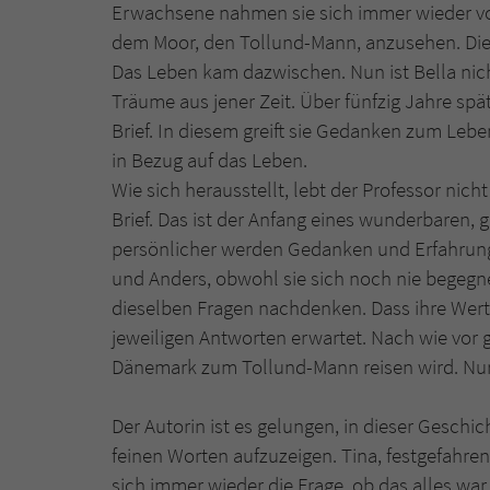
Erwachsene nahmen sie sich immer wieder vo
dem Moor, den Tollund-Mann, anzusehen. Die 
Das Leben kam dazwischen. Nun ist Bella nich
Träume aus jener Zeit. Über fünfzig Jahre sp
Brief. In diesem greift sie Gedanken zum Lebe
in Bezug auf das Leben.
Wie sich herausstellt, lebt der Professor nicht
Brief. Das ist der Anfang eines wunderbaren, 
persönlicher werden Gedanken und Erfahrung
und Anders, obwohl sie sich noch nie begegnet 
dieselben Fragen nachdenken. Dass ihre Wer
jeweiligen Antworten erwartet. Nach wie vor 
Dänemark zum Tollund-Mann reisen wird. Nur 
Der Autorin ist es gelungen, in dieser Geschic
feinen Worten aufzuzeigen. Tina, festgefahren 
sich immer wieder die Frage, ob das alles wa