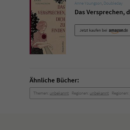
Anne Youngson
,
Doubleday
Das Versprechen, d
Jetzt kaufen bei
Ähnliche Bücher:
Themen:
unbekannt
Regionen:
unbekannt
Regionen: