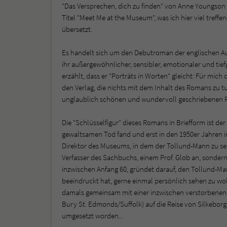
"Das Versprechen, dich zu finden" von Anne Youngson 
Titel "Meet Me at the Museum", was ich hier viel tref
übersetzt.
Es handelt sich um den Debutroman der englischen Au
ihr außergewöhnlicher, sensibler, emotionaler und ti
erzählt, dass er "Porträts in Worten" gleicht: Für mich 
den Verlag, die nichts mit dem Inhalt des Romans zu t
unglaublich schönen und wundervoll geschriebenen 
Die "Schlüsselfigur" dieses Romans in Briefform ist de
gewaltsamen Tod fand und erst in den 1950er Jahren 
Direktor des Museums, in dem der Tollund-Mann zu seh
Verfasser des Sachbuchs, einem Prof. Glob an, sonder
inzwischen Anfang 60, gründet darauf, den Tollund-Man
beeindruckt hat, gerne einmal persönlich sehen zu wol
damals gemeinsam mit einer inzwischen verstorbenen F
Bury St. Edmonds/Suffolk) auf die Reise von Silkeborg i
umgesetzt worden...