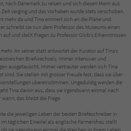
überprüfen.
r, nach Dänemark zu reisen und sich diesen Mann aus
Zeit verging und das Vorhaben wurde stets verschoben.
t mehr da und Tina erinnert sich an die Pläne und
äter schreibt sie nun dem Professor des Museums einen
n auf und stellt Fragen zu Professor Glob‘s Erkenntnissen
 mehr. An seiner statt antwortet der Kurator auf Tina’s
geistreichen Briefwechsels. Immer intensiver und
en ausgetauscht. Immer vertrauter werden sich Tina
sind. Sie stellen mit grosser Freude fest, dass sie über
tvorstellungen übereinstimmen. Ungeduldig werden die
geht Tina davon aus, dass sie irgendwann einmal nach
wann, das bleibt die Frage.
hte die jeweiligen Leben der beiden Briefeschreiber in
im täglichen Einerlei als englische Farmersfrau stellt
r, ob sie irgendwann einmal die Weichen in ihrem Leben