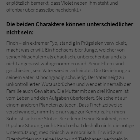
Sicherheitscode des Kontaktformulars zu
er plötzlich bemerkt, dass Violet neben ihm steht und
überprüfen.
offenbar über dasselbe nachdenkt.»
Die beiden Charaktere können unterschiedlicher
nicht sein:
Finch – ein extremer Typ, ständig in Prügeleien verwickelt,
macht was er will. Ein hochsensibler Junge, welcher von
seinen Mitschülern als chaotisch, unberechenbar und als
nicht angepasst wahrgenommen wird. Seine Eltern sind
geschieden, sein Vater wieder verheiratet. Die Beziehung zu
seinem Vater ist hochgradig schwierig. Der Vater neigt zu
unkontrollierten Wutausbrüchen und wendet innerhalb der
Familie auch Gewalt an. Die Mutter mit den drei Kindern ist
vom Leben und den Aufgaben überfordert. Sie scheint auf
einem anderen Planeten zu leben. Dass Finch zeitweise
verschwindet, nimmt sie nur vage zur Kenntnis. Für ihren
Sohn ist sie keine Stütze. Sie erkennt seine Krankheit, eine
Bipolare Störung, nicht. Finch erhält deshalb nicht die nötige
Unterstützung, medizinisch wie moralisch. Er wird zum
Eigenbrötler und seine Hoch- und Tiefphasen wechseln in