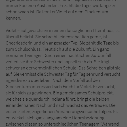
immer kürzeren Abständen. Er zählt die Tage, wie lange er
schon wach ist. Da lernt er Violet auf dem Glockentum
kennen.
Violet – aufgewachsen in einem fürsorglichen Elternhaus, ist
überall beliebt. Sie schreibt leidenschaftlich gerne, ist
Cheerleaderin und ein angesagter Typ. Sie zählt die Tage bis
zum Schulschluss. Freut sich auf die Zukunft. Ein ganz
normaler Teenager. Durch einen nächtlichen Autounfall
verliert sie ihre Schwester und kapselt sich ab. Sie trägt
schwer an der vermeintlichen Schuld. Das Schreiben gibt sie
auf. Sie vermisst die Schwester Tag für Tag sehr und versucht
irgendwie zu überleben. Nach dem Vorfall auf dem
Glockenturm interessiert sich Finch für Violet. Er versucht,
sie für sich zu gewinnen. Ein gemeinsames Schulprojekt,
welches sie quer durch Indiana führt, bringt die beiden
einander näher. Nach und nach wächst das Vertrauen. Die
ersten zarten, zögerlichen Annäherungsversuche folgen. Es
entwickelt sich ganz langsam eine Liebesbeziehung
zwischen diesen so unterschiedlichen Teenagern. Während