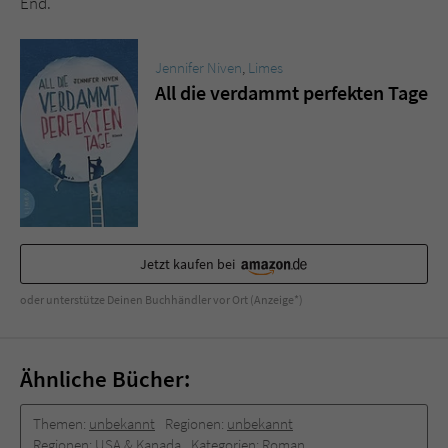
End.
Jennifer Niven
,
Limes
All die verdammt perfekten Tage
Jetzt kaufen bei
oder unterstütze Deinen Buchhändler vor Ort (Anzeige*)
Ähnliche Bücher:
Themen:
unbekannt
Regionen:
unbekannt
Regionen:
USA & Kanada
Kategorien:
Roman