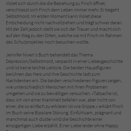
Violet sich durch die die Beziehung zu Finch öffnet,
verschliesst sich Finch dem Leben immer mehr. Er begeht
Selbstmord. Im ersten Moment kann Violet diese
Entscheidung nicht nachvollziehen und trägt schwer daran.
Mit der Zeit jedoch stellt sie sich der Trauer und macht sich
auf den Weg zu den Orten, welche sie mit Finch im Rahmen
des Schulprojektes noch besuchen wollte.
Jennifer Niven's Buch behandelt das Thema
Depression/Selbstmord, verpackt in einer Liebesgeschichte
und ist keine leichte Lektüre. Die beiden Hauptfiguren
berühren das Herz und ihre Geschichte lädt zum
Nachdenken ein. Die beiden verschiedenen Figuren zeigen,
wie unterschiedlich Menschen mit ihren Problemen
umgehen und sie zu bewältigen versuchen. «Tatsache ist,
dass ich von einer Krankheit befallen war, aber nicht von
einer, die so einfach zu erklären ist wie Grippe.» erklärt Finch
im Buch seine Bipolare Störung. Einfühlsam, prägnant und
manchmal auch düster wird die Geschichte einer
einzigartigen Liebe erzählt. Einer Liebe leider ohne Happy