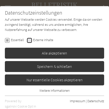
Navigation
Datenschutzeinstellungen
Couch
wechse
Auf unserer Webseite werden Cookies verwendet. Einige davon werden
Forum
Charts
Newsletter
SUCHE
zwingend benötigt, während es uns andere ermöglichen, Ihre
Nutzererfahrung auf unserer Webseite zu verbessern.
Jennifer Niven
Essentiell
Externe Inhalte
All die verdammt perfekten
Tage
Alle akzeptieren
Limes
Erschienen: Januar 2015
Bibliogr. Angaben
0
Speichern & schließen
Nur essentielle Cookies akzeptieren
Weitere Informationen
Essentiell
Essentielle Cookies werden für grundlegende Funktionen der
Powered by
Impressum
|
Datenschutz
Webseite benötigt. Dadurch ist gewährleistet, dass die Webseite
sgalinski Cookie Opt In