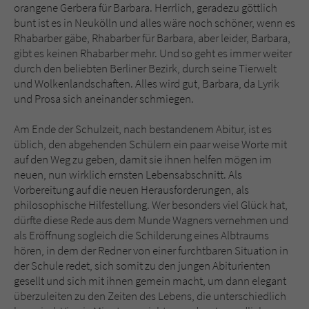
orangene Gerbera für Barbara. Herrlich, geradezu göttlich
bunt ist es in Neukölln und alles wäre noch schöner, wenn es
Rhabarber gäbe, Rhabarber für Barbara, aber leider, Barbara,
gibt es keinen Rhabarber mehr. Und so geht es immer weiter
durch den beliebten Berliner Bezirk, durch seine Tierwelt
und Wolkenlandschaften. Alles wird gut, Barbara, da Lyrik
und Prosa sich aneinander schmiegen.
Am Ende der Schulzeit, nach bestandenem Abitur, ist es
üblich, den abgehenden Schülern ein paar weise Worte mit
auf den Weg zu geben, damit sie ihnen helfen mögen im
neuen, nun wirklich ernsten Lebensabschnitt. Als
Vorbereitung auf die neuen Herausforderungen, als
philosophische Hilfestellung. Wer besonders viel Glück hat,
dürfte diese Rede aus dem Munde Wagners vernehmen und
als Eröffnung sogleich die Schilderung eines Albtraums
hören, in dem der Redner von einer furchtbaren Situation in
der Schule redet, sich somit zu den jungen Abiturienten
gesellt und sich mit ihnen gemein macht, um dann elegant
überzuleiten zu den Zeiten des Lebens, die unterschiedlich