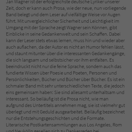
Jan Wagner ist der erfolgreichste deutsche Lyriker unserer
Sicherheitscode des Kontaktformulars zu
Zeit, doch er kann auch Prosa, wie der neue, nun vorliegende
überprüfen.
Band belegt und dem Leser auf vielfältige Weise vor Augen
führt. Mit unvergleichlicher Sicherheit und Leichtigkeit im
Umgang mit der Sprache zeigt Wagner sein Können, gibt
Einblicke in seine Gedankenwelt und sein Schaffen. Dabei
kann der Leser stets etwas lernen, muss hin und wieder aber
auch auflachen, da der Autor es nicht an Humor fehlen lässt,
und staunt mitunter über die interessanten Gedankengänge,
die sich langsam und selbstsicher vor ihm entfalten. Es
beeindruckt nicht nur die feine Sprache, sondern auch das
fundierte Wissen über Poesie und Poeten, Personen und
Persönlichkeiten, Bücher und Bücher über Bücher. Es ist ein
schmaler Band mit sehr unterschiedlichen Texte, die jedoch
eins gemeinsam haben: Sie sind allesamt unterhaltsam und
interessant. So beiläufig ist die Prosa nicht, wie man
aufgrund des Untertitels annehmen mag, sie ist vielmehr gut
überlegt und mit Geduld ausgearbeitet. Beiläufig bezeichnet
nur die Entstehungsgeschichten und die Formate.
Literarische Postkartensammlungen aus Los Angeles, Rom
und Neukölln gesellen sich zu Dankesreden bei