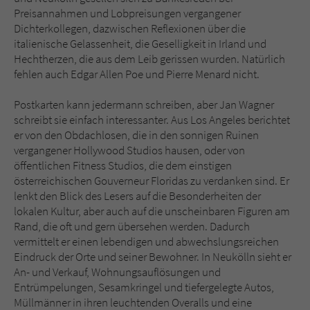
Preisannahmen und Lobpreisungen vergangener
Dichterkollegen, dazwischen Reflexionen über die
italienische Gelassenheit, die Geselligkeit in Irland und
Hechtherzen, die aus dem Leib gerissen wurden. Natürlich
fehlen auch Edgar Allen Poe und Pierre Menard nicht.
Postkarten kann jedermann schreiben, aber Jan Wagner
schreibt sie einfach interessanter. Aus Los Angeles berichtet
er von den Obdachlosen, die in den sonnigen Ruinen
vergangener Hollywood Studios hausen, oder von
öffentlichen Fitness Studios, die dem einstigen
österreichischen Gouverneur Floridas zu verdanken sind. Er
lenkt den Blick des Lesers auf die Besonderheiten der
lokalen Kultur, aber auch auf die unscheinbaren Figuren am
Rand, die oft und gern übersehen werden. Dadurch
vermittelt er einen lebendigen und abwechslungsreichen
Eindruck der Orte und seiner Bewohner. In Neukölln sieht er
An- und Verkauf, Wohnungsauflösungen und
Entrümpelungen, Sesamkringel und tiefergelegte Autos,
Müllmänner in ihren leuchtenden Overalls und eine