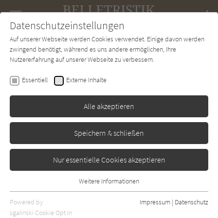
Navigation
Datenschutzeinstellungen
Couch
wechse
Auf unserer Webseite werden Cookies verwendet. Einige davon werden
Forum
Charts
Newsletter
SUCHE
zwingend benötigt, während es uns andere ermöglichen, Ihre
Nutzererfahrung auf unserer Webseite zu verbessern.
Jan Wagner
Essentiell
Externe Inhalte
Der verschlossene Raum.
Beiläufige Prosa
Alle akzeptieren
Hanser
Erschienen: Januar 2017
Bibliogr. Angaben
0
Speichern & schließen
Nur essentielle Cookies akzeptieren
Weitere Informationen
Essentiell
Essentielle Cookies werden für grundlegende Funktionen der
Powered by
Impressum
|
Datenschutz
Webseite benötigt. Dadurch ist gewährleistet, dass die Webseite
sgalinski Cookie Opt In