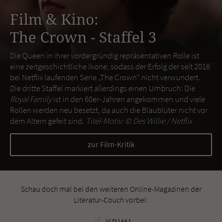
Film & Kino:
The Crown - Staffel 3
Die Queen in ihrer vordergründig repräsentativen Rolle ist
eine zeitgeschichtliche Ikone, sodass der Erfolg der seit 2016
bei Netflix laufenden Serie „The Crown“ nicht verwundert.
Die dritte Staffel markiert allerdings einen Umbruch: Die
Royal Family
ist in den 60er-Jahren angekommen und viele
Rollen werden neu besetzt, da auch die Blaublüter nicht vor
dem Altern gefeit sind.
Titel-Motiv: ©
Des Willie / Netflix
zur Film-Kritik
Schau doch mal bei den weiteren Online-Magazinen der
Literatur-Couch vorbei: