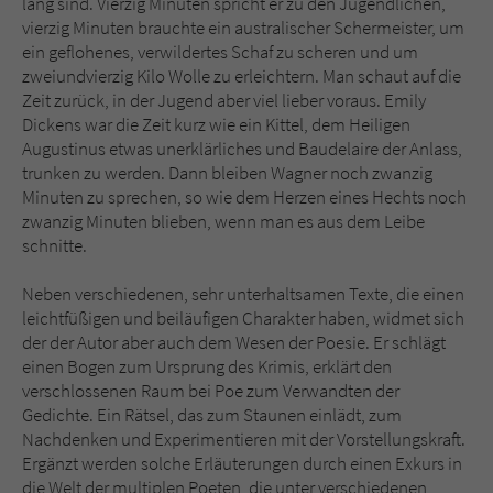
lang sind. Vierzig Minuten spricht er zu den Jugendlichen,
vierzig Minuten brauchte ein australischer Schermeister, um
ein geflohenes, verwildertes Schaf zu scheren und um
zweiundvierzig Kilo Wolle zu erleichtern. Man schaut auf die
Zeit zurück, in der Jugend aber viel lieber voraus. Emily
Dickens war die Zeit kurz wie ein Kittel, dem Heiligen
Augustinus etwas unerklärliches und Baudelaire der Anlass,
trunken zu werden. Dann bleiben Wagner noch zwanzig
Minuten zu sprechen, so wie dem Herzen eines Hechts noch
zwanzig Minuten blieben, wenn man es aus dem Leibe
schnitte.
Neben verschiedenen, sehr unterhaltsamen Texte, die einen
leichtfüßigen und beiläufigen Charakter haben, widmet sich
der der Autor aber auch dem Wesen der Poesie. Er schlägt
einen Bogen zum Ursprung des Krimis, erklärt den
verschlossenen Raum bei Poe zum Verwandten der
Gedichte. Ein Rätsel, das zum Staunen einlädt, zum
Nachdenken und Experimentieren mit der Vorstellungskraft.
Ergänzt werden solche Erläuterungen durch einen Exkurs in
die Welt der multiplen Poeten, die unter verschiedenen