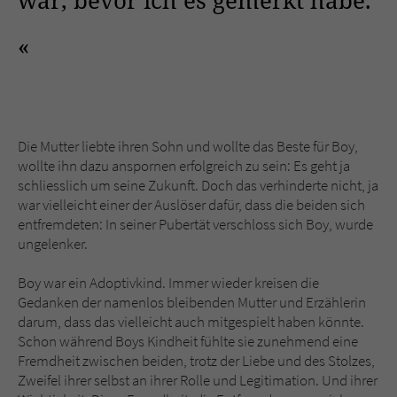
war, bevor ich es gemerkt habe.
Die Mutter liebte ihren Sohn und wollte das Beste für Boy,
wollte ihn dazu anspornen erfolgreich zu sein: Es geht ja
schliesslich um seine Zukunft. Doch das verhinderte nicht, ja
war vielleicht einer der Auslöser dafür, dass die beiden sich
entfremdeten: In seiner Pubertät verschloss sich Boy, wurde
ungelenker.
Boy war ein Adoptivkind. Immer wieder kreisen die
Gedanken der namenlos bleibenden Mutter und Erzählerin
darum, dass das vielleicht auch mitgespielt haben könnte.
Schon während Boys Kindheit fühlte sie zunehmend eine
Fremdheit zwischen beiden, trotz der Liebe und des Stolzes,
Zweifel ihrer selbst an ihrer Rolle und Legitimation. Und ihrer