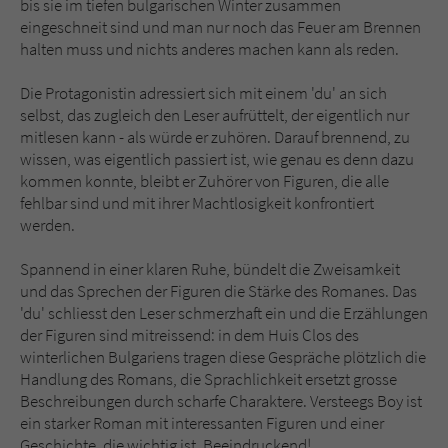
bis sie im tiefen bulgarischen Winter zusammen
eingeschneit sind und man nur noch das Feuer am Brennen
halten muss und nichts anderes machen kann als reden.
Die Protagonistin adressiert sich mit einem 'du' an sich
selbst, das zugleich den Leser aufrüttelt, der eigentlich nur
mitlesen kann - als würde er zuhören. Darauf brennend, zu
wissen, was eigentlich passiert ist, wie genau es denn dazu
kommen konnte, bleibt er Zuhörer von Figuren, die alle
fehlbar sind und mit ihrer Machtlosigkeit konfrontiert
werden.
Spannend in einer klaren Ruhe, bündelt die Zweisamkeit
und das Sprechen der Figuren die Stärke des Romanes. Das
'du' schliesst den Leser schmerzhaft ein und die Erzählungen
der Figuren sind mitreissend: in dem Huis Clos des
winterlichen Bulgariens tragen diese Gespräche plötzlich die
Handlung des Romans, die Sprachlichkeit ersetzt grosse
Beschreibungen durch scharfe Charaktere. Versteegs Boy ist
ein starker Roman mit interessanten Figuren und einer
Geschichte, die wichtig ist. Beeindruckend!