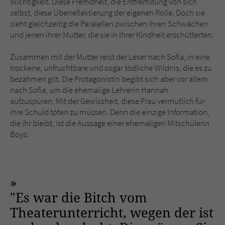
Wichtigkeit. Diese Fremdheit, die Entfremdung von sich
selbst, diese Überreflektierung der eigenen Rolle. Doch sie
sieht gleichzeitig die Paralellen zwischen ihren Schwächen
und jenen ihrer Mutter, die sie in ihrer Kindheit erschütterten.
Zusammen mit der Mutter reist der Leser nach Sofia, in eine
trockene, unfruchtbare und sogar tödliche Wildnis, die es zu
bezähmen gilt. Die Protagonistin begibt sich aber vor allem
nach Sofia, um die ehemalige Lehrerin Hannah
aufzuspüren. Mit der Gewissheit, diese Frau vermutlich für
ihre Schuld töten zu müssen. Denn die einzige Information,
die ihr bleibt, ist die Aussage einer ehemaligen Mitschülerin
Boys:
"Es war die Bitch vom
Theaterunterricht, wegen der ist