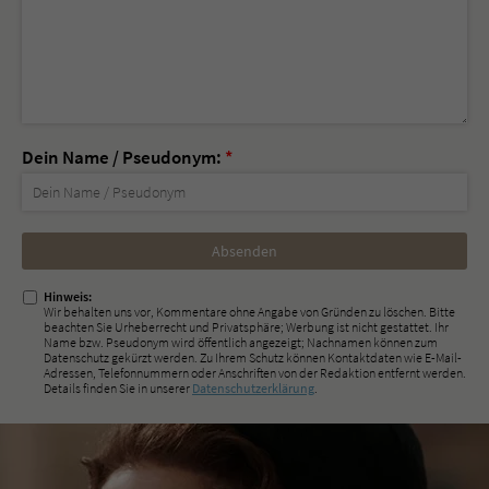
Dein Name / Pseudonym:
*
Nicht
ausfüllen!
Hinweis:
Wir behalten uns vor, Kommentare ohne Angabe von Gründen zu löschen. Bitte
beachten Sie Urheberrecht und Privatsphäre; Werbung ist nicht gestattet. Ihr
Name bzw. Pseudonym wird öffentlich angezeigt; Nachnamen können zum
Datenschutz gekürzt werden. Zu Ihrem Schutz können Kontaktdaten wie E-Mail-
Adressen, Telefonnummern oder Anschriften von der Redaktion entfernt werden.
Details finden Sie in unserer
Datenschutzerklärung
.