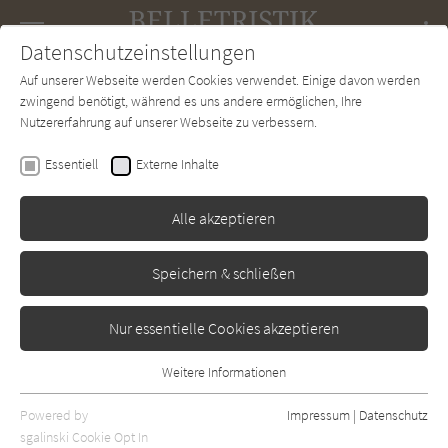
Navigation
Datenschutzeinstellungen
Couch
wechse
Auf unserer Webseite werden Cookies verwendet. Einige davon werden
Forum
Charts
Newsletter
SUCHE
zwingend benötigt, während es uns andere ermöglichen, Ihre
Nutzererfahrung auf unserer Webseite zu verbessern.
Wytske Versteeg
Essentiell
Externe Inhalte
Boy
Alle akzeptieren
Klaus Wagenbach
Erschienen: Januar 2016
Bibliogr. Angaben
0
Speichern & schließen
Nur essentielle Cookies akzeptieren
Weitere Informationen
Essentiell
Essentielle Cookies werden für grundlegende Funktionen der
Powered by
Impressum
|
Datenschutz
Webseite benötigt. Dadurch ist gewährleistet, dass die Webseite
sgalinski Cookie Opt In