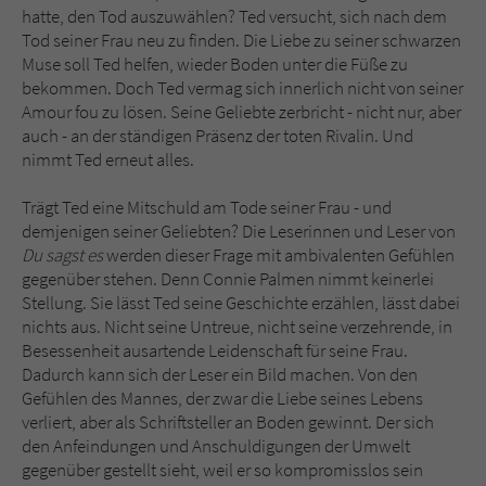
hatte, den Tod auszuwählen? Ted versucht, sich nach dem
Tod seiner Frau neu zu finden. Die Liebe zu seiner schwarzen
Muse soll Ted helfen, wieder Boden unter die Füße zu
bekommen. Doch Ted vermag sich innerlich nicht von seiner
Amour fou zu lösen. Seine Geliebte zerbricht - nicht nur, aber
auch - an der ständigen Präsenz der toten Rivalin. Und
nimmt Ted erneut alles.
Trägt Ted eine Mitschuld am Tode seiner Frau - und
demjenigen seiner Geliebten? Die Leserinnen und Leser von
Du sagst es
werden dieser Frage mit ambivalenten Gefühlen
gegenüber stehen. Denn Connie Palmen nimmt keinerlei
Stellung. Sie lässt Ted seine Geschichte erzählen, lässt dabei
nichts aus. Nicht seine Untreue, nicht seine verzehrende, in
Besessenheit ausartende Leidenschaft für seine Frau.
Dadurch kann sich der Leser ein Bild machen. Von den
Gefühlen des Mannes, der zwar die Liebe seines Lebens
verliert, aber als Schriftsteller an Boden gewinnt. Der sich
den Anfeindungen und Anschuldigungen der Umwelt
gegenüber gestellt sieht, weil er so kompromisslos sein