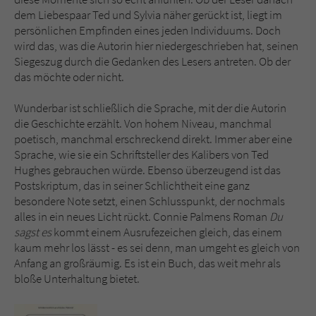
dem Liebespaar Ted und Sylvia näher gerückt ist, liegt im
persönlichen Empfinden eines jeden Individuums. Doch
wird das, was die Autorin hier niedergeschrieben hat, seinen
Siegeszug durch die Gedanken des Lesers antreten. Ob der
das möchte oder nicht.
Wunderbar ist schließlich die Sprache, mit der die Autorin
die Geschichte erzählt. Von hohem Niveau, manchmal
poetisch, manchmal erschreckend direkt. Immer aber eine
Sprache, wie sie ein Schriftsteller des Kalibers von Ted
Hughes gebrauchen würde. Ebenso überzeugend ist das
Postskriptum, das in seiner Schlichtheit eine ganz
besondere Note setzt, einen Schlusspunkt, der nochmals
alles in ein neues Licht rückt. Connie Palmens Roman
Du
sagst es
kommt einem Ausrufezeichen gleich, das einem
kaum mehr los lässt - es sei denn, man umgeht es gleich von
Anfang an großräumig. Es ist ein Buch, das weit mehr als
bloße Unterhaltung bietet.