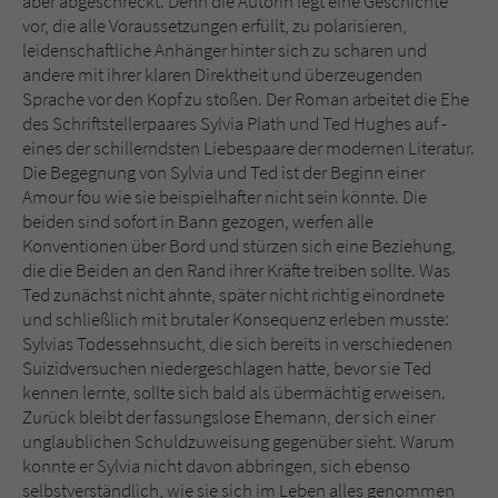
aber abgeschreckt. Denn die Autorin legt eine Geschichte
Sicherheitscode des Kontaktformulars zu
vor, die alle Voraussetzungen erfüllt, zu polarisieren,
überprüfen.
leidenschaftliche Anhänger hinter sich zu scharen und
andere mit ihrer klaren Direktheit und überzeugenden
Sprache vor den Kopf zu stoßen. Der Roman arbeitet die Ehe
des Schriftstellerpaares Sylvia Plath und Ted Hughes auf -
eines der schillerndsten Liebespaare der modernen Literatur.
Die Begegnung von Sylvia und Ted ist der Beginn einer
Amour fou wie sie beispielhafter nicht sein könnte. Die
beiden sind sofort in Bann gezogen, werfen alle
Konventionen über Bord und stürzen sich eine Beziehung,
die die Beiden an den Rand ihrer Kräfte treiben sollte. Was
Ted zunächst nicht ahnte, später nicht richtig einordnete
und schließlich mit brutaler Konsequenz erleben musste:
Sylvias Todessehnsucht, die sich bereits in verschiedenen
Suizidversuchen niedergeschlagen hatte, bevor sie Ted
kennen lernte, sollte sich bald als übermächtig erweisen.
Zurück bleibt der fassungslose Ehemann, der sich einer
unglaublichen Schuldzuweisung gegenüber sieht. Warum
konnte er Sylvia nicht davon abbringen, sich ebenso
selbstverständlich, wie sie sich im Leben alles genommen