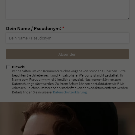
Dein Name / Pseudonym:
*
Nicht
ausfüllen!
Hinweis:
Wir behalten uns vor, Kommentare ohne Angabe von Gründen zu löschen. Bitte
beachten Sie Urheberrecht und Privatsphäre; Werbung ist nicht gestattet. Ihr
Name bzw. Pseudonym wird öffentlich angezeigt; Nachnamen können zum
Datenschutz gekürzt werden. Zu Ihrem Schutz können Kontaktdaten wie E-Mail-
Adressen, Telefonnummern oder Anschriften von der Redaktion entfernt werden.
Details finden Sie in unserer
Datenschutzerklärung
.