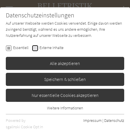
Navigation
Datenschutzeinstellungen
Couch
wechse
Auf unserer Webseite werden Cookies verwendet. Einige davon werden
Forum
Charts
Newsletter
SUCHE
zwingend benötigt, während es uns andere ermöglichen, Ihre
Nutzererfahrung auf unserer Webseite zu verbessern.
Connie Palmen
Essentiell
Externe Inhalte
Du sagst es
Alle akzeptieren
Diogenes
Erschienen: Januar 2016
Bibliogr. Angaben
0
Speichern & schließen
Nur essentielle Cookies akzeptieren
Weitere Informationen
Essentiell
Essentielle Cookies werden für grundlegende Funktionen der
Powered by
Impressum
|
Datenschutz
Webseite benötigt. Dadurch ist gewährleistet, dass die Webseite
sgalinski Cookie Opt In