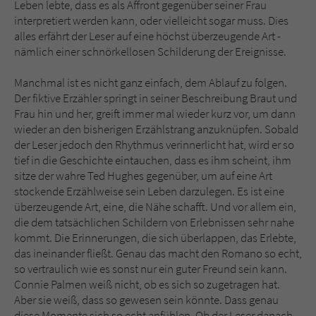
Leben lebte, dass es als Affront gegenüber seiner Frau
interpretiert werden kann, oder vielleicht sogar muss. Dies
alles erfährt der Leser auf eine höchst überzeugende Art -
nämlich einer schnörkellosen Schilderung der Ereignisse.
Manchmal ist es nicht ganz einfach, dem Ablauf zu folgen.
Der fiktive Erzähler springt in seiner Beschreibung Braut und
Frau hin und her, greift immer mal wieder kurz vor, um dann
wieder an den bisherigen Erzählstrang anzuknüpfen. Sobald
der Leser jedoch den Rhythmus verinnerlicht hat, wird er so
tief in die Geschichte eintauchen, dass es ihm scheint, ihm
sitze der wahre Ted Hughes gegenüber, um auf eine Art
stockende Erzählweise sein Leben darzulegen. Es ist eine
überzeugende Art, eine, die Nähe schafft. Und vor allem ein,
die dem tatsächlichen Schildern von Erlebnissen sehr nahe
kommt. Die Erinnerungen, die sich überlappen, das Erlebte,
das ineinander fließt. Genau das macht den Romano so echt,
so vertraulich wie es sonst nur ein guter Freund sein kann.
Connie Palmen weiß nicht, ob es sich so zugetragen hat.
Aber sie weiß, dass so gewesen sein könnte. Dass genau
diese Momente sich so echt anfühlen. Ob der Leser danach