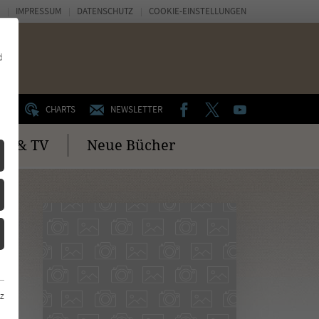
IMPRESSUM
DATENSCHUTZ
COOKIE-EINSTELLUNGEN
d
FACEBOOK
TWITTER
YOUTUBE
UM
CHARTS
NEWSLETTER
no & TV
Neue Bücher
z