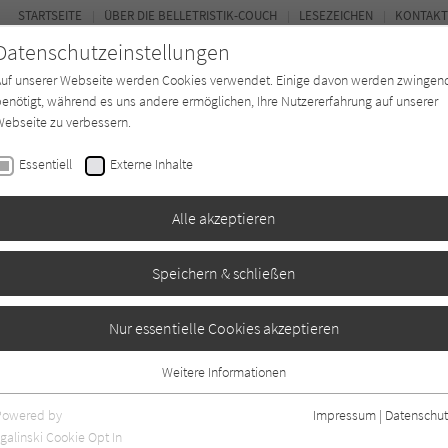
STARTSEITE
ÜBER DIE BELLETRISTIK-COUCH
LESEZEICHEN
KONTAKT
Datenschutzeinstellungen
Auf unserer Webseite werden Cookies verwendet. Einige davon werden zwingen
enötigt, während es uns andere ermöglichen, Ihre Nutzererfahrung auf unserer
ebseite zu verbessern.
FOR
Essentiell
Externe Inhalte
Autor*in
Verlage
Magazin
Ki
Alle akzeptieren
Speichern & schließen
Nur essentielle Cookies akzeptieren
Weitere Informationen
Essentiell
Essentielle Cookies werden für grundlegende Funktionen der Webseite
Powered by
Impressum
|
Datenschut
benötigt. Dadurch ist gewährleistet, dass die Webseite einwandfrei
galinski Cookie Opt In