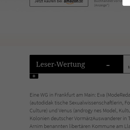
Jetzt kaufen bei
Buchhändler vor Ort
(Anzeige*)
-
Leser
-Wertung
1
Eine WG in Frankfurt am Main: Eva (Mode­Redak
(autodidak tische Sexualwissenschaftlerin, 
Culture) und Venus (androgy nes Model, Kult
Kolonien deutscher Vormärz­Auswanderer in T
Arnim benannten libertären Kommune am Llano