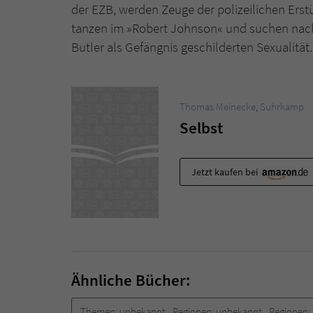
der EZB, werden Zeuge der polizeilichen Erst
tanzen im »Robert Johnson« und suchen nach Z
Butler als Gefängnis geschilderten Sexualität.
Thomas Meinecke
,
Suhrkamp
Selbst
Jetzt kaufen bei
Ähnliche Bücher:
Themen:
unbekannt
Regionen:
unbekannt
Regionen: