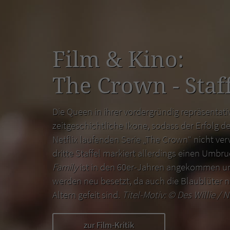
Film & Kino:
The Crown - Staff
Die Queen in ihrer vordergründig repräsentativ
zeitgeschichtliche Ikone, sodass der Erfolg de
Netflix laufenden Serie „The Crown“ nicht ver
dritte Staffel markiert allerdings einen Umbr
Family
ist in den 60er-Jahren angekommen un
werden neu besetzt, da auch die Blaublüter n
Altern gefeit sind.
Titel-Motiv: ©
Des Willie / N
zur Film-Kritik