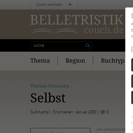
Couch wechseln
b
W
Thema
Region
Buchtyp
Thomas Meinecke
Selbst
Suhrkamp
Erschienen: Januar 2000
0
s
oder unterstütze Deinen