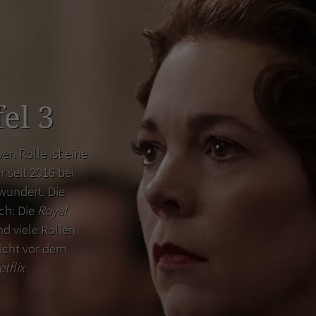
el 3
en Rolle ist eine
r seit 2016 bei
wundert. Die
uch: Die
Royal
d viele Rollen
icht vor dem
etflix