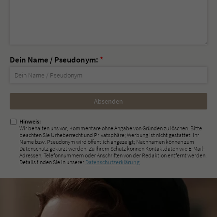
Dein Name / Pseudonym:
*
Nicht
ausfüllen!
Hinweis:
Wir behalten uns vor, Kommentare ohne Angabe von Gründen zu löschen. Bitte
beachten Sie Urheberrecht und Privatsphäre; Werbung ist nicht gestattet. Ihr
Name bzw. Pseudonym wird öffentlich angezeigt; Nachnamen können zum
Datenschutz gekürzt werden. Zu Ihrem Schutz können Kontaktdaten wie E-Mail-
Adressen, Telefonnummern oder Anschriften von der Redaktion entfernt werden.
Details finden Sie in unserer
Datenschutzerklärung
.