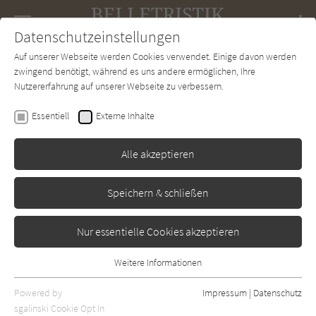
Navigation
Datenschutzeinstellungen
Couch
wechse
Auf unserer Webseite werden Cookies verwendet. Einige davon werden
Forum
Charts
Newsletter
SUCHE
zwingend benötigt, während es uns andere ermöglichen, Ihre
Nutzererfahrung auf unserer Webseite zu verbessern.
Jan-Philipp Sendker
Essentiell
Externe Inhalte
Am anderen Ende der Nacht
Alle akzeptieren
Blessing
Erschienen: Januar 2000
0
Speichern & schließen
Nur essentielle Cookies akzeptieren
Weitere Informationen
Essentiell
Essentielle Cookies werden für grundlegende Funktionen der
Powered by
Impressum
|
Datenschutz
Webseite benötigt. Dadurch ist gewährleistet, dass die Webseite
sgalinski Cookie Opt In