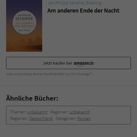
Sicherheitscode des Kontaktformulars zu
Jan-Philipp Sendker
,
Blessing
überprüfen.
Am anderen Ende der Nacht
Jetzt kaufen bei
oder unterstütze Deinen Buchhändler vor Ort (Anzeige*)
Ähnliche Bücher:
Themen:
unbekannt
Regionen:
unbekannt
Regionen:
Deutschland
Kategorien:
Roman