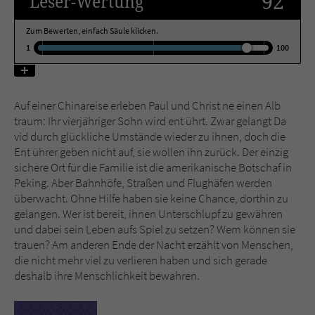
92
Leser
-Wertung
Zum Bewerten, einfach Säule klicken.
Name
tx_pwcomments_ahash
1
100
Anbieter
Literatur-Couch Medien GmbH & Co. KG
Laufzeit
1 Jahr
Auf einer Chinareise erleben Paul und Christ ne einen Alb
traum: Ihr vierjähriger Sohn wird ent ührt. Zwar gelangt Da
Zweck
Cookie für Kommentare einzelner Buchtitel
vid durch glückliche Umstände wieder zu ihnen, doch die
Ent ührer geben nicht auf, sie wollen ihn zurück. Der einzig
sichere Ort für die Familie ist die amerikanische Botschaf in
Name
fe_typo_user
Peking. Aber Bahnhöfe, Straßen und Flughäfen werden
überwacht. Ohne Hilfe haben sie keine Chance, dorthin zu
Anbieter
Literatur-Couch Medien GmbH & Co. KG
gelangen. Wer ist bereit, ihnen Unterschlupf zu gewähren
und dabei sein Leben aufs Spiel zu setzen? Wem können sie
Laufzeit
Session
trauen? Am anderen Ende der Nacht erzählt von Menschen,
die nicht mehr viel zu verlieren haben und sich gerade
Dieses Cookie gewährleistet die
deshalb ihre Menschlichkeit bewahren.
Kommunikation der Webseite mit dem
Zweck
Benutzer. Es wird benötigt um z. B. den