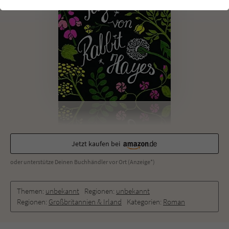
einwandfrei funktioniert.
Cookie-Informationen
Name
cookie_optin
Anbieter
Literatur-Couch Medien GmbH & Co. KG
Externe Inhalte
Wir verwenden auf unserer Website externe Inhalte, um Ihnen
Laufzeit
1 Jahr
zusätzliche Informationen anzubieten. Mit dem Laden der externen
Inhalte akzeptieren Sie die Datenschutzerklärung von YouTube
Wird benutzt, um Ihre Einstellungen für zur
(https://policies.google.com/privacy?hl=de).
Zweck
Verwendung von Cookies auf dieser Website
zu speichern.
Jetzt kaufen bei
Name
tx_thrating_pi1_AnonymousRating_#
oder unterstütze Deinen Buchhändler vor Ort (Anzeige*)
Anbieter
Literatur-Couch Medien GmbH & Co. KG
Themen:
unbekannt
Regionen:
unbekannt
Laufzeit
59 Jahre
Regionen:
Großbritannien & Irland
Kategorien:
Roman
Zweck
Cookie für die Bewertung einzelner Buchtitel