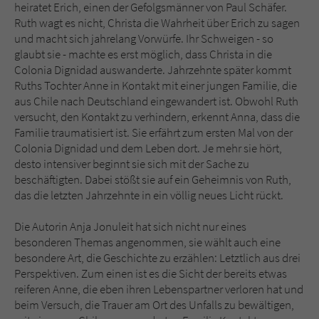
heiratet Erich, einen der Gefolgsmänner von Paul Schäfer.
Ruth wagt es nicht, Christa die Wahrheit über Erich zu sagen
und macht sich jahrelang Vorwürfe. Ihr Schweigen - so
glaubt sie - machte es erst möglich, dass Christa in die
Colonia Dignidad auswanderte. Jahrzehnte später kommt
Ruths Tochter Anne in Kontakt mit einer jungen Familie, die
aus Chile nach Deutschland eingewandert ist. Obwohl Ruth
versucht, den Kontakt zu verhindern, erkennt Anna, dass die
Familie traumatisiert ist. Sie erfährt zum ersten Mal von der
Colonia Dignidad und dem Leben dort. Je mehr sie hört,
desto intensiver beginnt sie sich mit der Sache zu
beschäftigten. Dabei stößt sie auf ein Geheimnis von Ruth,
das die letzten Jahrzehnte in ein völlig neues Licht rückt.
Die Autorin Anja Jonuleit hat sich nicht nur eines
besonderen Themas angenommen, sie wählt auch eine
besondere Art, die Geschichte zu erzählen: Letztlich aus drei
Perspektiven. Zum einen ist es die Sicht der bereits etwas
reiferen Anne, die eben ihren Lebenspartner verloren hat und
beim Versuch, die Trauer am Ort des Unfalls zu bewältigen,