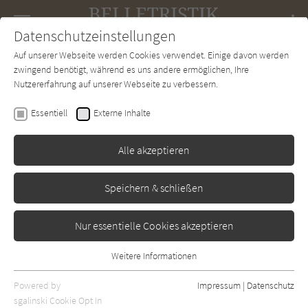
Navigation
Datenschutzeinstellungen
Couch
wechse
Auf unserer Webseite werden Cookies verwendet. Einige davon werden
Forum
Charts
Newsletter
SUCHE
zwingend benötigt, während es uns andere ermöglichen, Ihre
Nutzererfahrung auf unserer Webseite zu verbessern.
Anja Jonuleit
Essentiell
Externe Inhalte
Rabenfrauen
Alle akzeptieren
Der Audio Verlag
Erschienen: Januar 2016
Bibliogr. Angaben
0
Speichern & schließen
Nur essentielle Cookies akzeptieren
Weitere Informationen
Essentiell
Essentielle Cookies werden für grundlegende Funktionen der
Powered by
Impressum
|
Datenschutz
Webseite benötigt. Dadurch ist gewährleistet, dass die Webseite
sgalinski Cookie Opt In