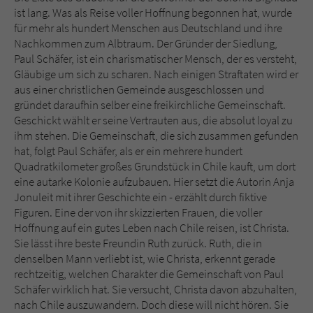
Sicherheitscode des Kontaktformulars zu
ist lang. Was als Reise voller Hoffnung begonnen hat, wurde
überprüfen.
für mehr als hundert Menschen aus Deutschland und ihre
Nachkommen zum Albtraum. Der Gründer der Siedlung,
Paul Schäfer, ist ein charismatischer Mensch, der es versteht,
Gläubige um sich zu scharen. Nach einigen Straftaten wird er
aus einer christlichen Gemeinde ausgeschlossen und
gründet daraufhin selber eine freikirchliche Gemeinschaft.
Geschickt wählt er seine Vertrauten aus, die absolut loyal zu
ihm stehen. Die Gemeinschaft, die sich zusammen gefunden
hat, folgt Paul Schäfer, als er ein mehrere hundert
Quadratkilometer großes Grundstück in Chile kauft, um dort
eine autarke Kolonie aufzubauen. Hier setzt die Autorin Anja
Jonuleit mit ihrer Geschichte ein - erzählt durch fiktive
Figuren. Eine der von ihr skizzierten Frauen, die voller
Hoffnung auf ein gutes Leben nach Chile reisen, ist Christa.
Sie lässt ihre beste Freundin Ruth zurück. Ruth, die in
denselben Mann verliebt ist, wie Christa, erkennt gerade
rechtzeitig, welchen Charakter die Gemeinschaft von Paul
Schäfer wirklich hat. Sie versucht, Christa davon abzuhalten,
nach Chile auszuwandern. Doch diese will nicht hören. Sie