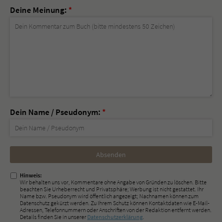
Deine Meinung:
*
Dein Name / Pseudonym:
*
Nicht
ausfüllen!
Hinweis:
Wir behalten uns vor, Kommentare ohne Angabe von Gründen zu löschen. Bitte
beachten Sie Urheberrecht und Privatsphäre; Werbung ist nicht gestattet. Ihr
Name bzw. Pseudonym wird öffentlich angezeigt; Nachnamen können zum
Datenschutz gekürzt werden. Zu Ihrem Schutz können Kontaktdaten wie E-Mail-
Adressen, Telefonnummern oder Anschriften von der Redaktion entfernt werden.
Details finden Sie in unserer
Datenschutzerklärung
.