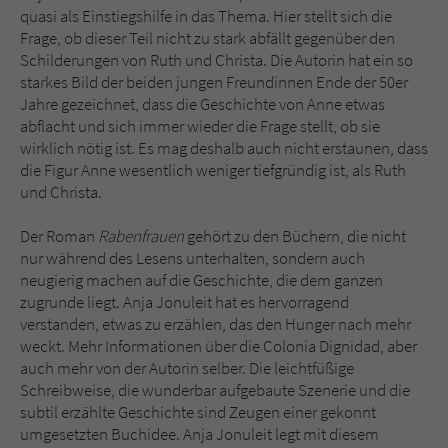
quasi als Einstiegshilfe in das Thema. Hier stellt sich die
Frage, ob dieser Teil nicht zu stark abfällt gegenüber den
Schilderungen von Ruth und Christa. Die Autorin hat ein so
starkes Bild der beiden jungen Freundinnen Ende der 50er
Jahre gezeichnet, dass die Geschichte von Anne etwas
abflacht und sich immer wieder die Frage stellt, ob sie
wirklich nötig ist. Es mag deshalb auch nicht erstaunen, dass
die Figur Anne wesentlich weniger tiefgründig ist, als Ruth
und Christa.
Der Roman
Rabenfrauen
gehört zu den Büchern, die nicht
nur während des Lesens unterhalten, sondern auch
neugierig machen auf die Geschichte, die dem ganzen
zugrunde liegt. Anja Jonuleit hat es hervorragend
verstanden, etwas zu erzählen, das den Hunger nach mehr
weckt. Mehr Informationen über die Colonia Dignidad, aber
auch mehr von der Autorin selber. Die leichtfüßige
Schreibweise, die wunderbar aufgebaute Szenerie und die
subtil erzählte Geschichte sind Zeugen einer gekonnt
umgesetzten Buchidee. Anja Jonuleit legt mit diesem