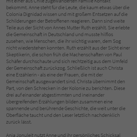
mit einer aus Chile zugewanderten Familie Kontakt
bekommt. Anne steht für die Leute, die kaum etwas über die
Colonia Dignidad wissen und mit großem Entsetzen auf die
Schilderungen der Betroffenen reagieren. Dann sind weite
Teile aus der Sicht von Annes Mutter Ruth erzählt. Sie erlebte
die Gemeinschaft in Deutschland und musste hilflos
zusehen, wie Menschen, die ihr wichtig waren, dem Sog
nicht wiederstehen konnten. Ruth erzählt aus der Sicht einer
Skeptikerin, die schon früh die Machenschaften von Paul
Schäfer durchschaute und sich rechtzeitig aus dem Umfeld
der Gemeinschaft zurückzog. Schließlich ist auch Christa
eine Erzählerin - als eine der Frauen, die mit der
Gemeinschaft ausgewandert sind. Christa übernimmt den
Part, von den Schrecken in der Kolonie zu berichten. Diese
drei auf einander abgestimmten und ineinander
übergreifenden Erzählungen bilden zusammen eine
spannende und berührende Geschichte, die weit unter die
Oberfläche taucht und den Leser letztlich nachdenklich
zurück lässt.
Anja Jonuleit nutzt Anne und ihr persönliches Schicksal