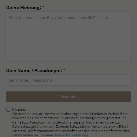
Deine Meinung:
*
Dein Name / Pseudonym:
*
Nicht
ausfüllen!
Hinweis:
Wir behalten uns vor, Kommentare ohne Angabe von Gründen zu löschen. Bitte
beachten Sie Urheberrecht und Privatsphäre; Werbung ist nicht gestattet. Ihr
Name bzw. Pseudonym wird öffentlich angezeigt; Nachnamen können zum
Datenschutz gekürzt werden. Zu Ihrem Schutz können Kontaktdaten wie E-Mail-
Adressen, Telefonnummern oder Anschriften von der Redaktion entfernt werden.
Details finden Sie in unserer
Datenschutzerklärung
.