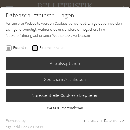
Navigation
Datenschutzeinstellungen
Couch
wechse
Auf unserer Webseite werden Cookies verwendet. Einige davon werden
Forum
Charts
Newsletter
SUCHE
zwingend benötigt, während es uns andere ermöglichen, Ihre
Nutzererfahrung auf unserer Webseite zu verbessern.
Marjorie Celona
Essentiell
Externe Inhalte
Hier könnte ich zur Welt
kommen
Alle akzeptieren
Insel Verlag
Erschienen: Januar 2000
0
Speichern & schließen
Nur essentielle Cookies akzeptieren
Weitere Informationen
Essentiell
Essentielle Cookies werden für grundlegende Funktionen der
Powered by
Impressum
|
Datenschutz
Webseite benötigt. Dadurch ist gewährleistet, dass die Webseite
sgalinski Cookie Opt In