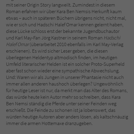
mit seiner Origin Story langweilt. Zumindest in diesem
Roman erfahren wir über Kara Ben Nemsis Herkunft kaum
etwas – auch in späteren Büchern übrigens nicht, nicht mal,
wie er sich und Hadschi Halef Omar kennen gelernt haben,
diese Lücke schloss erst der bekannte Jugendbuchautor
und Karl May-Fan Jörg Kastner in seinem Roman
Hadschi
Halef Omar
(überarbeitet 2010 ebenfalls im Karl May-Verlag
erschienen). Es wird sicher Leser geben, die diesen
überlegenen Heldentyp altmodisch finden, im heutigen
Umfeld literarischer Helden ist ein solcher Proto-Superheld
aber fast schon wieder eine sympathische Abwechslung.
Und: Waren wir als Jungen in unserer Phantasie nicht auch
immer allen anderen haushoch überlegen? Ungewöhnlich
für heutige Leser ist nur, da merkt man das Alter des Romans,
das würde heute kein Autor mehr so schreiben, dass Kara
Ben Nemsi ständig die Pferde unter seiner Feinden weg
erschießt. Die Feinde zu schonen ist ja lobenswert, das
würden heutige Autoren aber anders lösen, als kaltschnäuzig
immer die armen Hottemaxe dranzugeben.