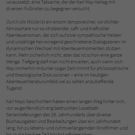
voraussetzt, eine Tatsache, der der Karl May-Verlag mit
diversen Fußnoten zu begegnen versucht.
Durch die Wüste
ist ein enorm temporeicher, vor dichter
Atmosphäre nur so strotzender, saft- und kraftvoller
Abenteuerroman, der sich auf zwei sympathische Helden
und unzählige hervorragend geschriebene Dialogszenen im
dynamischen Wechsel mit Abenteuermomenten stützen
kann. Mehr sicherlich nicht, aber das ist schon eine ganze
Menge. Tiefgang darf man nicht erwarten, auch wenn sich
May immerhin mitunter sogar Zeit nimmt für philosophische
und theologische Diskussionen – eine im heutigen
Abenteuerliteraturumfeld viel zu selten anzutreffende
Tugend.
Karl Mays Geschichten haben einen langen Weg hinter sich,
von augenfeindlich eng bedruckten Loseblatt-
Serienlieferungen des 19. Jahrhunderts über diverse
Buchausgaben und Bearbeitungen über ein Jahrhundert
lang, hin zu lebens- und ruhmverlängernden Kinofilmen und
bis in die heutige Zeit höchst erfolgreichen