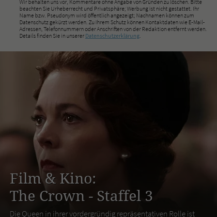
Wir behalten uns vor, Kommentare ohne Angabe von Gründen zu löschen. Bitte
beachten Sie Urheberrecht und Privatsphäre; Werbung ist nicht gestattet. Ihr
Name bzw. Pseudonym wird öffentlich angezeigt; Nachnamen können zum
Datenschutz gekürzt werden. Zu Ihrem Schutz können Kontaktdaten wie E-Mail-
Adressen, Telefonnummern oder Anschriften von der Redaktion entfernt werden.
Details finden Sie in unserer
Datenschutzerklärung
.
Film & Kino:
The Crown - Staffel 3
Die Queen in ihrer vordergründig repräsentativen Rolle ist