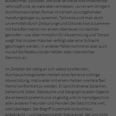
auszeichnet. Episoden, die zwar teilweise lose miteinander
verknüpft sind, es wäre aber vermessen, von einem stringent
durchkomponierten Roman mit einem durchgehenden
Handlungsbogen zu sprechen. Teilweise wird man recht
unvermittelt durch Zeitsprünge und Ortswechsel zusammen
mit Kara Ben Nemsi von einem Abenteuer ins nächste
geworfen –was aber immerhin für Abwechslung und Tempo
sorgt: Mal müssen Häscher verfolgt oder eine Schlacht
geschlagen werden, in anderen Fällen kommt es aber auch
nur auf die Redekunst der Helden oder listenreiches
Geschick an.
Im Zeitalter der stetig an sich selbst zweifelnden,
durchpsychologisierten Helden ist es fast eine wohlige
Abwechslung, mal wieder mit einem Helden wie Kara Ben
Nemsi konfrontiert zu werden. Er spricht diverse Sprachen,
beherrscht Sitten, Gebräuche und Geographie jeder Gegend
die er bereist spielend und ist geistig und im Kampfgeschick
allen anderen Freunden und Feinden der Geschichte weit,
weit überlegen. Der Begriff Superheld ist durchaus
angebracht – und dankenswerter Weise einer, der uns nicht