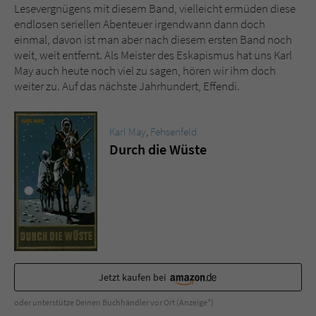
Lesevergnügens mit diesem Band, vielleicht ermüden diese
endlosen seriellen Abenteuer irgendwann dann doch
einmal, davon ist man aber nach diesem ersten Band noch
weit, weit entfernt. Als Meister des Eskapismus hat uns Karl
May auch heute noch viel zu sagen, hören wir ihm doch
weiter zu. Auf das nächste Jahrhundert, Effendi.
Karl May
,
Fehsenfeld
Durch die Wüste
Jetzt kaufen bei
oder unterstütze Deinen Buchhändler vor Ort (Anzeige*)