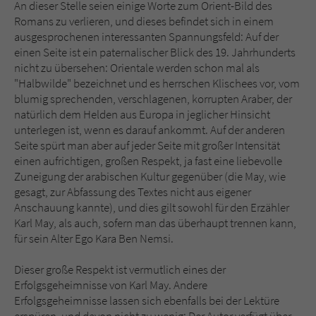
An dieser Stelle seien einige Worte zum Orient-Bild des
Romans zu verlieren, und dieses befindet sich in einem
ausgesprochenen interessanten Spannungsfeld: Auf der
einen Seite ist ein paternalischer Blick des 19. Jahrhunderts
nicht zu übersehen: Orientale werden schon mal als
"Halbwilde" bezeichnet und es herrschen Klischees vor, vom
blumig sprechenden, verschlagenen, korrupten Araber, der
natürlich dem Helden aus Europa in jeglicher Hinsicht
unterlegen ist, wenn es darauf ankommt. Auf der anderen
Seite spürt man aber auf jeder Seite mit großer Intensität
einen aufrichtigen, großen Respekt, ja fast eine liebevolle
Zuneigung der arabischen Kultur gegenüber (die May, wie
gesagt, zur Abfassung des Textes nicht aus eigener
Anschauung kannte), und dies gilt sowohl für den Erzähler
Karl May, als auch, sofern man das überhaupt trennen kann,
für sein Alter Ego Kara Ben Nemsi.
Dieser große Respekt ist vermutlich eines der
Erfolgsgeheimnisse von Karl May. Andere
Erfolgsgeheimnisse lassen sich ebenfalls bei der Lektüre