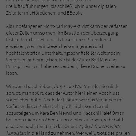
Freiluftaufführungen, bis schließlich in unser digitalen
Zeitalter mit Hörbüchern und EBooks.
Als unbefangener Nicht-Karl May-Aktivist kann der Verfasser
dieser Zeilen umso mehr im Brustton der Überzeugung
feststellen, dass wir uns als Leser einen Bärendienst
erweisen, wenn wir diesen hervorragenden und
hochtalentierten Unterhaltungsschriftsteller weiter dem
Vergessen anheim geben. Nicht der Autor Karl May aus
Prinzip, nein, wir haben es verdient, diese Bücher weiter zu
lesen.
Wie oben beschrieben,
Durch die Wüste
endet ziemlich
abrupt, man spürt, dass der Autor hier keinen Abschluss
vorgesehen hatte. Nach der Lektüre war das Verlangen im
Verfasser dieser Zeilen sehr groß, nicht vom Kamel
abzusteigen um Kara Ben Nemsi und Hadschi Halef Omar
bei ihren nächsten Abenteuern weiter zu folgen, sehr bald
also den nächsten Band des Orient-Zyklus’
Durchs wilde
Kurdistan
in die Hand zu nehmen. Wer weiß, trotz des prallen