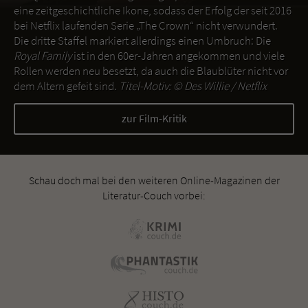
eine zeitgeschichtliche Ikone, sodass der Erfolg der seit 2016
bei Netflix laufenden Serie „The Crown“ nicht verwundert.
Die dritte Staffel markiert allerdings einen Umbruch: Die
Royal Family
ist in den 60er-Jahren angekommen und viele
Rollen werden neu besetzt, da auch die Blaublüter nicht vor
dem Altern gefeit sind.
Titel-Motiv: ©
Des Willie / Netflix
zur Film-Kritik
Schau doch mal bei den weiteren Online-Magazinen der
Literatur-Couch vorbei: