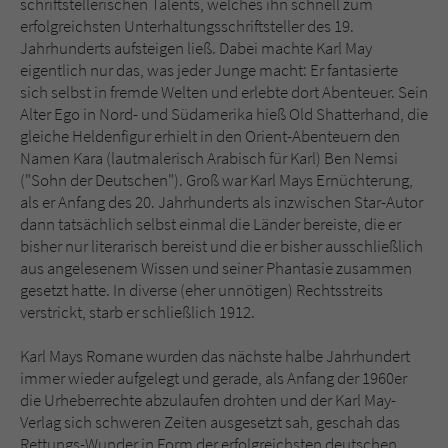
schriftstellerischen Talents, welches ihn schnell zum
erfolgreichsten Unterhaltungsschriftsteller des 19.
Jahrhunderts aufsteigen ließ. Dabei machte Karl May
eigentlich nur das, was jeder Junge macht: Er fantasierte
sich selbst in fremde Welten und erlebte dort Abenteuer. Sein
Alter Ego in Nord- und Südamerika hieß Old Shatterhand, die
gleiche Heldenfigur erhielt in den Orient-Abenteuern den
Namen Kara (lautmalerisch Arabisch für Karl) Ben Nemsi
("Sohn der Deutschen"). Groß war Karl Mays Ernüchterung,
als er Anfang des 20. Jahrhunderts als inzwischen Star-Autor
dann tatsächlich selbst einmal die Länder bereiste, die er
bisher nur literarisch bereist und die er bisher ausschließlich
aus angelesenem Wissen und seiner Phantasie zusammen
gesetzt hatte. In diverse (eher unnötigen) Rechtsstreits
verstrickt, starb er schließlich 1912.
Karl Mays Romane wurden das nächste halbe Jahrhundert
immer wieder aufgelegt und gerade, als Anfang der 1960er
die Urheberrechte abzulaufen drohten und der Karl May-
Verlag sich schweren Zeiten ausgesetzt sah, geschah das
Rettungs-Wunder in Form der erfolgreichsten deutschen