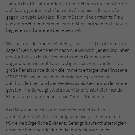
Sicherheitscode des Kontaktformulars zu
Jahren des 19. Jahrhunderts. Unsere Helden müssen Morde
überprüfen.
aufklären, geraten mehrfach in Gefangenschaft, kämpfen
gegen korrupte Lokalpolitiker, müssen eine entführte Frau
aus einem Harem befreien, einem Sheik auf seinem Feldzug
begleiten und andere Abenteuer mehr.
Was hat uns der Sachse Karl May (1842-1912) heute noch zu
sagen? Den Namen kennt nach wie vor wohl jedes Kind, aber
der Kontakt zu den letzten ein bis zwei Generationen
Jugendlichen ist wohl etwas abgerissen. Verständlich: Die
große Renaissance durch die immens erfolgreiche Kinoserie
(1962-1967) ist inzwischen ebenfalls ein gutes halbes
Jahrhundert her, und der Western ist als Genre aus der Mode
geraten. Ähnliches gilt wohl auch für offensichtlich nur der
Phantasie entsprungene, naive Orient-Abenteuer.
Karl May war eine faszinierende Persönlichkeit: In
ärmlichsten Verhältnissen aufgewachsen, scheiterte recht
früh eine bürgerliche Existenz; Gefängnisaufenthalte folgten,
dann die Kehrtwende durch die Entdeckung seines