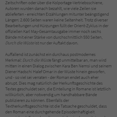
Zeitschriften oder über die Kolportage-Vertriebsschiene,
Autoren wurden danach bezahlt, wie viele Zeilen sie
ablieferten - erreichten Erzählungen mitunter beängstigend
Längen: 2.600 Seiten waren keine Seltenheit. Trotz diverser
Bearbeitungen und Kürzungen füllt der Orient-Zyklus in der
offiziellen Karl May-Gesamtausgabe immer noch sechs
Bände mit einer Stärke von durchschnittlich 550 Seiten,
Durch die Wüste
ist nur der Auftakt davon.
Auffallend ist zunächst ein durchaus postmodernes
Merkmal:
Durch die Wüst
e fängt unmittelbar an, man wird
mitten in einen Dialog zwischen Kara Ben Nemsi und seinem
Diener Hadschi Halef Omar in der Wüste hinein geworfen,
und - so viel sei verraten - der Roman endet auch eher
abrupt. Dies mag natürlich der Herkunftsgeschichte des
Textes geschuldet sein, die Einteilung in Romane ist letztlich
willkürlich, aber notwendig um handhabbare Bände
publizieren zu können. Ebenfalls der
Textherkunftsgeschichte ist die Tatsache geschuldet, dass
den Roman eine durchgehende Episodenhaftigkeit