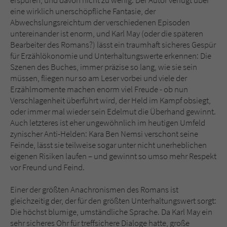
erspüren, und davon nicht zu wenig: Der Autor verfügt über
eine wirklich unerschöpfliche Fantasie, der
Abwechslungsreichtum der verschiedenen Episoden
untereinander ist enorm, und Karl May (oder die späteren
Bearbeiter des Romans?) lässt ein traumhaft sicheres Gespür
für Erzählökonomie und Unterhaltungswerte erkennen: Die
Szenen des Buches, immer präzise so lang, wie sie sein
müssen, fliegen nur so am Leser vorbei und viele der
Erzählmomente machen enorm viel Freude - ob nun
Verschlagenheit überführt wird, der Held im Kampf obsiegt,
oder immer mal wieder sein Edelmut die Überhand gewinnt.
Auch letzteres ist eher ungewöhnlich im heutigen Umfeld
zynischer Anti-Helden: Kara Ben Nemsi verschont seine
Feinde, lässt sie teilweise sogar unter nicht unerheblichen
eigenen Risiken laufen – und gewinnt so umso mehr Respekt
vor Freund und Feind.
Einer der größten Anachronismen des Romans ist
gleichzeitig der, der für den größten Unterhaltungswert sorgt:
Die höchst blumige, umständliche Sprache. Da Karl May ein
sehr sicheres Ohr für treffsichere Dialoge hatte, große