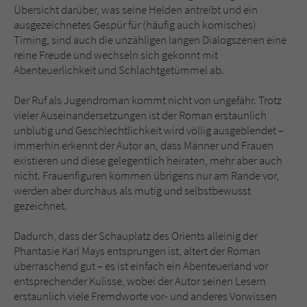
Übersicht darüber, was seine Helden antreibt und ein
ausgezeichnetes Gespür für (häufig auch komisches)
Timing, sind auch die unzähligen langen Dialogszenen eine
reine Freude und wechseln sich gekonnt mit
Abenteuerlichkeit und Schlachtgetümmel ab.
Der Ruf als Jugendroman kommt nicht von ungefähr. Trotz
vieler Auseinandersetzungen ist der Roman erstaunlich
unblutig und Geschlechtlichkeit wird völlig ausgeblendet –
immerhin erkennt der Autor an, dass Männer und Frauen
existieren und diese gelegentlich heiraten, mehr aber auch
nicht. Frauenfiguren kommen übrigens nur am Rande vor,
werden aber durchaus als mutig und selbstbewusst
gezeichnet.
Dadurch, dass der Schauplatz des Orients alleinig der
Phantasie Karl Mays entsprungen ist, altert der Roman
überraschend gut – es ist einfach ein Abenteuerland vor
entsprechender Kulisse, wobei der Autor seinen Lesern
erstaunlich viele Fremdworte vor- und anderes Vorwissen