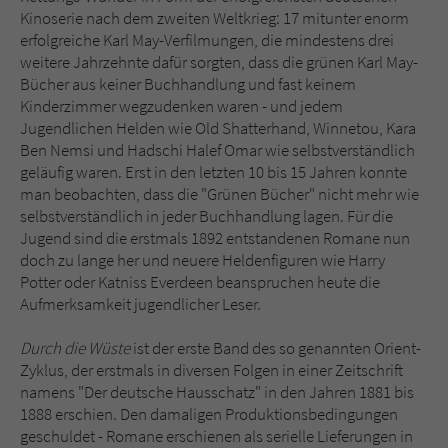
Kinoserie nach dem zweiten Weltkrieg: 17 mitunter enorm
erfolgreiche Karl May-Verfilmungen, die mindestens drei
weitere Jahrzehnte dafür sorgten, dass die grünen Karl May-
Bücher aus keiner Buchhandlung und fast keinem
Kinderzimmer wegzudenken waren - und jedem
Jugendlichen Helden wie Old Shatterhand, Winnetou, Kara
Ben Nemsi und Hadschi Halef Omar wie selbstverständlich
geläufig waren. Erst in den letzten 10 bis 15 Jahren konnte
man beobachten, dass die "Grünen Bücher" nicht mehr wie
selbstverständlich in jeder Buchhandlung lagen. Für die
Jugend sind die erstmals 1892 entstandenen Romane nun
doch zu lange her und neuere Heldenfiguren wie Harry
Potter oder Katniss Everdeen beanspruchen heute die
Aufmerksamkeit jugendlicher Leser.
Durch die Wüste
ist der erste Band des so genannten Orient-
Zyklus, der erstmals in diversen Folgen in einer Zeitschrift
namens "Der deutsche Hausschatz" in den Jahren 1881 bis
1888 erschien. Den damaligen Produktionsbedingungen
geschuldet - Romane erschienen als serielle Lieferungen in