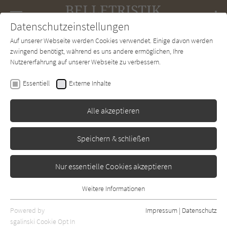
Navigation
Datenschutzeinstellungen
Couch
wechse
Auf unserer Webseite werden Cookies verwendet. Einige davon werden
Forum
Charts
Newsletter
SUCHE
zwingend benötigt, während es uns andere ermöglichen, Ihre
Nutzererfahrung auf unserer Webseite zu verbessern.
Karl May
Essentiell
Externe Inhalte
Durch die Wüste
Alle akzeptieren
Fehsenfeld
Erschienen: Dezember 1889
Bibliogr. Angaben
0
Speichern & schließen
Nur essentielle Cookies akzeptieren
Weitere Informationen
Essentiell
Essentielle Cookies werden für grundlegende Funktionen der
Powered by
Impressum
|
Datenschutz
Webseite benötigt. Dadurch ist gewährleistet, dass die Webseite
sgalinski Cookie Opt In