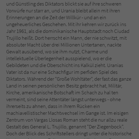
Sicherheitscode des Kontaktformulars zu
und Günstling des Diktators blickt sie auf ihre schweren
überprüfen.
Vorwürfe nur starr an, und Urania bleibt allein mit ihren
Erinnerungen an die Zeit der Willkür - und an ein
ungeheuerliches Geschehen. Mit ihr kehren wir zurück ins
Jahr 1961, als die dominikanische Hauptstadt noch Ciudad
Trujillo heißt. Dort herrscht ein Mann, der nie schwitzt, mit
absoluter Macht über drei Millionen Untertanen, nackte
Gewalt ausübend, wo sie ihm nutzt, Charme und
intellektuelle Überlegenheit ausspielend, wo er die
Gebildeten und die Oberschicht ins Kalkül zieht. Uranias
Vater ist da nur eine Schachfigur im perfiden Spiel des
Diktators. Während der "Große Wohltäter", der fast das ganze
Land in seinen persönlichen Besitz gebracht hat, Militär,
Kirche, amerikanische Botschaft im Schach zu hal ten
vermeint, sind seine Attentäter längst unterwegs - ohne
ihrerseits zu ahnen, dass in ihrem Rücken ein
machiavellistischer Machtwechsel im Gange ist. Im eisigen
Zentrum von Vargas Llosas Roman steht die nur allzu reale
Gestalt des General L. Trujillo, genannt "Der Ziegenbock".
Doch der Blick des Schriftstellers dringt unter die historische