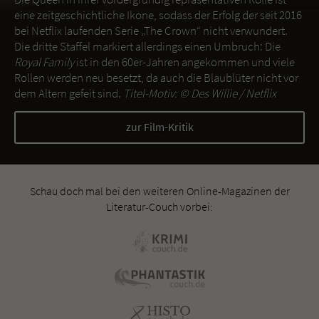
eine zeitgeschichtliche Ikone, sodass der Erfolg der seit 2016
bei Netflix laufenden Serie „The Crown“ nicht verwundert.
Die dritte Staffel markiert allerdings einen Umbruch: Die
Royal Family
ist in den 60er-Jahren angekommen und viele
Rollen werden neu besetzt, da auch die Blaublüter nicht vor
dem Altern gefeit sind.
Titel-Motiv: ©
Des Willie / Netflix
zur Film-Kritik
Schau doch mal bei den weiteren Online-Magazinen der
Literatur-Couch vorbei: