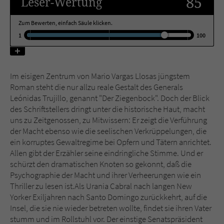
85
Leser
-Wertung
Zum Bewerten, einfach Säule klicken.
Name
tx_pwcomments_ahash
1
100
Anbieter
Literatur-Couch Medien GmbH & Co. KG
Laufzeit
1 Jahr
Im eisigen Zentrum von Mario Vargas Llosas jüngstem
Roman steht die nur allzu reale Gestalt des Generals
Zweck
Cookie für Kommentare einzelner Buchtitel
Leónidas Trujillo, genannt "Der Ziegenbock". Doch der Blick
des Schriftstellers dringt unter die historische Haut, macht
uns zu Zeitgenossen, zu Mitwissern: Er zeigt die Verführung
Name
fe_typo_user
der Macht ebenso wie die seelischen Verkrüppelungen, die
ein korruptes Gewaltregime bei Opfern und Tätern anrichtet.
Anbieter
Literatur-Couch Medien GmbH & Co. KG
Allen gibt der Erzähler seine eindringliche Stimme. Und er
schürzt den dramatischen Knoten so gekonnt, daß die
Laufzeit
Session
Psychographie der Macht und ihrer Verheerungen wie ein
Thriller zu lesen ist.Als Urania Cabral nach langen New
Dieses Cookie gewährleistet die
Yorker Exiljahren nach Santo Domingo zurückkehrt, auf die
Kommunikation der Webseite mit dem
Insel, die sie nie wieder betreten wollte, findet sie ihren Vater
Zweck
Benutzer. Es wird benötigt um z. B. den
stumm und im Rollstuhl vor. Der einstige Senatspräsident