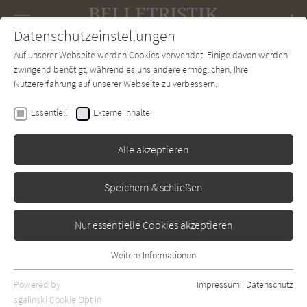
Navigation
Datenschutzeinstellungen
Couch
wechse
Auf unserer Webseite werden Cookies verwendet. Einige davon werden
Forum
Charts
Newsletter
SUCHE
zwingend benötigt, während es uns andere ermöglichen, Ihre
Nutzererfahrung auf unserer Webseite zu verbessern.
Mario Vargas Llosa
Essentiell
Externe Inhalte
Das Fest des Ziegenbocks
Alle akzeptieren
Suhrkamp
Erschienen: Januar 2001
Bibliogr. Angaben
0
Speichern & schließen
Nur essentielle Cookies akzeptieren
Weitere Informationen
Essentiell
Essentielle Cookies werden für grundlegende Funktionen der
Powered by
Impressum
|
Datenschutz
Webseite benötigt. Dadurch ist gewährleistet, dass die Webseite
sgalinski Cookie Opt In