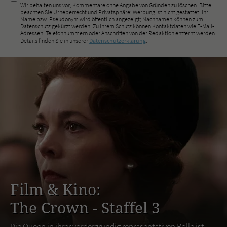
Wir behalten uns vor, Kommentare ohne Angabe von Gründen zu löschen. Bitte
beachten Sie Urheberrecht und Privatsphäre; Werbung ist nicht gestattet. Ihr
Name bzw. Pseudonym wird öffentlich angezeigt; Nachnamen können zum
Datenschutz gekürzt werden. Zu Ihrem Schutz können Kontaktdaten wie E-Mail-
Adressen, Telefonnummern oder Anschriften von der Redaktion entfernt werden.
Details finden Sie in unserer
Datenschutzerklärung
.
Film & Kino:
The Crown - Staffel 3
Die Queen in ihrer vordergründig repräsentativen Rolle ist