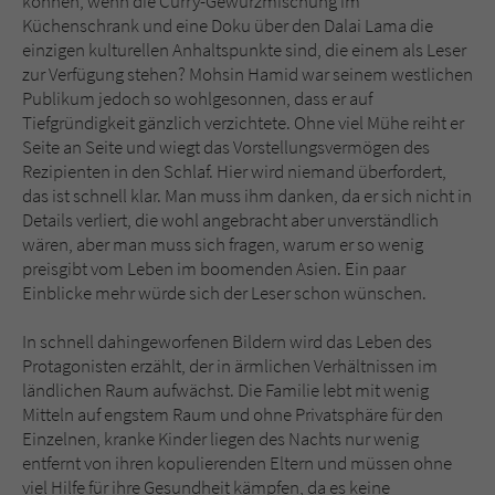
können, wenn die Curry-Gewürzmischung im
Küchenschrank und eine Doku über den Dalai Lama die
einzigen kulturellen Anhaltspunkte sind, die einem als Leser
zur Verfügung stehen? Mohsin Hamid war seinem westlichen
Publikum jedoch so wohlgesonnen, dass er auf
Tiefgründigkeit gänzlich verzichtete. Ohne viel Mühe reiht er
Seite an Seite und wiegt das Vorstellungsvermögen des
Rezipienten in den Schlaf. Hier wird niemand überfordert,
das ist schnell klar. Man muss ihm danken, da er sich nicht in
Details verliert, die wohl angebracht aber unverständlich
wären, aber man muss sich fragen, warum er so wenig
preisgibt vom Leben im boomenden Asien. Ein paar
Einblicke mehr würde sich der Leser schon wünschen.
In schnell dahingeworfenen Bildern wird das Leben des
Protagonisten erzählt, der in ärmlichen Verhältnissen im
ländlichen Raum aufwächst. Die Familie lebt mit wenig
Mitteln auf engstem Raum und ohne Privatsphäre für den
Einzelnen, kranke Kinder liegen des Nachts nur wenig
entfernt von ihren kopulierenden Eltern und müssen ohne
viel Hilfe für ihre Gesundheit kämpfen, da es keine