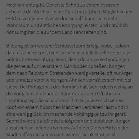
Medikamente gibt. Der erste Schritt zu einem besseren
Leben ist der Wechsel in die Stadt mit all ihren Möglichkeiten
Geld zu verdienen. Wer es dort schafft kann sich mehr
Wohnraum und ärztliche Versorgung leisten, und natürlich
Konsumgüter, die auf dem Land sehr selten sind.
Bildung ist ein weiterer Schlüssel zum Erfolg, wobei jedoch
darauf zu achten ist, nicht zu sehr in intellektuelle oder sogar
politische Kreise abzugleiten, denn derartige Verbindungen,
die gerne auf universitärem Nährboden sprießen, bringen
dem nach Reichtum Strebenden wenig Vorteile, oft nur Ärger
und unnütze Verpflichtungen. Ähnlich verhält es sich mit der
Liebe. Der Protagonist des Romans hält sich jedoch wenig an
die Vorgaben, die Hamids Stimme aus dem Off über die
Erzählung legt. So schaut man ihm zu, wie er sich seinen
Kopf von einem hübschen Mädchen verdrehen lässt und in
eine wenig glücklich machende Abhängigkeit zu ihr gerät.
Schnell wird sie als Model erfolgreich und treibt den Jungen
zusätzlich an, reich zu werden. Auf einer Dinner Party in der
Stadt treffen die beiden sich wieder, sie als Gast, er als