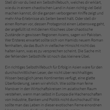
Sicherheitscode des Kontaktformulars zu
Stell dir vor du liest ein Selbsthilfebuch, welches dir erklärt,
überprüfen.
wie du in einem chaotischen Land in Asien richtig viel Geld
machen kannst, dir die ganzen verborgenen Kniffe zeigt und
mehr Aha-Erlebnisse als Seiten bereit hält. Oder stell dir
einen Roman vor, dessen Protagonist einen Lebensweg geht,
der angefüllt ist mit deinen Klischees über chaotische
Zustände in gewissen Regionen Asiens, sagen wir Pakistan.
Wer Ersteres erwartet sollte sich von Hamids neuem Roman
fernhalten, da das Buch in vielfacher Hinsicht nicht das
halten kann, was es zu versprechen scheint. Die Sache mit
der fehlenden Selbsthilfe ist noch das kleinere Übel.
Ein richtiges Selbsthilfebuch für Erfolg in Asien wäre für den
durchschnittlichen Leser, der nicht über reichhaltiges
Wissen bezüglich jenes Kontinentes verfügt, eine glatte
Überforderung, seien wir ehrlich. Wie sollte man feine
Manöver in den Wirtschaftskreisen im asiatischen Raum
verstehen, wenn man selbst in Europa die Machenschaften
von Industrie, Banken und Politik nicht durchschaut? Wie
sollte man das Leben in dieser exotischen Ferne einordnen