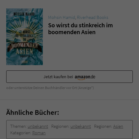
Mohsin Hamid
,
Riverhead Books
So wirst du stinkreich im
boomenden Asien
Jetzt kaufen bei
oder unterstütze Deinen Buchhändler vor Ort (Anzeige*)
Ähnliche Bücher:
Themen:
unbekannt
Regionen:
unbekannt
Regionen:
Asien
Kategorien:
Roman