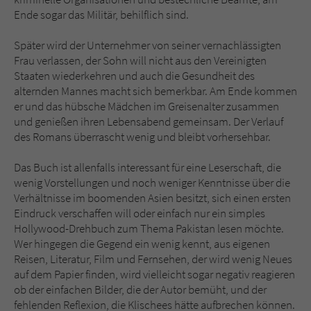
Ende sogar das Militär, behilflich sind.
Später wird der Unternehmer von seiner vernachlässigten
Frau verlassen, der Sohn will nicht aus den Vereinigten
Staaten wiederkehren und auch die Gesundheit des
alternden Mannes macht sich bemerkbar. Am Ende kommen
er und das hübsche Mädchen im Greisenalter zusammen
und genießen ihren Lebensabend gemeinsam. Der Verlauf
des Romans überrascht wenig und bleibt vorhersehbar.
Das Buch ist allenfalls interessant für eine Leserschaft, die
wenig Vorstellungen und noch weniger Kenntnisse über die
Verhältnisse im boomenden Asien besitzt, sich einen ersten
Eindruck verschaffen will oder einfach nur ein simples
Hollywood-Drehbuch zum Thema Pakistan lesen möchte.
Wer hingegen die Gegend ein wenig kennt, aus eigenen
Reisen, Literatur, Film und Fernsehen, der wird wenig Neues
auf dem Papier finden, wird vielleicht sogar negativ reagieren
ob der einfachen Bilder, die der Autor bemüht, und der
fehlenden Reflexion, die Klischees hätte aufbrechen können.