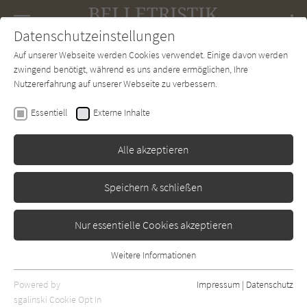
Navigation
Datenschutzeinstellungen
Couch
wechse
Auf unserer Webseite werden Cookies verwendet. Einige davon werden
Forum
Charts
Newsletter
SUCHE
zwingend benötigt, während es uns andere ermöglichen, Ihre
Nutzererfahrung auf unserer Webseite zu verbessern.
Mohsin Hamid
Essentiell
Externe Inhalte
So wirst du stinkreich im
boomenden Asien
Alle akzeptieren
Riverhead Books
Erschienen: Januar 2013
Bibliogr. Angaben
Speichern & schließen
0
Nur essentielle Cookies akzeptieren
Weitere Informationen
Essentiell
Essentielle Cookies werden für grundlegende Funktionen der
Powered by
Impressum
|
Datenschutz
Webseite benötigt. Dadurch ist gewährleistet, dass die Webseite
sgalinski Cookie Opt In