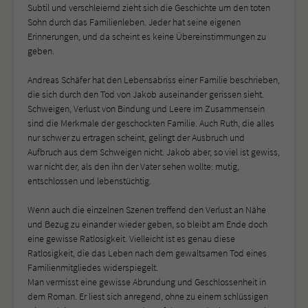
Subtil und verschleiernd zieht sich die Geschichte um den toten
Sohn durch das Familienleben. Jeder hat seine eigenen
Erinnerungen, und da scheint es keine Übereinstimmungen zu
geben.
Andreas Schäfer hat den Lebensabriss einer Familie beschrieben,
die sich durch den Tod von Jakob auseinander gerissen sieht.
Schweigen, Verlust von Bindung und Leere im Zusammensein
sind die Merkmale der geschockten Familie. Auch Ruth, die alles
nur schwer zu ertragen scheint, gelingt der Ausbruch und
Aufbruch aus dem Schweigen nicht. Jakob aber, so viel ist gewiss,
war nicht der, als den ihn der Vater sehen wollte: mutig,
entschlossen und lebenstüchtig.
Wenn auch die einzelnen Szenen treffend den Verlust an Nähe
und Bezug zu einander wieder geben, so bleibt am Ende doch
eine gewisse Ratlosigkeit. Vielleicht ist es genau diese
Ratlosigkeit, die das Leben nach dem gewaltsamen Tod eines
Familienmitgliedes widerspiegelt.
Man vermisst eine gewisse Abrundung und Geschlossenheit in
dem Roman. Er liest sich anregend, ohne zu einem schlüssigen