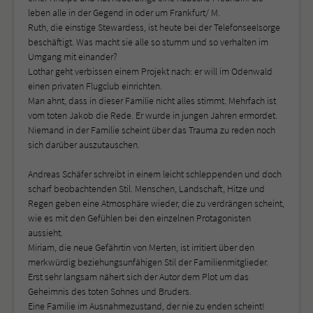
leben alle in der Gegend in oder um Frankfurt/ M.
Ruth, die einstige Stewardess, ist heute bei der Telefonseelsorge
beschäftigt. Was macht sie alle so stumm und so verhalten im
Umgang mit einander?
Lothar geht verbissen einem Projekt nach: er will im Odenwald
einen privaten Flugclub einrichten.
Man ahnt, dass in dieser Familie nicht alles stimmt. Mehrfach ist
vom toten Jakob die Rede. Er wurde in jungen Jahren ermordet.
Niemand in der Familie scheint über das Trauma zu reden noch
sich darüber auszutauschen.
Andreas Schäfer schreibt in einem leicht schleppenden und doch
scharf beobachtenden Stil. Menschen, Landschaft, Hitze und
Regen geben eine Atmosphäre wieder, die zu verdrängen scheint,
wie es mit den Gefühlen bei den einzelnen Protagonisten
aussieht.
Miriam, die neue Gefährtin von Merten, ist irritiert über den
merkwürdig beziehungsunfähigen Stil der Familienmitglieder.
Erst sehr langsam nähert sich der Autor dem Plot um das
Geheimnis des toten Sohnes und Bruders.
Eine Familie im Ausnahmezustand, der nie zu enden scheint!