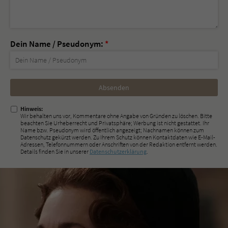
Dein Name / Pseudonym:
*
Nicht
ausfüllen!
Hinweis:
Wir behalten uns vor, Kommentare ohne Angabe von Gründen zu löschen. Bitte
beachten Sie Urheberrecht und Privatsphäre; Werbung ist nicht gestattet. Ihr
Name bzw. Pseudonym wird öffentlich angezeigt; Nachnamen können zum
Datenschutz gekürzt werden. Zu Ihrem Schutz können Kontaktdaten wie E-Mail-
Adressen, Telefonnummern oder Anschriften von der Redaktion entfernt werden.
Details finden Sie in unserer
Datenschutzerklärung
.