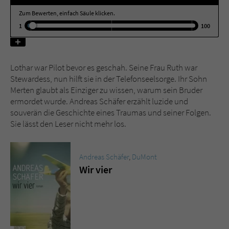
Zum Bewerten, einfach Säule klicken.
Name
tx_pwcomments_ahash
1
100
Anbieter
Literatur-Couch Medien GmbH & Co. KG
Lothar war Pilot bevor es geschah. Seine Frau Ruth war
Laufzeit
1 Jahr
Stewardess, nun hilft sie in der Telefonseelsorge. Ihr Sohn
Merten glaubt als Einziger zu wissen, warum sein Bruder
Zweck
Cookie für Kommentare einzelner Buchtitel
ermordet wurde. Andreas Schäfer erzählt luzide und
souverän die Geschichte eines Traumas und seiner Folgen.
Sie lässt den Leser nicht mehr los.
Name
fe_typo_user
Anbieter
Literatur-Couch Medien GmbH & Co. KG
Andreas Schäfer
,
DuMont
Wir vier
Laufzeit
Session
Dieses Cookie gewährleistet die
Kommunikation der Webseite mit dem
Zweck
Benutzer. Es wird benötigt um z. B. den