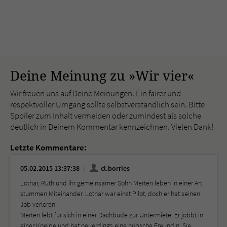
Deine Meinung zu »Wir vier«
Wir freuen uns auf Deine Meinungen. Ein fairer und
respektvoller Umgang sollte selbstverständlich sein. Bitte
Spoiler zum Inhalt vermeiden oder zumindest als solche
deutlich in Deinem Kommentar kennzeichnen. Vielen Dank!
Letzte Kommentare:
05.02.2015 13:37:38
cl.borries
Lothar, Ruth und ihr gemeinsamer Sohn Merten leben in einer Art
stummen Miteinander. Lothar war einst Pilot, doch er hat seinen
Job verloren.
Merten lebt für sich in einer Dachbude zur Untermiete. Er jobbt in
einer Kneipe und hat neuerdings eine hübsche Freundin. Sie