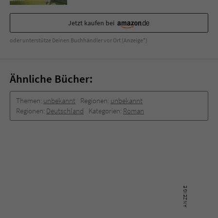
Sicherheitscode des Kontaktformulars zu
überprüfen.
Jetzt kaufen bei
oder unterstütze Deinen Buchhändler vor Ort (Anzeige*)
Ähnliche Bücher:
Themen:
unbekannt
Regionen:
unbekannt
Regionen:
Deutschland
Kategorien:
Roman