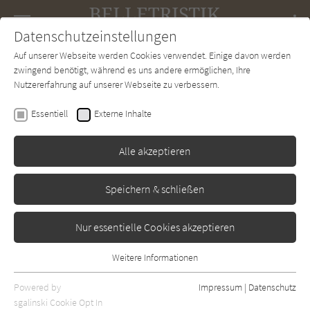
Navigation
Datenschutzeinstellungen
Couch
wechse
Auf unserer Webseite werden Cookies verwendet. Einige davon werden
Forum
Charts
Newsletter
SUCHE
zwingend benötigt, während es uns andere ermöglichen, Ihre
Nutzererfahrung auf unserer Webseite zu verbessern.
Andreas Schäfer
Essentiell
Externe Inhalte
Wir vier
Alle akzeptieren
DuMont
Erschienen: Januar 2010
Bibliogr. Angaben
1
Speichern & schließen
Nur essentielle Cookies akzeptieren
Weitere Informationen
Essentiell
Essentielle Cookies werden für grundlegende Funktionen der
Powered by
Impressum
|
Datenschutz
Webseite benötigt. Dadurch ist gewährleistet, dass die Webseite
sgalinski Cookie Opt In