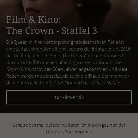
Film & Kino:
The Crown - Staffel 3
Die Queen in ihrer vordergründig repräsentativen Rolle ist
eine zeitgeschichtliche Ikone, sodass der Erfolg der seit 2016
bei Netflix laufenden Serie „The Crown“ nicht verwundert.
Die dritte Staffel markiert allerdings einen Umbruch: Die
Royal Family
ist in den 60er-Jahren angekommen und viele
Rollen werden neu besetzt, da auch die Blaublüter nicht vor
dem Altern gefeit sind.
Titel-Motiv: ©
Des Willie / Netflix
zur Film-Kritik
Schau doch mal bei den weiteren Online-Magazinen der
Literatur-Couch vorbei: