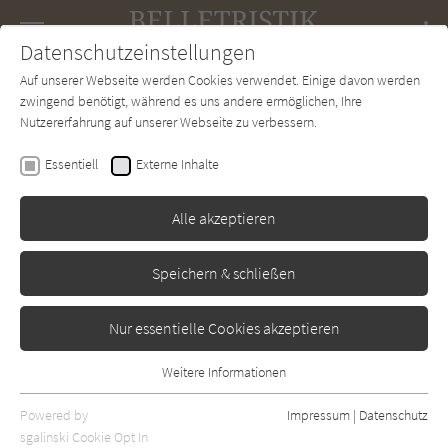
Navigation
Datenschutzeinstellungen
Couch
wechse
Auf unserer Webseite werden Cookies verwendet. Einige davon werden
Forum
Charts
Newsletter
SUCHE
zwingend benötigt, während es uns andere ermöglichen, Ihre
Nutzererfahrung auf unserer Webseite zu verbessern.
Susanne Fröhlich
Essentiell
Externe Inhalte
Der Hund, die Krähe, das
Om... und ich!
Alle akzeptieren
Gräfe und Unzer
Erschienen: Januar 2011
Bibliogr. Angaben
0
Speichern & schließen
Nur essentielle Cookies akzeptieren
Weitere Informationen
Essentiell
Essentielle Cookies werden für grundlegende Funktionen der
Powered by
Impressum
|
Datenschutz
Webseite benötigt. Dadurch ist gewährleistet, dass die Webseite
sgalinski Cookie Opt In