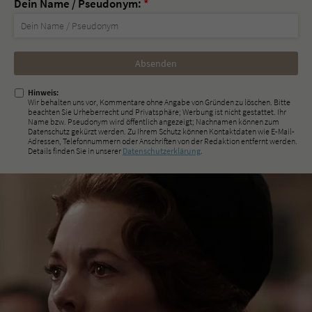
Dein Name / Pseudonym:
*
Nicht
ausfüllen!
Hinweis:
Wir behalten uns vor, Kommentare ohne Angabe von Gründen zu löschen. Bitte
beachten Sie Urheberrecht und Privatsphäre; Werbung ist nicht gestattet. Ihr
Name bzw. Pseudonym wird öffentlich angezeigt; Nachnamen können zum
Datenschutz gekürzt werden. Zu Ihrem Schutz können Kontaktdaten wie E-Mail-
Adressen, Telefonnummern oder Anschriften von der Redaktion entfernt werden.
Details finden Sie in unserer
Datenschutzerklärung
.