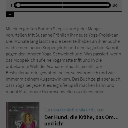
1
100
Name
tx_pwcomments_ahash
Anbieter
Literatur-Couch Medien GmbH & Co. KG
Mit einer großen Portion Skepsis und jeder Menge
Vorurteilen tritt Susanne Fröhlich ihr neues Yoga-Projekt an.
Laufzeit
1 Jahr
Drei Monate lang lässt sie die Leser teilhaben an ihrer Suche
nach einem neuen Körpergefühl und dem täglichen Kampf
Zweck
Cookie für Kommentare einzelner Buchtitel
gegen den inneren Yoga-Schweinehund. Was passiert, wenn
das Moppel-Ich auf eine Yogamatte trifft und in die
unbekannte Welt der Asanas eintaucht, erzählt die
Name
fe_typo_user
Bestsellerautorin gewohnt locker, selbstironisch und wie
immer mit einem Augenzwinkern. Das Buch zeigt aber auch,
dass Yoga bei jeder Kleidergröße Spaß machen kann und
Anbieter
Literatur-Couch Medien GmbH & Co. KG
macht Mut, innere Hemmschwellen zu überwinden.
Laufzeit
Session
Susanne Fröhlich
,
Gräfe und Unzer
Dieses Cookie gewährleistet die
Der Hund, die Krähe, das Om...
Kommunikation der Webseite mit dem
und ich!
Zweck
Benutzer. Es wird benötigt um z. B. den