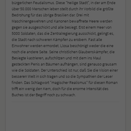
bürgerlichen Feudalismus. Diese "heilige Stadt", in der am Ende
über 50.000 Menschen leben stellt durch ihr Vorbild die größte
Bedrohung für das übrige Brasilien dar. Drei mit
Maschinengewehren und Kanonen bewaffnete Heere werden
gegen sie ausgeschickt und alle besiegt. Erst einem Heer von
5000 Soldaten, das die Zentralregierung ausschickt, gelingt es,
die Stadt nach schweren Kämpfen zu erobern. Fast alle
Einwohner werden ermordet. Llosa beschönigt weder die eine
noch die andere Seite. Seine christlichen Glaubenskämpfer, die
Besiegte kastrieren, aufschlitzen und mit dem ins Maul
gesteckten Penis an Bäumen aufhängen, sind genauso grausam
wie die Soldaten. Der Unterschied ist nur, daß Sie die Vision einer
besseren Welt in sich tragen und so die Sympathien der Leser
finden. Das Schlagwort "magischer Realismus" für diesen Roman
trifft ein wenig den Kern, doch für die enorme Intensität des
Buches ist der Begriff noch zu schwach.