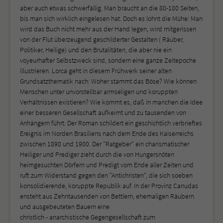
aber auch etwas schwerfällig. Man braucht an die 80-100 Seiten,
bis man sich wirklich eingelesen hat. Doch es lohnt die Mühe: Man
wird das Buch nicht mehr aus der Hand legen, wird mitgerissen
von der Flut überzeugend geschilderter Gestalten ( Räuber,
Politiker, Heilige) und den Brutalitäten, die aber nie ein
voyeurhafter Selbstzweck sind, sondern eine ganze Zeitepoche
illustrieren. Lorca geht in diesem Frühwerk seiner alten
Grundsatzthematik nach: Woher stammt das Böse? Wie können
Menschen unter unvorstellbar armseligen und koruppten
Verhältnissen existieren? Wie kommt es, daß in manchen die Idee
einer besseren Gesellschaft aufkeimt und zu tausenden von
Anhängern führt. Der Roman schildert ein geschichtlich verbrieftes
Ereignis im Norden Brasiliens nach dem Ende des Kaiserreichs
zwischen 1890 und 1900. Der "Ratgeber" ein charismatischer
Heiliger und Prediger zieht durch die von Hungersnöten
heimgesuchten Dörfern und Predigt vom Ende aller Zeiten und
ruft zum Widerstand gegen den "Antichristen", die sich soeben
konsolidierende, koruppte Republik auf. In der Provinz Canudas
ensteht aus Zehntausenden von Bettlern, ehemaligen Räubern
und ausgebeuteten Bauern eine
christlich - anarchistische Gegengesellschaft zum