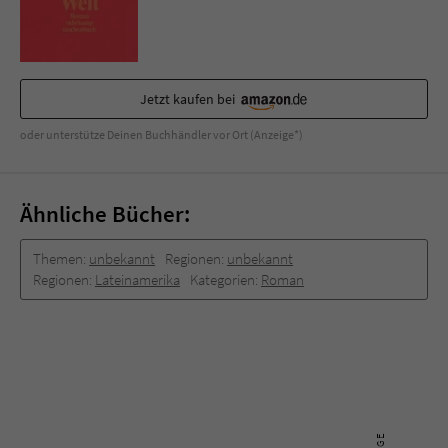
Sicherheitscode des Kontaktformulars zu
überprüfen.
Jetzt kaufen bei
oder unterstütze Deinen Buchhändler vor Ort (Anzeige*)
Ähnliche Bücher:
Themen:
unbekannt
Regionen:
unbekannt
Regionen:
Lateinamerika
Kategorien:
Roman