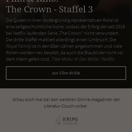
The Crown - Staffel 3
Die Queen in ihrer vordergründig repräsentativen Rolle ist
eine zeitgeschichtliche Ikone, sodass der Erfolg der seit 2016
bei Netflix laufenden Serie „The Crown“ nicht verwundert.
Die dritte Staffel markiert allerdings einen Umbruch: Die
Royal Family
ist in den 60er-Jahren angekommen und viele
Rollen werden neu besetzt, da auch die Blaublüter nicht vor
dem Altern gefeit sind.
Titel-Motiv: ©
Des Willie / Netflix
zur Film-Kritik
Schau doch mal bei den weiteren Online-Magazinen der
Literatur-Couch vorbei: