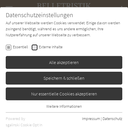
Navigation
Datenschutzeinstellungen
Couch
wechse
Auf unserer Webseite werden Cookies verwendet. Einige davon werden
Forum
Charts
Newsletter
SUCHE
zwingend benötigt, während es uns andere ermöglichen, Ihre
Nutzererfahrung auf unserer Webseite zu verbessern.
Mario Vargas Llosa
Essentiell
Externe Inhalte
Der Krieg am Ende der Welt
Alle akzeptieren
Suhrkamp
Erschienen: Januar 1982
Bibliogr. Angaben
1
Speichern & schließen
Nur essentielle Cookies akzeptieren
Weitere Informationen
Essentiell
Essentielle Cookies werden für grundlegende Funktionen der
Powered by
Impressum
|
Datenschutz
Webseite benötigt. Dadurch ist gewährleistet, dass die Webseite
sgalinski Cookie Opt In