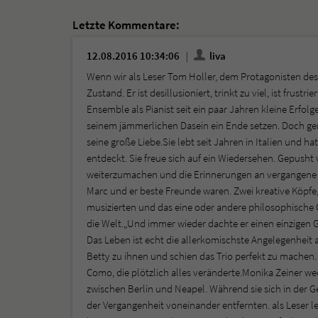
Letzte Kommentare:
12.08.2016 10:34:06
liva
Wenn wir als Leser Tom Holler, dem Protagonisten des
Zustand. Er ist desillusioniert, trinkt zu viel, ist fru
Ensemble als Pianist seit ein paar Jahren kleine Erfo
seinem jämmerlichen Dasein ein Ende setzen. Doch gerad
seine große Liebe.Sie lebt seit Jahren in Italien und h
entdeckt. Sie freue sich auf ein Wiedersehen. Gepus
weiterzumachen und die Erinnerungen an vergangene Zei
Marc und er beste Freunde waren. Zwei kreative Köpf
musizierten und das eine oder andere philosophische G
die Welt.„Und immer wieder dachte er einen einzigen 
Das Leben ist echt die allerkomischste Angelegenheit 
Betty zu ihnen und schien das Trio perfekt zu mache
Como, die plötzlich alles veränderte.Monika Zeiner w
zwischen Berlin und Neapel. Während sie sich in der 
der Vergangenheit voneinander entfernten. als Leser ler