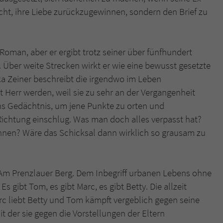
überprüfen.
nicht, ihre Liebe zurückzugewinnen, sondern den Brief zu
oman, aber er ergibt trotz seiner über fünfhundert
. Über weite Strecken wirkt er wie eine bewusst gesetzte
ika Zeiner beschreibt die irgendwo im Leben
 Herr werden, weil sie zu sehr an der Vergangenheit
ins Gedächtnis, um jene Punkte zu orten und
Richtung einschlug. Was man doch alles verpasst hat?
nen? Wäre das Schicksal dann wirklich so grausam zu
n. Am Prenzlauer Berg. Dem Inbegriff urbanen Lebens ohne
Es gibt Tom, es gibt Marc, es gibt Betty. Die allzeit
arc liebt Betty und Tom kämpft vergeblich gegen seine
mit der sie gegen die Vorstellungen der Eltern