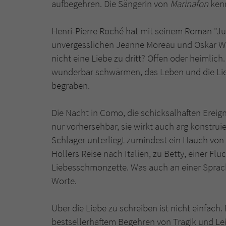
aufbegehren. Die Sängerin von
Marinafon
kenn
Henri-Pierre Roché hat mit seinem Roman "Jul
unvergesslichen Jeanne Moreau und Oskar Wer
nicht eine Liebe zu dritt? Offen oder heimlich.
wunderbar schwärmen, das Leben und die Lieb
begraben.
Die Nacht in Como, die schicksalhaften Ereigni
nur vorhersehbar, sie wirkt auch arg konstrui
Schlager unterliegt zumindest ein Hauch vo
Hollers Reise nach Italien, zu Betty, einer Flu
Liebesschmonzette. Was auch an einer Sprache 
Worte.
Über die Liebe zu schreiben ist nicht einfach.
bestsellerhaftem Begehren von Tragik und Le