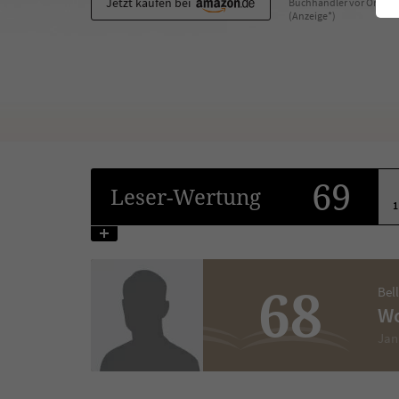
Jetzt kaufen bei
Buchhändler vor Ort
(Anzeige*)
69
Leser
-Wertung
1
68
Bel
Wo
Jan