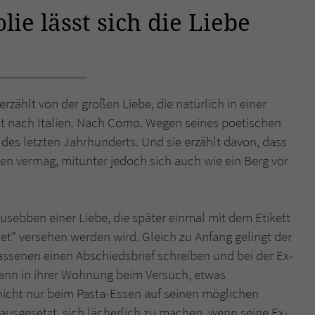
ie lässt sich die Liebe
Name
tx_pwcomments_ahash
Anbieter
Literatur-Couch Medien GmbH & Co. KG
Laufzeit
1 Jahr
erzählt von der großen Liebe, die natürlich in einer
ucht nach Italien. Nach Como. Wegen seines poetischen
Zweck
Cookie für Kommentare einzelner Buchtitel
 des letzten Jahrhunderts. Und sie erzählt davon, dass
gen vermag, mitunter jedoch sich auch wie ein Berg vor
Name
fe_typo_user
Anbieter
Literatur-Couch Medien GmbH & Co. KG
Ausebben einer Liebe, die später einmal mit dem Etikett
et" versehen werden wird. Gleich zu Anfang gelingt der
Laufzeit
Session
lassenen einen Abschiedsbrief schreiben und bei der Ex-
Dieses Cookie gewährleistet die Kommunikation der
 dann in ihrer Wohnung beim Versuch, etwas
Webseite mit dem Benutzer. Es wird benötigt um z. B.
r nicht nur beim Pasta-Essen auf seinen möglichen
Zweck
den Sicherheitscode des Kontaktformulars zu
r ausgesetzt, sich lächerlich zu machen, wenn seine Ex-