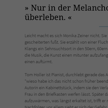
Nur in der Melanchol
überleben.
Leicht macht es sich Monika Zeiner nicht. Sie 
gescheiterten fußt. Sie erzählt von einer Fl
Klangs ein Sehnsuchtsort in den 50ern, 60ern
die Musik, die Kunst einen mitunter aufzufan
einen auftürmt.
Tom Holler ist Pianist, durchlebt gerade das 
"wieso habe ich das nicht schon früher beend
Autorin ein Kabinettstück, indem sie den Ver
Frau in den Briefkasten werfen lässt. Später
aufzuwärmen, was längst erkaltet ist, trifft e
Nachfolger, vor allem sieht er sich der Gefah