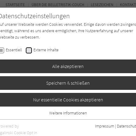
STARTSEITE
ÜBER DIE BELLETRISTIK-COUCH
LESEZEICHEN
KONTAKT
Datenschutzeinstellungen
Auf unserer Webseite werden Cookies verwendet. Einige davon werden zwingen
enötigt, während es uns andere ermöglichen, Ihre Nutzererfahrung auf unserer
ebseite zu verbessern.
FOR
Essentiell
Externe Inhalte
Autor*in
Verlage
Magazin
Ki
Alle akzeptieren
Speichern & schließen
 Sterne über Como
Nur essentielle Cookies akzeptieren
Weitere Informationen
ben
1
Essentiell
Essentielle Cookies werden für grundlegende Funktionen der Webseite
Powered by
Impressum
|
Datenschut
benötigt. Dadurch ist gewährleistet, dass die Webseite einwandfrei
galinski Cookie Opt In