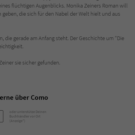
nes flüchtigen Augenblicks. Monika Zeiners Roman will
geben, die sich für den Nabel der Welt hielt und aus
rin, die gerade am Anfang steht. Der Geschichte um "Die
ichtigkeit.
 Zeiner sie sicher gefunden.
terne über Como
oder unterstütze Deinen
Buchhändler vor Ort
(Anzeige*)