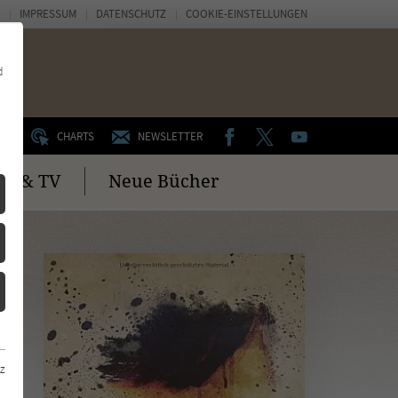
IMPRESSUM
DATENSCHUTZ
COOKIE-EINSTELLUNGEN
d
FACEBOOK
TWITTER
YOUTUBE
UM
CHARTS
NEWSLETTER
no & TV
Neue Bücher
z