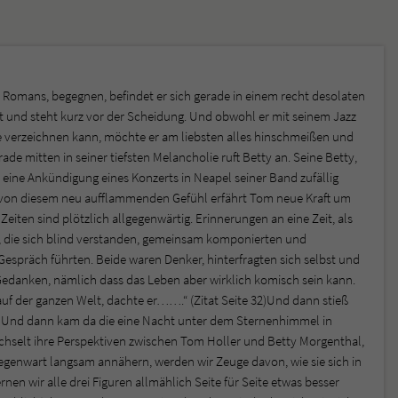
 Romans, begegnen, befindet er sich gerade in einem recht desolaten
striert und steht kurz vor der Scheidung. Und obwohl er mit seinem Jazz
lge verzeichnen kann, möchte er am liebsten alles hinschmeißen und
e mitten in seiner tiefsten Melancholie ruft Betty an. Seine Betty,
at eine Ankündigung eines Konzerts in Neapel seiner Band zufällig
ht von diesem neu aufflammenden Gefühl erfährt Tom neue Kraft um
ten sind plötzlich allgegenwärtig. Erinnerungen an eine Zeit, als
e, die sich blind verstanden, gemeinsam komponierten und
espräch führten. Beide waren Denker, hinterfragten sich selbst und
Gedanken, nämlich dass das Leben aber wirklich komisch sein kann.
auf der ganzen Welt, dachte er…….“ (Zitat Seite 32)Und dann stieß
n. Und dann kam da die eine Nacht unter dem Sternenhimmel in
echselt ihre Perspektiven zwischen Tom Holler und Betty Morgenthal,
Gegenwart langsam annähern, werden wir Zeuge davon, wie sie sich in
nen wir alle drei Figuren allmählich Seite für Seite etwas besser