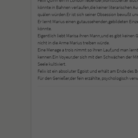
Felix Quinn ein in London lebender,wohlsituierter Buc
könnte in Bahnen verlaufen,die keiner literarischen Au
quälen würden.Er ist sich seiner Obsession bewußt und
Er lernt Marius einen gutaussehenden,gebildeten Einzel
könnte.
Eigentlich liebt Marisa ihren Mann,und es gibt keinen
nicht in die Arme Marius treiben würde.
Eine Menage a trois nimmt so ihren Lauf,und man lernt
kennen.Ein Voyeur,der sich mit den Schwächen der M
Seele kultiviert.
Felix ist ein absoluter Egoist und erhält am Ende des Bu
Für den Genießer,der fein erzählte, psychologisch ve