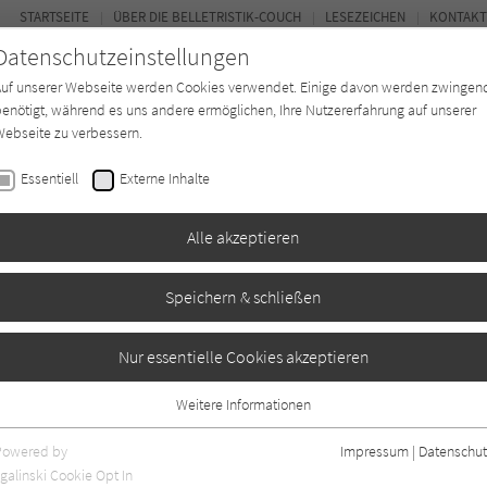
STARTSEITE
ÜBER DIE BELLETRISTIK-COUCH
LESEZEICHEN
KONTAKT
Datenschutzeinstellungen
Auf unserer Webseite werden Cookies verwendet. Einige davon werden zwingen
enötigt, während es uns andere ermöglichen, Ihre Nutzererfahrung auf unserer
ebseite zu verbessern.
FOR
Essentiell
Externe Inhalte
Autor*in
Verlage
Magazin
Ki
Alle akzeptieren
Speichern & schließen
Nur essentielle Cookies akzeptieren
Weitere Informationen
1
Essentiell
Essentielle Cookies werden für grundlegende Funktionen der Webseite
Powered by
Impressum
|
Datenschut
benötigt. Dadurch ist gewährleistet, dass die Webseite einwandfrei
galinski Cookie Opt In