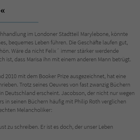
Name
tx_pwcomments_ahash
Anbieter
Literatur-Couch Medien GmbH & Co. KG
uchhandlung im Londoner Stadtteil Marylebone, könnte
s, bequemes Leben führen. Die Geschäfte laufen gut,
Laufzeit
1 Jahr
schön. Wäre da nicht Felix´ immer stärker werdende
Zweck
Cookie für Kommentare einzelner Buchtitel
h ist, dass Marisa ihn mit einem anderen Mann betrügt.
d 2010 mit dem Booker Prize ausgezeichnet, hat eine
Name
fe_typo_user
hrieben. Trotz seines Oeuvres von fast zwanzig Büchern
s in Deutschland erscheint. Jacobson, der nicht nur wegen
Anbieter
Literatur-Couch Medien GmbH & Co. KG
 in seinen Büchern häufig mit Philip Roth verglichen
Laufzeit
Session
 echten Melancholiker:
Dieses Cookie gewährleistet die Kommunikation der
ust zu schreiben. Er ist es doch, der unser Leben
Webseite mit dem Benutzer. Es wird benötigt um z. B.
Zweck
den Sicherheitscode des Kontaktformulars zu