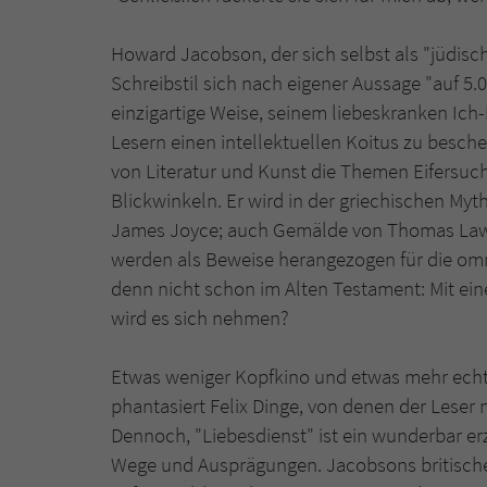
Howard Jacobson, der sich selbst als "jüdisc
Schreibstil sich nach eigener Aussage "auf 5.
einzigartige Weise, seinem liebeskranken Ic
Lesern einen intellektuellen Koitus zu besc
von Literatur und Kunst die Themen Eifersuc
Blickwinkeln. Er wird in der griechischen Myt
James Joyce; auch Gemälde von Thomas Lawr
werden als Beweise herangezogen für die omni
denn nicht schon im Alten Testament: Mit ei
wird es sich nehmen?
Etwas weniger Kopfkino und etwas mehr ech
phantasiert Felix Dinge, von denen der Leser 
Dennoch, "Liebesdienst" ist ein wunderbar e
Wege und Ausprägungen. Jacobsons britischer