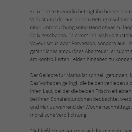
Felix´ erste Freundin betrügt ihn bereits bei
Verlust und der aus diesem Betrug resultieren
einer Untersuchung seine Hand etwas zu lange 
Felix geschehen. Es erregt ihn, sich vorzustell
Voyeurismus oder Perversion, sondern aus Lieb
gefährliches amouröses Abenteuer: er sucht ei
am kontrollierten Leiden hingeben zu können
Der Geliebte für Marisa ist schnell gefunden,
Das Vorhaben gelingt, die beiden verlieben s
ihren Lauf, bei der die beiden Frischverliebt
bei ihren Schäferstündchen beobachtet werden
und Marius während der Woche nachmittags zu
moralische Verpflichtung:
"Schließlich rackerte sie sich für mich ab, we