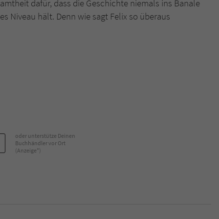
samtheit dafür, dass die Geschichte niemals ins Banale
hes Niveau hält. Denn wie sagt Felix so überaus
oder unterstütze Deinen
Buchhändler vor Ort
(Anzeige*)