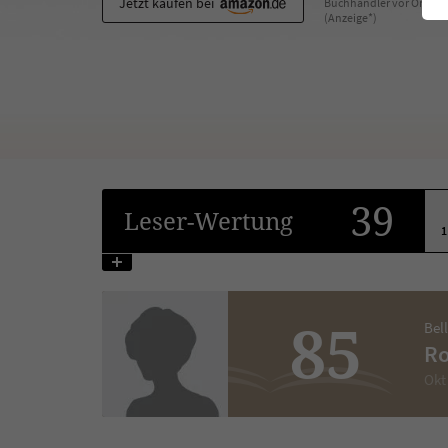
Jetzt kaufen bei
Buchhändler vor Ort
(Anzeige*)
39
Leser
-Wertung
1
85
Bel
Ro
Okt