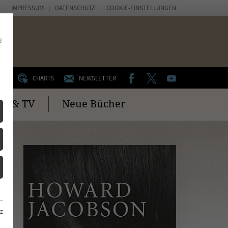
IMPRESSUM
DATENSCHUTZ
COOKIE-EINSTELLUNGEN
d
FACEBOOK
TWITTER
YOUTUBE
UM
CHARTS
NEWSLETTER
no & TV
Neue Bücher
z