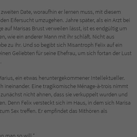
überprüfen.
m zweiten Date, woraufhin er lernen muss, mit diesem
den Eifersucht umzugehen. Jahre später, als ein Arzt bei
auf Marisas Brust verweilen lässt, ist es endgültig um
en, wie ein anderer Mann mit ihr schläft. Nicht aus
e zu ihr. Und so begibt sich Misantroph Felix auf ein
nen Geliebten für seine Ehefrau, um sich fortan der Lust
.
 Marius, ein etwas heruntergekommener Intellektueller.
ich ineinander. Eine tragikomische Ménage-à-trois nimmt
en zunächst nicht ahnen, dass sie verkuppelt wurden und
. Denn Felix versteckt sich im Haus, in dem sich Marisa
m Sex treffen. Er empfindet das Mithören als
nn man so will."