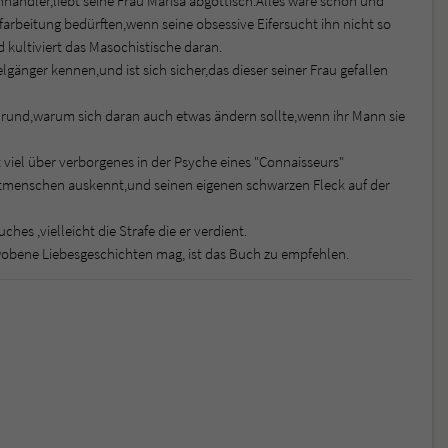
hhändler,liebt seine Frau Marisa abgöttisch.Alles wäre schön und
farbeitung bedürften,wenn seine obsessive Eifersucht ihn nicht so
 kultiviert das Masochistische daran.
gänger kennen,und ist sich sicher,das dieser seiner Frau gefallen
 Grund,warum sich daran auch etwas ändern sollte,wenn ihr Mann sie
 viel über verborgenes in der Psyche eines "Connaisseurs"
itmenschen auskennt,und seinen eigenen schwarzen Fleck auf der
ches ,vielleicht die Strafe die er verdient.
rwobene Liebesgeschichten mag, ist das Buch zu empfehlen.