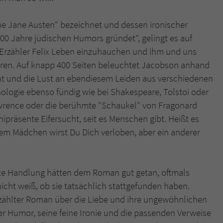
he Jane Austen" bezeichnet und dessen ironischer
000 Jahre jüdischen Humors gründet", gelingt es auf
h-Erzähler Felix Leben einzuhauchen und ihm und uns
heren. Auf knapp 400 Seiten beleuchtet Jacobson anhand
ht und die Lust an ebendiesem Leiden aus verschiedenen
hologie ebenso fündig wie bei Shakespeare, Tolstoi oder
ence oder die berühmte "Schaukel" von Fragonard
präsente Eifersucht, seit es Menschen gibt. Heißt es
nem Mädchen wirst Du Dich verloben, aber ein anderer
te Handlung hätten dem Roman gut getan, oftmals
nicht weiß, ob sie tatsächlich stattgefunden haben.
rzählter Roman über die Liebe und ihre ungewöhnlichen
 Humor, seine feine Ironie und die passenden Verweise