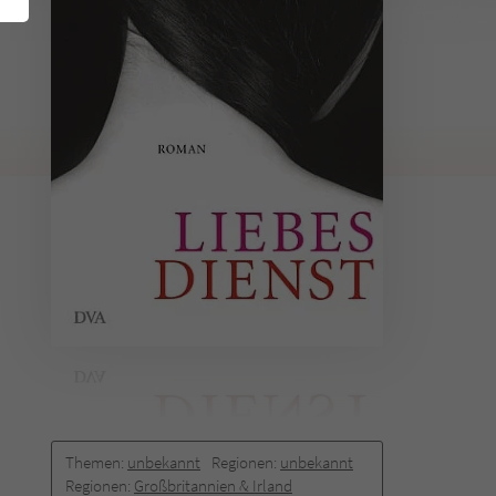
Themen:
unbekannt
Regionen:
unbekannt
Regionen:
Großbritannien & Irland