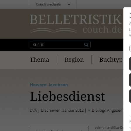
Couch wechseln
b
W
Thema
Region
Buchtyp
Howard Jacobson
Liebesdienst
DVA
Erschienen: Januar 2012
Bibliogr. Angaben
s
oder unterstütze Deinen