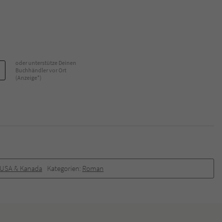
oder unterstütze Deinen
Buchhändler vor Ort
(Anzeige*)
USA & Kanada
Kategorien:
Roman