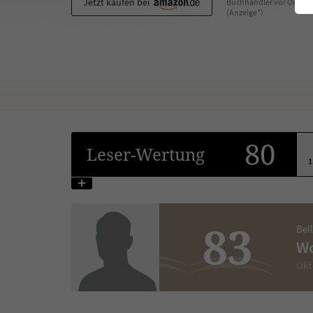
Jetzt kaufen bei
Buchhändler vor Ort
(Anzeige*)
80
Leser
-Wertung
1
83
Bel
Wo
Okt