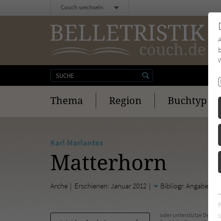
Couch wechseln
b
W
Thema
Region
Buchtyp
Karl Marlantes
Matterhorn
Arche
Erschienen: Januar 2012
Bibliogr. Angaben
s
oder unterstütze Deinen