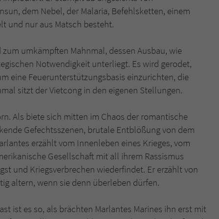
sun, dem Nebel, der Malaria, Befehlsketten, einem
lt und nur aus Matsch besteht.
wird zum umkämpften Mahnmal, dessen Ausbau, wie
egischen Notwendigkeit unterliegt. Es wird gerodet,
um eine Feuerunterstützungsbasis einzurichten, die
mal sitzt der Vietcong in den eigenen Stellungen.
n. Als biete sich mitten im Chaos der romantische
packende Gefechtsszenen, brutale Entblößung von dem
arlantes erzählt vom Innenleben eines Krieges, vom
merikanische Gesellschaft mit all ihrem Rassismus
st und Kriegsverbrechen wiederfindet. Er erzählt von
tig altern, wenn sie denn überleben dürfen.
st ist es so, als brächten Marlantes Marines ihn erst mit