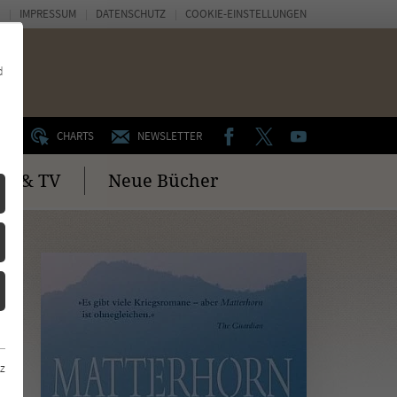
IMPRESSUM
DATENSCHUTZ
COOKIE-EINSTELLUNGEN
d
FACEBOOK
TWITTER
YOUTUBE
UM
CHARTS
NEWSLETTER
no & TV
Neue Bücher
z