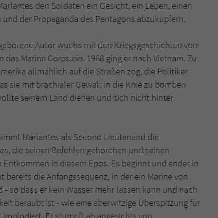
überprüfen.
Marlantes den Soldaten ein Gesicht, ein Leben, einen
n und der Propaganda des Pentagons abzukupfern.
 geborene Autor wuchs mit den Kriegsgeschichten von
 das Marine Corps ein. 1968 ging er nach Vietnam. Zu
Amerika allmählich auf die Straßen zog, die Politiker
as sie mit brachialer Gewalt in die Knie zu bomben
 wollte seinem Land dienen und sich nicht hinter
immt Marlantes als Second Lieutenand die
nes, die seinen Befehlen gehorchen und seinen
in Entkommen in diesem Epos. Es beginnt und endet in
t bereits die Anfangssequenz, in der ein Marine von
d - so dass er kein Wasser mehr lassen kann und nach
it beraubt ist - wie eine aberwitzige Überspitzung für
t implodiert. Er stumpft ab angesichts von