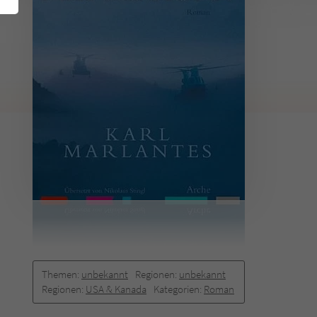
Themen:
unbekannt
Regionen:
unbekannt
Regionen:
USA & Kanada
Kategorien:
Roman