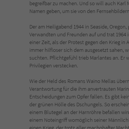
begreifbar zu machen. Und so will auch Karl 
Namen geben, um sie von den Fernsehbilder
Der am Heiligabend 1944 in Seaside, Oregon,
Verwandten und Freunden auf und trat 1964 in
einer Zeit, als der Protest gegen den Krieg in 
immer hilfloser sich dem ausgesetzt sahen, w
suchten. Pflichtgefühl trieb Marlantes an. Er
Privilegien verstecken.
Wie der Held des Romans Waino Mellas übern
Verantwortung für die ihm anvertrauten Mari
Entscheidungen zum Opfer fallen. Es gibt ke
der grünen Hölle des Dschungels. So erschein
einem Blutegel an der Harnröhre befallen wir
einem Noteingriff womöglich seiner Männlichke
einen Krieg, der trotz aller machohafter Mach