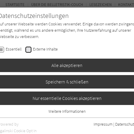
STARTSEITE
ÜBER DIE BELLETRISTIK-COUCH
LESEZEICHEN
KONTAKT
Datenschutzeinstellungen
Auf unserer Webseite werden Cookies verwendet. Einige davon werden zwingen
enötigt, während es uns andere ermöglichen, Ihre Nutzererfahrung auf unserer
ebseite zu verbessern.
FOR
Essentiell
Externe Inhalte
Autor*in
Verlage
Magazin
Ki
Alle akzeptieren
Speichern & schließen
Nur essentielle Cookies akzeptieren
Weitere Informationen
2
Essentiell
Essentielle Cookies werden für grundlegende Funktionen der Webseite
Powered by
Impressum
|
Datenschut
benötigt. Dadurch ist gewährleistet, dass die Webseite einwandfrei
galinski Cookie Opt In