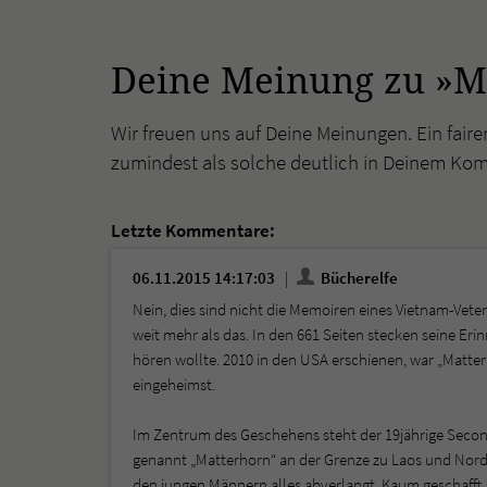
Deine Meinung zu »M
Wir freuen uns auf Deine Meinungen. Ein faire
zumindest als solche deutlich in Deinem Ko
Letzte Kommentare:
06.11.2015 14:17:03
Bücherelfe
Nein, dies sind nicht die Memoiren eines Vietnam-Veter
weit mehr als das. In den 661 Seiten stecken seine Er
hören wollte. 2010 in den USA erschienen, war „Matter
eingeheimst.
Im Zentrum des Geschehens steht der 19jährige Second
genannt „Matterhorn“ an der Grenze zu Laos und Nord
den jungen Männern alles abverlangt. Kaum geschafft, 