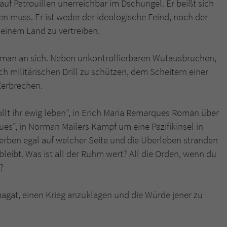
 auf Patrouillen unerreichbar im Dschungel. Er beißt sich
en muss. Er ist weder der ideologische Feind, noch der
 seinem Land zu vertreiben.
n Roman an sich. Neben unkontrollierbaren Wutausbrüchen,
 militärischen Drill zu schützen, dem Scheitern einer
Zerbrechen.
ollt ihr ewig leben", in Erich Maria Remarques Roman über
ues", in Norman Mailers Kampf um eine Pazifikinsel in
erben egal auf welcher Seite und die Überleben stranden
leibt. Was ist all der Ruhm wert? All die Orden, wenn du
?
Spagat, einen Krieg anzuklagen und die Würde jener zu