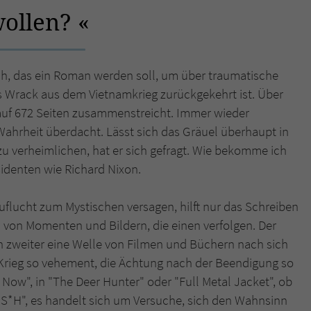
ollen?
Name
tx_pwcomments_ahash
Anbieter
Literatur-Couch Medien GmbH & Co. KG
ch, das ein Roman werden soll, um über traumatische
Wrack aus dem Vietnamkrieg zurückgekehrt ist. Über
Laufzeit
1 Jahr
uf auf 672 Seiten zusammenstreicht. Immer wieder
Zweck
Cookie für Kommentare einzelner Buchtitel
ahrheit überdacht. Lässt sich das Gräuel überhaupt in
 zu verheimlichen, hat er sich gefragt. Wie bekomme ich
denten wie Richard Nixon.
Name
fe_typo_user
uflucht zum Mystischen versagen, hilft nur das Schreiben
Anbieter
Literatur-Couch Medien GmbH & Co. KG
 von Momenten und Bildern, die einen verfolgen. Der
Laufzeit
Session
n zweiter eine Welle von Filmen und Büchern nach sich
 Krieg so vehement, die Ächtung nach der Beendigung so
Dieses Cookie gewährleistet die Kommunikation der
Now", in "The Deer Hunter" oder "Full Metal Jacket", ob
Webseite mit dem Benutzer. Es wird benötigt um z. B.
Zweck
*S*H", es handelt sich um Versuche, sich den Wahnsinn
den Sicherheitscode des Kontaktformulars zu