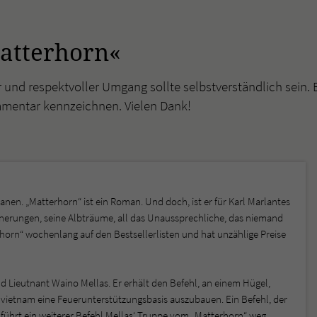
atterhorn«
r und respektvoller Umgang sollte selbstverständlich sein. 
mmentar kennzeichnen. Vielen Dank!
anen. „Matterhorn“ ist ein Roman. Und doch, ist er für Karl Marlantes
innerungen, seine Albträume, all das Unaussprechliche, das niemand
horn“ wochenlang auf den Bestsellerlisten und hat unzählige Preise
 Lieutnant Waino Mellas. Er erhält den Befehl, an einem Hügel,
vietnam eine Feuerunterstützungsbasis auszubauen. Ein Befehl, der
führt ein weiterer Befehl Mellas‘ Truppe vom „Matterhorn“ weg.