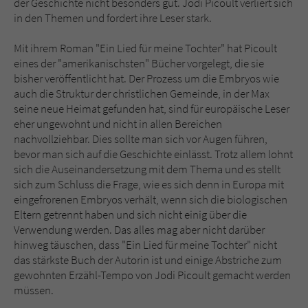
der Geschichte nicht besonders gut. Jodi Picoult verliert sich
in den Themen und fordert ihre Leser stark.
Mit ihrem Roman "Ein Lied für meine Tochter" hat Picoult
eines der "amerikanischsten" Bücher vorgelegt, die sie
bisher veröffentlicht hat. Der Prozess um die Embryos wie
auch die Struktur der christlichen Gemeinde, in der Max
seine neue Heimat gefunden hat, sind für europäische Leser
eher ungewohnt und nicht in allen Bereichen
nachvollziehbar. Dies sollte man sich vor Augen führen,
bevor man sich auf die Geschichte einlässt. Trotz allem lohnt
sich die Auseinandersetzung mit dem Thema und es stellt
sich zum Schluss die Frage, wie es sich denn in Europa mit
eingefrorenen Embryos verhält, wenn sich die biologischen
Eltern getrennt haben und sich nicht einig über die
Verwendung werden. Das alles mag aber nicht darüber
hinweg täuschen, dass "Ein Lied für meine Tochter" nicht
das stärkste Buch der Autorin ist und einige Abstriche zum
gewohnten Erzähl-Tempo von Jodi Picoult gemacht werden
müssen.