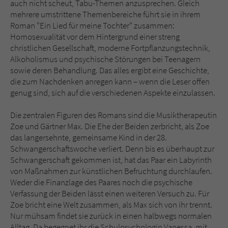
auch nicht scheut, Tabu-Themen anzusprechen. Gleich
Sicherheitscode des Kontaktformulars zu
mehrere umstrittene Themenbereiche führt sie in ihrem
überprüfen.
Roman "Ein Lied für meine Tochter" zusammen:
Homosexualität vor dem Hintergrund einer streng
christlichen Gesellschaft, moderne Fortpflanzungstechnik,
Alkoholismus und psychische Störungen bei Teenagern
sowie deren Behandlung. Das alles ergibt eine Geschichte,
die zum Nachdenken anregen kann – wenn die Leser offen
genug sind, sich auf die verschiedenen Aspekte einzulassen.
Die zentralen Figuren des Romans sind die Musiktherapeutin
Zoe und Gärtner Max. Die Ehe der Beiden zerbricht, als Zoe
das langersehnte, gemeinsame Kind in der 28.
Schwangerschaftswoche verliert. Denn bis es überhaupt zur
Schwangerschaft gekommen ist, hat das Paar ein Labyrinth
von Maßnahmen zur künstlichen Befruchtung durchlaufen.
Weder die Finanzlage des Paares noch die psychische
Verfassung der Beiden lässt einen weiteren Versuch zu. Für
Zoe bricht eine Welt zusammen, als Max sich von ihr trennt.
Nur mühsam findet sie zurück in einen halbwegs normalen
Alltag. Da begegnet ihr die Schulpsychologin Vanessa, mit