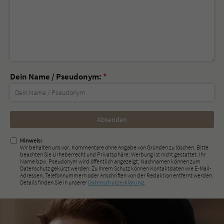
Dein Name / Pseudonym:
*
Nicht
ausfüllen!
Hinweis:
Wir behalten uns vor, Kommentare ohne Angabe von Gründen zu löschen. Bitte
beachten Sie Urheberrecht und Privatsphäre; Werbung ist nicht gestattet. Ihr
Name bzw. Pseudonym wird öffentlich angezeigt; Nachnamen können zum
Datenschutz gekürzt werden. Zu Ihrem Schutz können Kontaktdaten wie E-Mail-
Adressen, Telefonnummern oder Anschriften von der Redaktion entfernt werden.
Details finden Sie in unserer
Datenschutzerklärung
.