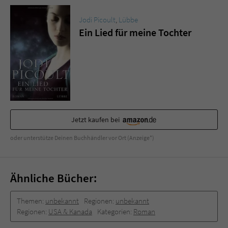
Jodi Picoult
,
Lübbe
Ein Lied für meine Tochter
Jetzt kaufen bei
oder unterstütze Deinen Buchhändler vor Ort (Anzeige*)
Ähnliche Bücher:
Themen:
unbekannt
Regionen:
unbekannt
Regionen:
USA & Kanada
Kategorien:
Roman