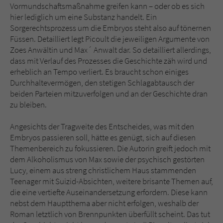
Vormundschaftsmaßnahme greifen kann – oder ob es sich
hier lediglich um eine Substanz handelt. Ein
Sorgerechtsprozess um die Embryos steht also auf tönernen
Füssen. Detailliert legt Picoult die jeweiligen Argumente von
Zoes Anwältin und Max´ Anwalt dar. So detailliert allerdings,
dass mit Verlauf des Prozesses die Geschichte zäh wird und
erheblich an Tempo verliert. Es braucht schon einiges
Durchhaltevermögen, den stetigen Schlagabtausch der
beiden Parteien mitzuverfolgen und an der Geschichte dran
zu bleiben.
Angesichts der Tragweite des Entscheides, was mit den
Embryos passieren soll, hätte es genügt, sich auf diesen
Themenbereich zu fokussieren. Die Autorin greift jedoch mit
dem Alkoholismus von Max sowie der psychisch gestörten
Lucy, einem aus streng christlichem Haus stammenden
Teenager mit Suizid-Absichten, weitere brisante Themen auf,
die eine vertiefte Auseinandersetzung erfordern. Diese kann
nebst dem Hauptthema aber nicht erfolgen, weshalb der
Roman letztlich von Brennpunkten überfüllt scheint. Das tut