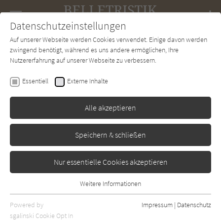
Navigation
Datenschutzeinstellungen
Couch
wechse
Auf unserer Webseite werden Cookies verwendet. Einige davon werden
Forum
Charts
Newsletter
SUCHE
zwingend benötigt, während es uns andere ermöglichen, Ihre
Nutzererfahrung auf unserer Webseite zu verbessern.
Jodi Picoult
Essentiell
Externe Inhalte
Ein Lied für meine Tochter
Alle akzeptieren
Lübbe
Erschienen: Januar 2012
Bibliogr. Angaben
0
Speichern & schließen
Nur essentielle Cookies akzeptieren
Weitere Informationen
Essentiell
Essentielle Cookies werden für grundlegende Funktionen der
Powered by
Impressum
|
Datenschutz
Webseite benötigt. Dadurch ist gewährleistet, dass die Webseite
sgalinski Cookie Opt In