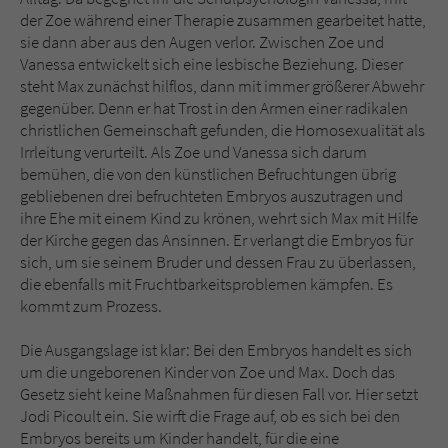
der Zoe während einer Therapie zusammen gearbeitet hatte,
sie dann aber aus den Augen verlor. Zwischen Zoe und
Vanessa entwickelt sich eine lesbische Beziehung. Dieser
steht Max zunächst hilflos, dann mit immer größerer Abwehr
gegenüber. Denn er hat Trost in den Armen einer radikalen
christlichen Gemeinschaft gefunden, die Homosexualität als
Irrleitung verurteilt. Als Zoe und Vanessa sich darum
bemühen, die von den künstlichen Befruchtungen übrig
gebliebenen drei befruchteten Embryos auszutragen und
ihre Ehe mit einem Kind zu krönen, wehrt sich Max mit Hilfe
der Kirche gegen das Ansinnen. Er verlangt die Embryos für
sich, um sie seinem Bruder und dessen Frau zu überlassen,
die ebenfalls mit Fruchtbarkeitsproblemen kämpfen. Es
kommt zum Prozess.
Die Ausgangslage ist klar: Bei den Embryos handelt es sich
um die ungeborenen Kinder von Zoe und Max. Doch das
Gesetz sieht keine Maßnahmen für diesen Fall vor. Hier setzt
Jodi Picoult ein. Sie wirft die Frage auf, ob es sich bei den
Embryos bereits um Kinder handelt, für die eine