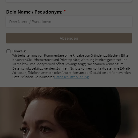
Dein Name / Pseudonym:
*
Nicht
ausfüllen!
Hinweis:
Wir behalten uns vor, Kommentare ohne Angabe von Gründen zu löschen. Bitte
beachten Sie Urheberrecht und Privatsphäre; Werbung ist nicht gestattet. Ihr
Name bzw. Pseudonym wird öffentlich angezeigt; Nachnamen können zum
Datenschutz gekürzt werden. Zu Ihrem Schutz können Kontaktdaten wie E-Mail-
Adressen, Telefonnummern oder Anschriften von der Redaktion entfernt werden.
Details finden Sie in unserer
Datenschutzerklärung
.