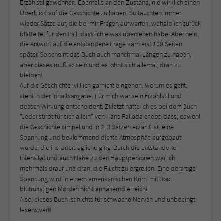
Erzählstil gewöhnen. Ebenfalls an den Zustand, nie wirklich einen
Überblick auf die Geschichte zu haben. So tauchten immer
wieder Sätze auf, die bei mir Fragen aufwarfen, wehalb ich zurück
blätterte, für den Fall, dass ich etwas übersehen habe. Aber nein,
die Antwort auf die entstandene Frage kam erst 100 Seiten
später. So scheint das Buch auch manchmal Längen zu haben,
aber dieses muß so sein und es lohnt sich allemal, dran zu
bleiben!
Auf die Geschichte will ich garnicht eingehen. Worum es geht,
steht in der Inhaltsangabe. Für mich war sein Erzählstil und
dessen Wirkung entscheident. Zuletzt hatte ich es bei dem Buch
"Jeder stirbt für sich allein" von Hans Fallada erlebt, dass, obwohl
die Geschichte simpel und in 2, 3 Sätzen erzählt ist, eine
Spannung und beklemmend dichte Atmosphäe aufgebaut
wurde, die ins Unerträgliche ging. Durch die entstandene
Intensität und auch Nähe zu den Hauptpersonen war ich
mehrmals drauf und dran, die Flucht zu ergreifen. Eine derartige
Spannung wird in einem amerikanischen Krimi mit 3oo
blutrünstigen Morden nicht annähernd erreicht.
Also, dieses Buch ist nichts für schwache Nerven und unbedingt
lesenswert!