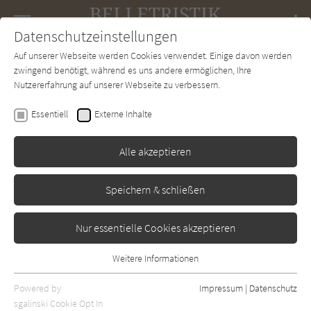
Navigation
Datenschutzeinstellungen
Couch
wechse
Auf unserer Webseite werden Cookies verwendet. Einige davon werden
Forum
Charts
Newsletter
SUCHE
zwingend benötigt, während es uns andere ermöglichen, Ihre
Nutzererfahrung auf unserer Webseite zu verbessern.
Graham Swift
Essentiell
Externe Inhalte
Wärst du doch hier
Alle akzeptieren
dtv
Erschienen: Januar 2012
Bibliogr. Angaben
1
Speichern & schließen
Nur essentielle Cookies akzeptieren
Weitere Informationen
Essentiell
Essentielle Cookies werden für grundlegende Funktionen der
Powered by
Impressum
|
Datenschutz
Webseite benötigt. Dadurch ist gewährleistet, dass die Webseite
sgalinski Cookie Opt In