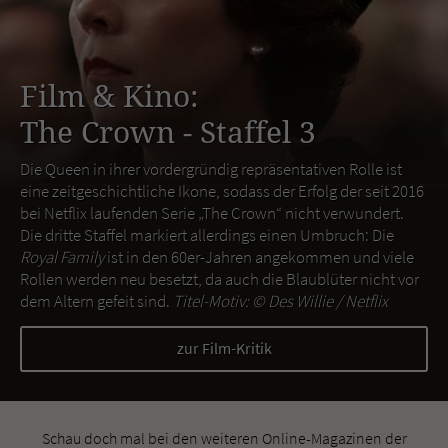
Film & Kino:
The Crown - Staffel 3
Die Queen in ihrer vordergründig repräsentativen Rolle ist
eine zeitgeschichtliche Ikone, sodass der Erfolg der seit 2016
bei Netflix laufenden Serie „The Crown“ nicht verwundert.
Die dritte Staffel markiert allerdings einen Umbruch: Die
Royal Family
ist in den 60er-Jahren angekommen und viele
Rollen werden neu besetzt, da auch die Blaublüter nicht vor
dem Altern gefeit sind.
Titel-Motiv: ©
Des Willie / Netflix
zur Film-Kritik
Schau doch mal bei den weiteren Online-Magazinen der