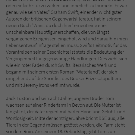
Sicherheitscode des Kontaktformulars zu
oder einfach stur zu wirken und innerlich zu taumeln. Er war
überprüfen.
genau wie sein Vater." Graham Swift, einer der wichtigsten
Autoren der britischen Gegenwartsliteratur, hat in seinem
neuen Buch "Wärst du doch hier" erneut eine eher
unscheinbare Hauptfigur erschaffen, die von längst
vergangenen Ereignissen eingeholt wird und daraufhin ihren
Lebensentwurf infrage stellen muss. Swifts Leitmotiv für das
Vorantreiben seiner Geschichte ist stets die Bedeutung der
Vergangenheit für gegenwärtige Handlungen. Dies zieht sich
wie ein roter Faden durch Swifts literarisches Werk und
begann mit seinem ersten Roman "Waterland", der sich
umgehend auf die Shortlist des Booker Prize katapultierte
und mit Jeremy Irons verfilmt wurde.
Jack Luxton und sein acht Jahre jüngerer Bruder Tom
wachsen auf einer Rinderfarm in Devon auf. Die Mutter ist
längst tot, der Vater regiert mit harter Hand und Gefühl- und
Wortlosigkeit. Mitte der achtziger Jahre bricht BSE aus, alle
Tiere in der Gegend müssen getötet werden, die Farm steht
vor dem Ruin. An seinem 18. Geburtstag geht Tom zum