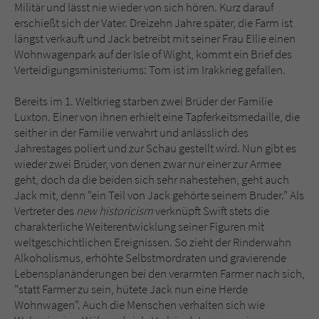
Militär und lässt nie wieder von sich hören. Kurz darauf
erschießt sich der Vater. Dreizehn Jahre später, die Farm ist
längst verkauft und Jack betreibt mit seiner Frau Ellie einen
Wohnwagenpark auf der Isle of Wight, kommt ein Brief des
Verteidigungsministeriums: Tom ist im Irakkrieg gefallen.
Bereits im 1. Weltkrieg starben zwei Brüder der Familie
Luxton. Einer von ihnen erhielt eine Tapferkeitsmedaille, die
seither in der Familie verwahrt und anlässlich des
Jahrestages poliert und zur Schau gestellt wird. Nun gibt es
wieder zwei Brüder, von denen zwar nur einer zur Armee
geht, doch da die beiden sich sehr nahestehen, geht auch
Jack mit, denn "ein Teil von Jack gehörte seinem Bruder." Als
Vertreter des
new historicism
verknüpft Swift stets die
charakterliche Weiterentwicklung seiner Figuren mit
weltgeschichtlichen Ereignissen. So zieht der Rinderwahn
Alkoholismus, erhöhte Selbstmordraten und gravierende
Lebensplanänderungen bei den verarmten Farmer nach sich,
"statt Farmer zu sein, hütete Jack nun eine Herde
Wohnwagen". Auch die Menschen verhalten sich wie