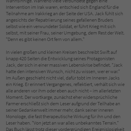
Wahnsinnige. Während viele Verbündete gegen eine
Intervention im Irak waren, entschied sich England für die
Teilnahme am Irakkrieg an der Seite der USA. Jack fühlt sich
angesichts der Repatriierung seines gefallenen Bruders
selbst wie ein verwundeter Soldat, er führt Krieg mit sich
selbst, mit seiner Frau, seiner Umgebung, dem Rest der Welt.
"Denn es gibt keinen Ort fern von allem."
In vielen großen und kleinen Kreisen beschreibt Swift auf
knapp 420 Seiten die Entwicklung seines Protagonisten
Jack, der sich in einer massiven Lebenskrise befindet. "Jack
hatte den intensiven Wunsch, nicht zu wissen, wer er war."
Im Außen geschieht nicht viel, dafür tobt im Inneren Jacks
ein Krieg. Er erinnert Vergangenes, reflektiert, verhält sich wie
alle anderen vor ihm oder eben auch nicht – im allerletzten
Moment. Der wortkarge, zunächst eher widersprüchliche
Farmer erschließt sich dem Leser aufgrund der Teilhabe an
seiner Gedankenwelt immer mehr, dank seiner inneren
Monologe, die fast therapeutische Wirkung für ihn und den
Leser haben. "Von jetzt an war alles unbekanntes Terrain."
Das Buch lässt trotz dieser vordergründigen Ereignislosigkeit