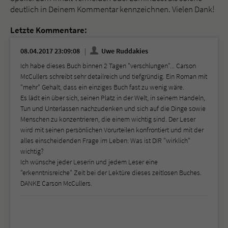
deutlich in Deinem Kommentar kennzeichnen. Vielen Dank!
Letzte Kommentare:
08.04.2017 23:09:08
Uwe Ruddakies
Ich habe dieses Buch binnen 2 Tagen "verschlungen"... Carson
McCullers schreibt sehr detailreich und tiefgründig. Ein Roman mit
"mehr" Gehalt, dass ein einziges Buch fast zu wenig wäre.
Es lädt ein über sich, seinen Platz in der Welt, in seinem Handeln,
Tun und Unterlassen nachzudenken und sich auf die Dinge sowie
Menschen zu konzentrieren, die einem wichtig sind. Der Leser
wird mit seinen persönlichen Vorurteilen konfrontiert und mit der
alles einscheidenden Frage im Leben: Was ist DIR "wirklich"
wichtig?
Ich wünsche jeder Leserin und jedem Leser eine
"erkenntnisreiche" Zeit bei der Lektüre dieses zeitlosen Buches.
DANKE Carson McCullers.