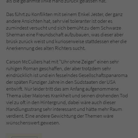
als die gelähmte linke Hand zurück gelassen hat.
Das führt zu Konflikten mit seinem Enkel Jester, der ganz
andere Ansichten hat, sehr viel toleranter ist oder es
zumindest versucht und sich bemüht zu dem Schwarze
Sherman eine Freundschaft aufzubauen, was dieser aber
brüsk zurück weist und kurioserweise stattdessen eher die
Anerkennung des alten Richters sucht.
Carson McCullers hat mit "Uhr ohne Zeiger" einen sehr
ruhigen Roman geschaffen, der aber trotzdem sehr
eindrücklich ist und ein fesselndes Gesellschaftspanaroma
der späten Fünziger Jahre in den Südstaaten der USA
entwirft. Nur leider tritt das am Anfang aufgenommene
Thema über Malones Krankheit und seinen drohenden Tod
viel zu oft in den Hintergrund, dabei wäre auch dieser
Handlungsstrang sehr interessant und hätte mehr Raum
verdient. Eine andere Gewichtung der Themen wäre
wünschenswert gewesen.