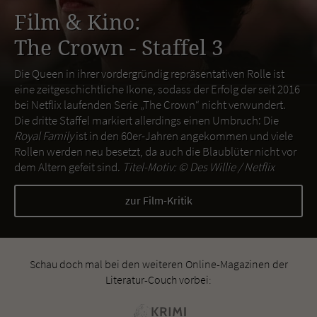
Film & Kino:
The Crown - Staffel 3
Die Queen in ihrer vordergründig repräsentativen Rolle ist
eine zeitgeschichtliche Ikone, sodass der Erfolg der seit 2016
bei Netflix laufenden Serie „The Crown“ nicht verwundert.
Die dritte Staffel markiert allerdings einen Umbruch: Die
Royal Family
ist in den 60er-Jahren angekommen und viele
Rollen werden neu besetzt, da auch die Blaublüter nicht vor
dem Altern gefeit sind.
Titel-Motiv: ©
Des Willie / Netflix
zur Film-Kritik
Schau doch mal bei den weiteren Online-Magazinen der
Literatur-Couch vorbei: