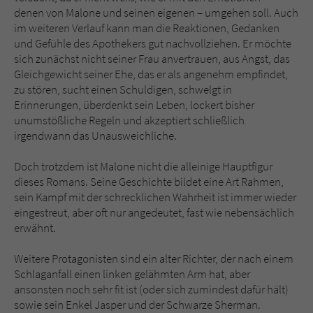
denen von Malone und seinen eigenen – umgehen soll. Auch
im weiteren Verlauf kann man die Reaktionen, Gedanken
und Gefühle des Apothekers gut nachvollziehen. Er möchte
sich zunächst nicht seiner Frau anvertrauen, aus Angst, das
Gleichgewicht seiner Ehe, das er als angenehm empfindet,
zu stören, sucht einen Schuldigen, schwelgt in
Erinnerungen, überdenkt sein Leben, lockert bisher
unumstößliche Regeln und akzeptiert schließlich
irgendwann das Unausweichliche.
Doch trotzdem ist Malone nicht die alleinige Hauptfigur
dieses Romans. Seine Geschichte bildet eine Art Rahmen,
sein Kampf mit der schrecklichen Wahrheit ist immer wieder
eingestreut, aber oft nur angedeutet, fast wie nebensächlich
erwähnt.
Weitere Protagonisten sind ein alter Richter, der nach einem
Schlaganfall einen linken gelähmten Arm hat, aber
ansonsten noch sehr fit ist (oder sich zumindest dafür hält)
sowie sein Enkel Jasper und der Schwarze Sherman.