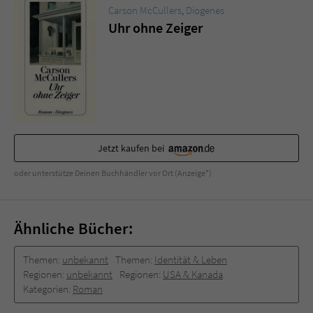
Carson McCullers
,
Diogenes
Uhr ohne Zeiger
Jetzt kaufen bei
oder unterstütze Deinen Buchhändler vor Ort (Anzeige*)
Ähnliche Bücher:
Themen:
unbekannt
Themen:
Identität & Leben
Regionen:
unbekannt
Regionen:
USA & Kanada
Kategorien:
Roman