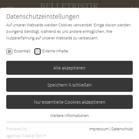
Navigation
Datenschutzeinstellungen
Couch
wechse
Auf unserer Webseite werden Cookies verwendet. Einige davon werden
Forum
Charts
Newsletter
SUCHE
zwingend benötigt, während es uns andere ermöglichen, Ihre
Nutzererfahrung auf unserer Webseite zu verbessern.
Carson McCullers
Essentiell
Externe Inhalte
Uhr ohne Zeiger
Alle akzeptieren
Diogenes
Erschienen: Januar 1962
Bibliogr. Angaben
1
Speichern & schließen
Nur essentielle Cookies akzeptieren
Weitere Informationen
Essentiell
Essentielle Cookies werden für grundlegende Funktionen der
Powered by
Impressum
|
Datenschutz
Webseite benötigt. Dadurch ist gewährleistet, dass die Webseite
sgalinski Cookie Opt In