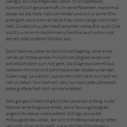
Georgia, ein unaufregendes Leben. Er ist Apotheker,
Sicherheitscode des Kontaktformulars zu
kümmert sich gewissenhaft um seine Patienten, manchmal
überprüfen.
besser als die Ärzte, hat zwei Kinder und sich in seiner Ehe
arrangiert, auch wenn er seine Frau schon lange nicht mehr
liebt. Zusätzlich zu den Medikamenten verkauft er auch Cola
und Eis und im Hinterzimmer schenkt er auch schon mal
den ein oder anderen Whiskey aus.
Doch Malones Leben ändert sich schlagartig, als er eines
Jahres an fortdauernder Frühjahrsmüdigkeit leidet und
schließlich doch zum Arzt geht. Die Diagnose kommt aus
heiterem Himmel und zieht Malone den Boden unter den
Füßen weg: Leukämie! Laut seinem Arzt hat er nur noch ein
Jahr zu leben. Nur noch ein Jahr, nur noch jede Jahreszeit,
jedes größere Fest noch einmal erleben!
Sehr gut geschildert ist gleich die Szene am Anfang, in der
Malone seine Diagnose erhält, seine Fassungslosigkeit
angesichts dieses unerwarteten Schlags sowie die
Hilflosigkeit des Arztes, der sich in Professionaliät zu retten
versucht, da er nicht weiß, wie er mit den Emotionen –