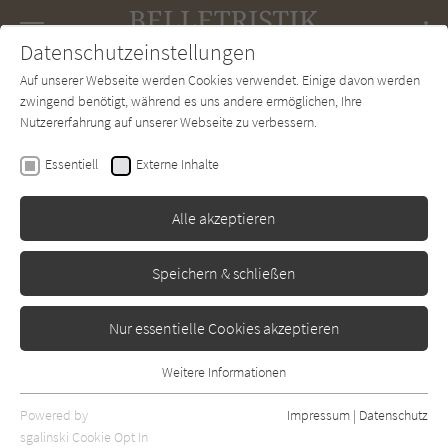
Navigation
Datenschutzeinstellungen
Couch
wechse
Auf unserer Webseite werden Cookies verwendet. Einige davon werden
Forum
Charts
Newsletter
SUCHE
zwingend benötigt, während es uns andere ermöglichen, Ihre
Nutzererfahrung auf unserer Webseite zu verbessern.
Walter Kappacher
Essentiell
Externe Inhalte
Rosina
Alle akzeptieren
Klett-Cotta
Erschienen: Januar 1978
Bibliogr. Angaben
0
Speichern & schließen
Nur essentielle Cookies akzeptieren
Weitere Informationen
Essentiell
Essentielle Cookies werden für grundlegende Funktionen der
Powered by
Impressum
|
Datenschutz
Webseite benötigt. Dadurch ist gewährleistet, dass die Webseite
sgalinski Cookie Opt In