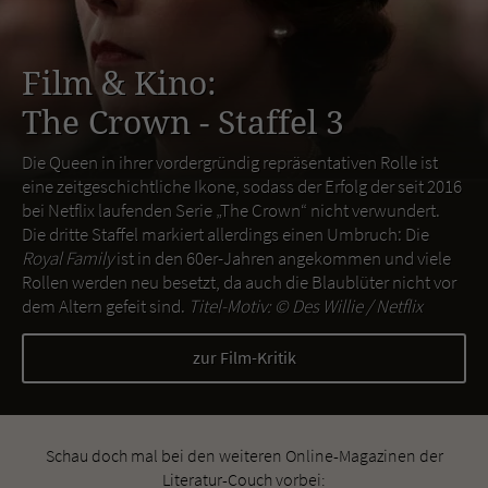
Film & Kino:
The Crown - Staffel 3
Die Queen in ihrer vordergründig repräsentativen Rolle ist
eine zeitgeschichtliche Ikone, sodass der Erfolg der seit 2016
bei Netflix laufenden Serie „The Crown“ nicht verwundert.
Die dritte Staffel markiert allerdings einen Umbruch: Die
Royal Family
ist in den 60er-Jahren angekommen und viele
Rollen werden neu besetzt, da auch die Blaublüter nicht vor
dem Altern gefeit sind.
Titel-Motiv: ©
Des Willie / Netflix
zur Film-Kritik
Schau doch mal bei den weiteren Online-Magazinen der
Literatur-Couch vorbei: