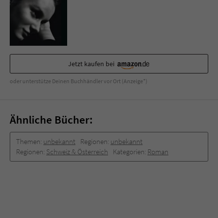
Sicherheitscode des Kontaktformulars zu
überprüfen.
Jetzt kaufen bei
oder unterstütze Deinen Buchhändler vor Ort (Anzeige*)
Ähnliche Bücher:
Themen:
unbekannt
Regionen:
unbekannt
Regionen:
Schweiz & Österreich
Kategorien:
Roman