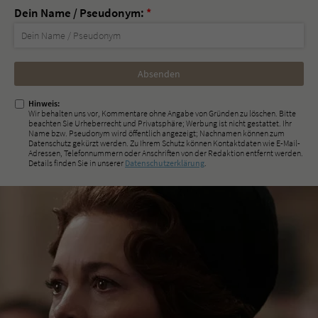
Dein Name / Pseudonym:
*
Nicht
ausfüllen!
Hinweis:
Wir behalten uns vor, Kommentare ohne Angabe von Gründen zu löschen. Bitte
beachten Sie Urheberrecht und Privatsphäre; Werbung ist nicht gestattet. Ihr
Name bzw. Pseudonym wird öffentlich angezeigt; Nachnamen können zum
Datenschutz gekürzt werden. Zu Ihrem Schutz können Kontaktdaten wie E-Mail-
Adressen, Telefonnummern oder Anschriften von der Redaktion entfernt werden.
Details finden Sie in unserer
Datenschutzerklärung
.