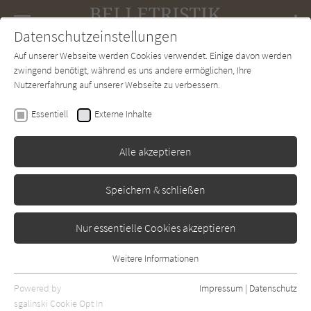
Navigation
Datenschutzeinstellungen
Couch
wechse
Auf unserer Webseite werden Cookies verwendet. Einige davon werden
Forum
Charts
Newsletter
SUCHE
zwingend benötigt, während es uns andere ermöglichen, Ihre
Nutzererfahrung auf unserer Webseite zu verbessern.
Patrick Modiano
Essentiell
Externe Inhalte
Die kleine Bijou
Alle akzeptieren
Hanser
Erschienen: Januar 2003
Bibliogr. Angaben
0
Speichern & schließen
Nur essentielle Cookies akzeptieren
Weitere Informationen
Essentiell
Essentielle Cookies werden für grundlegende Funktionen der
Powered by
Impressum
|
Datenschutz
Webseite benötigt. Dadurch ist gewährleistet, dass die Webseite
sgalinski Cookie Opt In