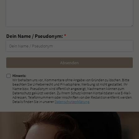
Dein Name / Pseudonym:
*
Nicht
ausfüllen!
Hinweis:
Wir behalten uns vor, Kommentare ohne Angabe von Gründen zu löschen. Bitte
beachten Sie Urheberrecht und Privatsphäre; Werbung ist nicht gestattet. Ihr
Name bzw. Pseudonym wird öffentlich angezeigt; Nachnamen können zum
Datenschutz gekürzt werden. Zu Ihrem Schutz können Kontaktdaten wie E-Mail-
Adressen, Telefonnummern oder Anschriften von der Redaktion entfernt werden.
Details finden Sie in unserer
Datenschutzerklärung
.