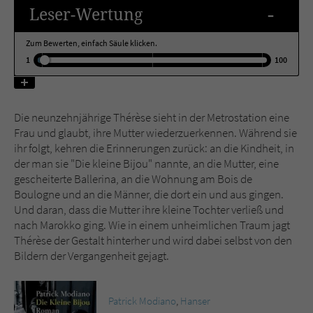
-
Leser
-Wertung
Name
tx_pwcomments_ahash
Zum Bewerten, einfach Säule klicken.
1
100
Anbieter
Literatur-Couch Medien GmbH & Co. KG
Laufzeit
1 Jahr
Die neunzehnjährige Thérèse sieht in der Metrostation eine
Zweck
Cookie für Kommentare einzelner Buchtitel
Frau und glaubt, ihre Mutter wiederzuerkennen. Während sie
ihr folgt, kehren die Erinnerungen zurück: an die Kindheit, in
der man sie "Die kleine Bijou" nannte, an die Mutter, eine
Name
fe_typo_user
gescheiterte Ballerina, an die Wohnung am Bois de
Boulogne und an die Männer, die dort ein und aus gingen.
Anbieter
Literatur-Couch Medien GmbH & Co. KG
Und daran, dass die Mutter ihre kleine Tochter verließ und
nach Marokko ging. Wie in einem unheimlichen Traum jagt
Laufzeit
Session
Thérèse der Gestalt hinterher und wird dabei selbst von den
Bildern der Vergangenheit gejagt.
Dieses Cookie gewährleistet die
Kommunikation der Webseite mit dem
Patrick Modiano
,
Hanser
Zweck
Benutzer. Es wird benötigt um z. B. den