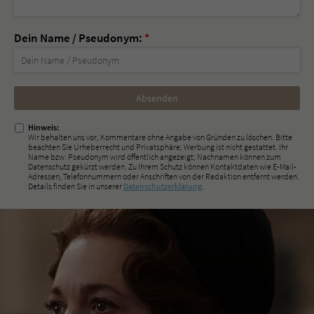
Dein Name / Pseudonym:
*
Nicht
ausfüllen!
Hinweis:
Wir behalten uns vor, Kommentare ohne Angabe von Gründen zu löschen. Bitte
beachten Sie Urheberrecht und Privatsphäre; Werbung ist nicht gestattet. Ihr
Name bzw. Pseudonym wird öffentlich angezeigt; Nachnamen können zum
Datenschutz gekürzt werden. Zu Ihrem Schutz können Kontaktdaten wie E-Mail-
Adressen, Telefonnummern oder Anschriften von der Redaktion entfernt werden.
Details finden Sie in unserer
Datenschutzerklärung
.