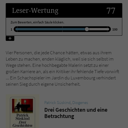
77
Leser
-Wertung
Name
tx_pwcomments_ahash
Zum Bewerten, einfach Säule klicken.
Anbieter
Literatur-Couch Medien GmbH & Co. KG
1
100
Laufzeit
1 Jahr
Vier Personen, die jede Chance hätten, etwas aus ihrem
Zweck
Cookie für Kommentare einzelner Buchtitel
Leben zu machen, enden kläglich, weil sie sich selbst im
Wege stehen. Eine hochbegabte Malerin setzt zu einer
großen Karriere an, als ein Kritiker ihr fehlende Tiefe vorwirft
Name
fe_typo_user
... Ein Schachspieler im Jardin du Luxembourg verhindert
seinen Sieg durch eigene Unsicherheit.
Anbieter
Literatur-Couch Medien GmbH & Co. KG
Laufzeit
Session
Patrick Süskind
,
Diogenes
Drei Geschichten und eine
Dieses Cookie gewährleistet die
Betrachtung
Kommunikation der Webseite mit dem
Zweck
Benutzer. Es wird benötigt um z. B. den