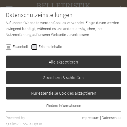
Navigation
Datenschutzeinstellungen
Couch
wechse
Auf unserer Webseite werden Cookies verwendet. Einige davon werden
Forum
Charts
Newsletter
SUCHE
zwingend benötigt, während es uns andere ermöglichen, Ihre
Nutzererfahrung auf unserer Webseite zu verbessern.
Patrick Süskind
Essentiell
Externe Inhalte
Drei Geschichten und eine
Betrachtung
Alle akzeptieren
Diogenes
Erschienen: Januar 1995
Bibliogr. Angaben
0
Speichern & schließen
Nur essentielle Cookies akzeptieren
Weitere Informationen
Essentiell
Essentielle Cookies werden für grundlegende Funktionen der
Powered by
Impressum
|
Datenschutz
Webseite benötigt. Dadurch ist gewährleistet, dass die Webseite
sgalinski Cookie Opt In