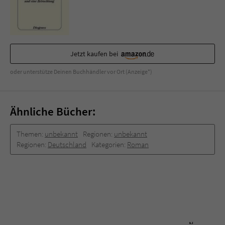
Sicherheitscode des Kontaktformulars zu
überprüfen.
Jetzt kaufen bei
oder unterstütze Deinen Buchhändler vor Ort (Anzeige*)
Ähnliche Bücher:
Themen:
unbekannt
Regionen:
unbekannt
Regionen:
Deutschland
Kategorien:
Roman