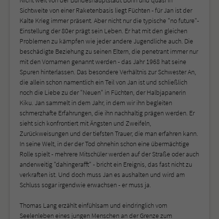
Sichtweite von einer Raketenbasis liegt Füchten - für Jan ist der
Kalte Krieg immer präsent. Aber nicht nur die typische "no future"-
Einstellung der 80er prägt sein Leben. Er hat mit den gleichen
Problemen zu kämpfen wie jeder andere Jugendliche auch. Die
beschädigte Beziehung zu seinen Eltern, die penetrant immer nur
mit den Vornamen genannt werden - das Jahr 1968 hat seine
Spuren hinterlassen. Das besondere Verhältnis zur Schwester An,
die allein schon namentlich ein Teil von Jan ist und schließlich
noch die Liebe zu der "Neuen" in Füchten, der Halbjapanerin
Kiku. Jan sammelt in dem Jahr, in dem wir ihn begleiten
schmerzhafte Erfahrungen, die ihn nachhaltig prägen werden. Er
sieht sich konfrontiert mit Ängsten und Zweifeln,
Zurückweisungen und der tiefsten Trauer, die man erfahren kann.
In seine Welt, in der der Tod ohnehin schon eine übermächtige
Rolle spielt - mehrere Mitschüler werden auf der Straße oder auch
anderweitig "dahingerafft" - bricht ein Ereignis, das fast nicht zu
verkraften ist. Und doch muss Jan es aushalten und wird am
Schluss sogar irgendwie erwachsen - er muss ja.
Thomas Lang erzählt einfühlsam und eindringlich vom
Seelenleben eines jungen Menschen an der Grenze zum