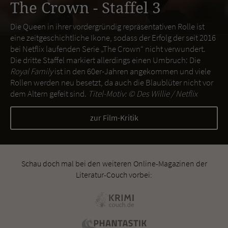
The Crown - Staffel 3
Die Queen in ihrer vordergründig repräsentativen Rolle ist
eine zeitgeschichtliche Ikone, sodass der Erfolg der seit 2016
bei Netflix laufenden Serie „The Crown“ nicht verwundert.
Die dritte Staffel markiert allerdings einen Umbruch: Die
Royal Family
ist in den 60er-Jahren angekommen und viele
Rollen werden neu besetzt, da auch die Blaublüter nicht vor
dem Altern gefeit sind.
Titel-Motiv: ©
Des Willie / Netflix
zur Film-Kritik
Schau doch mal bei den weiteren Online-Magazinen der
Literatur-Couch vorbei: