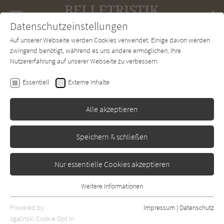
Navigation
Datenschutzeinstellungen
Couch
wechse
Auf unserer Webseite werden Cookies verwendet. Einige davon werden
Forum
Charts
Newsletter
SUCHE
zwingend benötigt, während es uns andere ermöglichen, Ihre
Nutzererfahrung auf unserer Webseite zu verbessern.
Thomas Lang
Essentiell
Externe Inhalte
Bodenlos oder Ein gelbes
Mädchen läuft rückwärts
Alle akzeptieren
Beck
Erschienen: Januar 2010
Bibliogr. Angaben
1
Speichern & schließen
Nur essentielle Cookies akzeptieren
Weitere Informationen
Essentiell
Essentielle Cookies werden für grundlegende Funktionen der
Powered by
Impressum
|
Datenschutz
Webseite benötigt. Dadurch ist gewährleistet, dass die Webseite
sgalinski Cookie Opt In