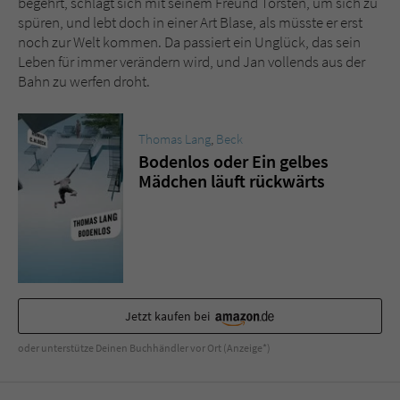
begehrt, schlägt sich mit seinem Freund Torsten, um sich zu
Sicherheitscode des Kontaktformulars zu
spüren, und lebt doch in einer Art Blase, als müsste er erst
überprüfen.
noch zur Welt kommen. Da passiert ein Unglück, das sein
Leben für immer verändern wird, und Jan vollends aus der
Bahn zu werfen droht.
Thomas Lang
,
Beck
Bodenlos oder Ein gelbes
Mädchen läuft rückwärts
Jetzt kaufen bei
oder unterstütze Deinen Buchhändler vor Ort (Anzeige*)