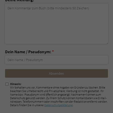
Dein Name / Pseudonym:
*
Nicht
ausfüllen!
Hinweis:
Wir behalten uns vor, Kommentare ohne Angabe von Gründen zu löschen. Bitte
beachten Sie Urheberrecht und Privatsphäre; Werbung ist nicht gestattet. Ihr
Name bzw. Pseudonym wird öffentlich angezeigt; Nachnamen können zum
Datenschutz gekürzt werden. Zu Ihrem Schutz können Kontaktdaten wie E-Mail-
Adressen, Telefonnummern oder Anschriften von der Redaktion entfernt werden.
Details finden Sie in unserer
Datenschutzerklärung
.