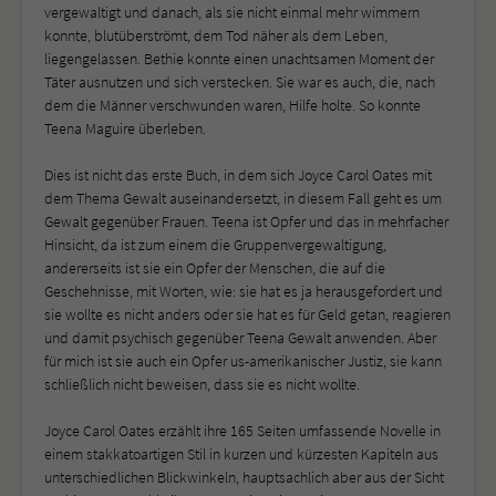
vergewaltigt und danach, als sie nicht einmal mehr wimmern
konnte, blutüberströmt, dem Tod näher als dem Leben,
liegengelassen. Bethie konnte einen unachtsamen Moment der
Täter ausnutzen und sich verstecken. Sie war es auch, die, nach
dem die Männer verschwunden waren, Hilfe holte. So konnte
Teena Maguire überleben.
Dies ist nicht das erste Buch, in dem sich Joyce Carol Oates mit
dem Thema Gewalt auseinandersetzt, in diesem Fall geht es um
Gewalt gegenüber Frauen. Teena ist Opfer und das in mehrfacher
Hinsicht, da ist zum einem die Gruppenvergewaltigung,
andererseits ist sie ein Opfer der Menschen, die auf die
Geschehnisse, mit Worten, wie: sie hat es ja herausgefordert und
sie wollte es nicht anders oder sie hat es für Geld getan, reagieren
und damit psychisch gegenüber Teena Gewalt anwenden. Aber
für mich ist sie auch ein Opfer us-amerikanischer Justiz, sie kann
schließlich nicht beweisen, dass sie es nicht wollte.
Joyce Carol Oates erzählt ihre 165 Seiten umfassende Novelle in
einem stakkatoartigen Stil in kurzen und kürzesten Kapiteln aus
unterschiedlichen Blickwinkeln, hauptsachlich aber aus der Sicht