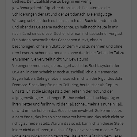
Bethies. Der Erzählstil war zu Beginn ein wenig
gewöhnungsbedürftig. Aber dann las ich fast atemlos die
Schilderungen der Tat und der Zeit danach. Die endgültige
Wirkung setzte jedoch erst ein, als ich das Buch beendet hatte
und über das Gelesene nachdachte. Es hallt noch heute in mir
nach. Es ist eines dieser Bücher, die man nicht so schnell vergisst.
Die Autorin beschreibt das Geschehen direkt, ohne zu
beschönigen, ohne ein Blatt vor dem Mund zu nehmen und ohne
den Leser zu schonen, aber auch ohne das letzte Detail der Tat zu
erwähnen. Sie verurteilt nicht nur Gewalt und
Voreingenommenheit, sie prangert auch das Rechtssystem der
USA an, in dem scheinbar noch ausschließlich die Männer das
Sagen haben. Sehr gerieben habe ich mich an der Figur des John
Dromoor. Einst kämpfte er im Golfkrieg, heute ist er als Cop im
Einsatz. Er ist die Lichtgestalt, der Helfer in der Not und der
allgegenwärtige Heilsbringer. Bethie verliebt sich schlagartig in
ihren Retter und für ihn wird der Fall schnell mehr als nur ein Fall,
er wird immer tiefer in das Geschehen involviert. So kommt es zu
einem Ende, das ich so nicht erwartet hätte und das mich nicht so
richtig zufrieden stellt. Warum das so ist, kann ich an dieser Stelle
leider nicht ausführen, da ich auf Spoiler verzichten möchte. Der
von einem Widerspruch geprägte Titel erschließt sich dem Leser