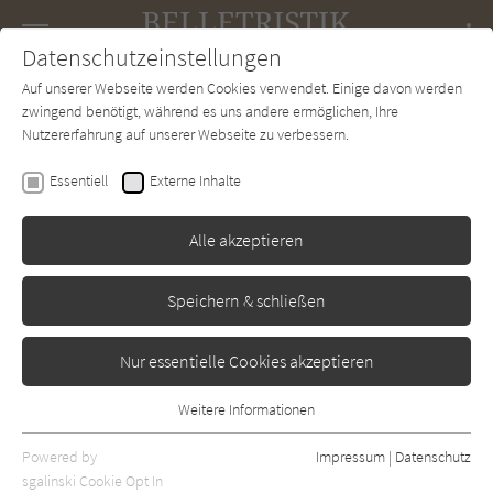
Navigation
Datenschutzeinstellungen
Couch
wechse
Auf unserer Webseite werden Cookies verwendet. Einige davon werden
Forum
Charts
Newsletter
SUCHE
zwingend benötigt, während es uns andere ermöglichen, Ihre
Nutzererfahrung auf unserer Webseite zu verbessern.
Joyce Carol Oates
Essentiell
Externe Inhalte
Vergewaltigt
Alle akzeptieren
Fischer
Erschienen: Januar 2012
Bibliogr. Angaben
2
Speichern & schließen
Nur essentielle Cookies akzeptieren
Weitere Informationen
Essentiell
Essentielle Cookies werden für grundlegende Funktionen der
Powered by
Impressum
|
Datenschutz
Webseite benötigt. Dadurch ist gewährleistet, dass die Webseite
sgalinski Cookie Opt In