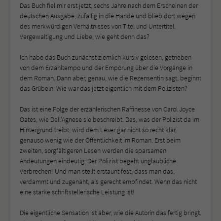
Das Buch fiel mir erst jetzt, sechs Jahre nach dem Erscheinen der
deutschen Ausgabe, zufällig in die Hände und blieb dort wegen
des merkwürdigen Verhältnisses von Titel und Untertitel.
Vergewaltigung und Liebe, wie geht denn das?
Ich habe das Buch zunächst ziemlich kursiv gelesen, getrieben
von dem Erzähltempo und der Empörung über die Vorgänge in
dem Roman. Dann aber, genau, wie die Rezensentin sagt, beginnt
das Grübeln. Wie war das jetzt eigentlich mit dem Polizisten?
Das ist eine Folge der erzählerischen Raffinesse von Carol Joyce
Oates, wie Dell'Agnese sie beschreibt. Das, was der Polizist da im
Hintergrund treibt, wird dem Leser gar nicht so recht klar,
genauso wenig wie der Öffentlichkeit im Roman. Erst beim
zweiten, sorgfältigeren Lesen werden die sparsamen
Andeutungen eindeutig: Der Polizist begeht unglaubliche
Verbrechen! Und man stellt erstaunt fest, dass man das,
verdammt und zugenäht, als gerecht empfindet. Wenn das nicht
eine starke schriftstellerische Leistung ist!
Die eigentliche Sensation ist aber, wie die Autorin das fertig bringt.