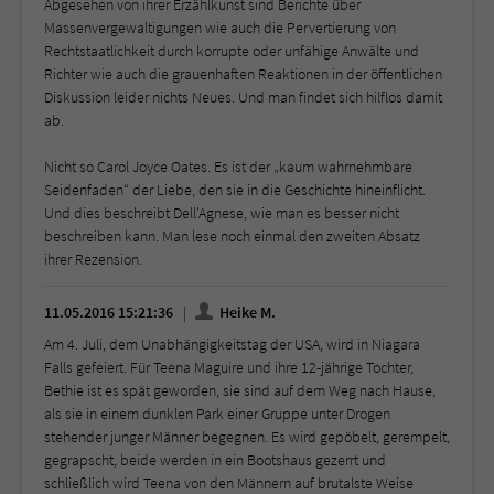
Abgesehen von ihrer Erzählkunst sind Berichte über
Massenvergewaltigungen wie auch die Pervertierung von
Rechtstaatlichkeit durch korrupte oder unfähige Anwälte und
Richter wie auch die grauenhaften Reaktionen in der öffentlichen
Diskussion leider nichts Neues. Und man findet sich hilflos damit
ab.
Nicht so Carol Joyce Oates. Es ist der „kaum wahrnehmbare
Seidenfaden“ der Liebe, den sie in die Geschichte hineinflicht.
Und dies beschreibt Dell'Agnese, wie man es besser nicht
beschreiben kann. Man lese noch einmal den zweiten Absatz
ihrer Rezension.
11.05.2016 15:21:36
Heike M.
Am 4. Juli, dem Unabhängigkeitstag der USA, wird in Niagara
Falls gefeiert. Für Teena Maguire und ihre 12-jährige Tochter,
Bethie ist es spät geworden, sie sind auf dem Weg nach Hause,
als sie in einem dunklen Park einer Gruppe unter Drogen
stehender junger Männer begegnen. Es wird gepöbelt, gerempelt,
gegrapscht, beide werden in ein Bootshaus gezerrt und
schließlich wird Teena von den Männern auf brutalste Weise