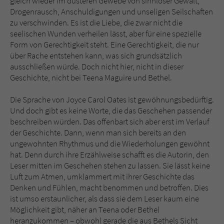
gleich wieder im düsteren Gewebe von sinnloser Gewalt,
Drogenrausch, Anschuldigungen und unseligen Seilschaften
zu verschwinden. Es ist die Liebe, die zwar nicht die
seelischen Wunden verheilen lässt, aber für eine spezielle
Form von Gerechtigkeit steht. Eine Gerechtigkeit, die nur
über Rache entstehen kann, was sich grundsätzlich
ausschließen würde. Doch nicht hier, nicht in dieser
Geschichte, nicht bei Teena Maguire und Bethel.
Die Sprache von Joyce Carol Oates ist gewöhnungsbedürftig.
Und doch gibt es keine Worte, die das Geschehen passender
beschreiben würden. Das offenbart sich aber erst im Verlauf
der Geschichte. Dann, wenn man sich bereits an den
ungewohnten Rhythmus und die Wiederholungen gewöhnt
hat. Denn durch ihre Erzählweise schafft es die Autorin, den
Leser mitten im Geschehen stehen zu lassen. Sie lässt keine
Luft zum Atmen, umklammert mit ihrer Geschichte das
Denken und Fühlen, macht benommen und betroffen. Dies
ist umso erstaunlicher, als dass sie dem Leser kaum eine
Möglichkeit gibt, näher an Teena oder Bethel
heranzukommen – obwohl gerade die aus Bethels Sicht