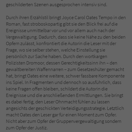
geschilderten Szenen ausgesprochen intensiv sind.
Durch ihren Erzählstil bringt Joyce Carol Oates Tempo in den
Roman, fast stroboskopartig gibt sie den Blick frei auf die
Ereignisse unmittelbar vor und vor allem auch nach der
Vergewaltigung. Dadurch, dass sie keine Nähe zu den beiden
Opfern zulässt, konfrontiert die Autorin die Leser mit der
Frage, wo sie selber stehen, welche Einstellung sie
persönlich zur Sache haben. Durch den wortkargen
Polizisten Dromoor, dessen Gerechtigkeitssinn ihn – den
gewaltbereiten Waffennarren – zum Gesetzeshüter gemacht
hat, bringt Oates eine weitere, schwer fassbare Komponente
ins Spiel. In Fragmenten und dennoch so ausführlich, dass
keine Fragen offen bleiben, schildert die Autorin die
Ereignisse und die anschließenden Ermittlungen. Sie bringt
es dabei fertig, den Leser Ohnmacht fühlen zu lassen
angesichts der geschickten Verteidigungsstrategie. Letztlich
macht Oates den Leser gar für einen Moment zum Opfer.
Nicht aber zum Opfer der Gruppenvergewaltigung sondern
zum Opfer der Justiz.