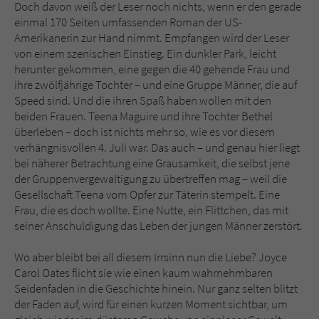
Sicherheitscode des Kontaktformulars zu
Doch davon weiß der Leser noch nichts, wenn er den gerade
überprüfen.
einmal 170 Seiten umfassenden Roman der US-
Amerikanerin zur Hand nimmt. Empfangen wird der Leser
von einem szenischen Einstieg. Ein dunkler Park, leicht
herunter gekommen, eine gegen die 40 gehende Frau und
ihre zwölfjährige Tochter – und eine Gruppe Männer, die auf
Speed sind. Und die ihren Spaß haben wollen mit den
beiden Frauen. Teena Maguire und ihre Tochter Bethel
überleben – doch ist nichts mehr so, wie es vor diesem
verhängnisvollen 4. Juli war. Das auch – und genau hier liegt
bei näherer Betrachtung eine Grausamkeit, die selbst jene
der Gruppenvergewaltigung zu übertreffen mag – weil die
Gesellschaft Teena vom Opfer zur Täterin stempelt. Eine
Frau, die es doch wollte. Eine Nutte, ein Flittchen, das mit
seiner Anschuldigung das Leben der jungen Männer zerstört.
Wo aber bleibt bei all diesem Irrsinn nun die Liebe? Joyce
Carol Oates flicht sie wie einen kaum wahrnehmbaren
Seidenfaden in die Geschichte hinein. Nur ganz selten blitzt
der Faden auf, wird für einen kurzen Moment sichtbar, um