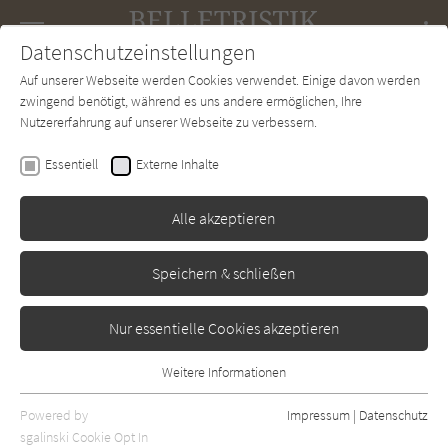
Navigation
Datenschutzeinstellungen
Couch
wechse
Auf unserer Webseite werden Cookies verwendet. Einige davon werden
Forum
Charts
Newsletter
SUCHE
zwingend benötigt, während es uns andere ermöglichen, Ihre
Nutzererfahrung auf unserer Webseite zu verbessern.
Jochen Schimmang
Essentiell
Externe Inhalte
Der schöne Vogel Phönix
Alle akzeptieren
Suhrkamp
Erschienen: Januar 1979
Bibliogr. Angaben
0
Speichern & schließen
Nur essentielle Cookies akzeptieren
Weitere Informationen
Essentiell
Essentielle Cookies werden für grundlegende Funktionen der
Powered by
Impressum
|
Datenschutz
Webseite benötigt. Dadurch ist gewährleistet, dass die Webseite
sgalinski Cookie Opt In