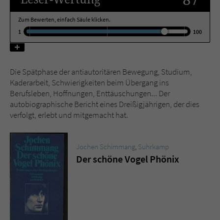
Zum Bewerten, einfach Säule klicken.
Name
tx_pwcomments_ahash
1
100
Anbieter
Literatur-Couch Medien GmbH & Co. KG
Laufzeit
1 Jahr
Die Spätphase der antiautoritären Bewegung, Studium,
Kaderarbeit, Schwierigkeiten beim Übergang ins
Zweck
Cookie für Kommentare einzelner Buchtitel
Berufsleben, Hoffnungen, Enttäuschungen... Der
autobiographische Bericht eines Dreißigjährigen, der dies
verfolgt, erlebt und mitgemacht hat.
Name
fe_typo_user
Anbieter
Literatur-Couch Medien GmbH & Co. KG
Jochen Schimmang
,
Suhrkamp
Der schöne Vogel Phönix
Laufzeit
Session
Dieses Cookie gewährleistet die
Kommunikation der Webseite mit dem
Zweck
Benutzer. Es wird benötigt um z. B. den