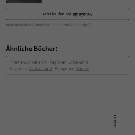
Sicherheitscode des Kontaktformulars zu
überprüfen.
Jetzt kaufen bei
oder unterstütze Deinen Buchhändler vor Ort (Anzeige*)
Ähnliche Bücher:
Themen:
unbekannt
Regionen:
unbekannt
Regionen:
Deutschland
Kategorien:
Roman