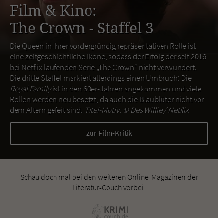
Film & Kino:
The Crown - Staffel 3
Die Queen in ihrer vordergründig repräsentativen Rolle ist
eine zeitgeschichtliche Ikone, sodass der Erfolg der seit 2016
bei Netflix laufenden Serie „The Crown“ nicht verwundert.
Die dritte Staffel markiert allerdings einen Umbruch: Die
Royal Family
ist in den 60er-Jahren angekommen und viele
Rollen werden neu besetzt, da auch die Blaublüter nicht vor
dem Altern gefeit sind.
Titel-Motiv: ©
Des Willie / Netflix
zur Film-Kritik
Schau doch mal bei den weiteren Online-Magazinen der
Literatur-Couch vorbei: