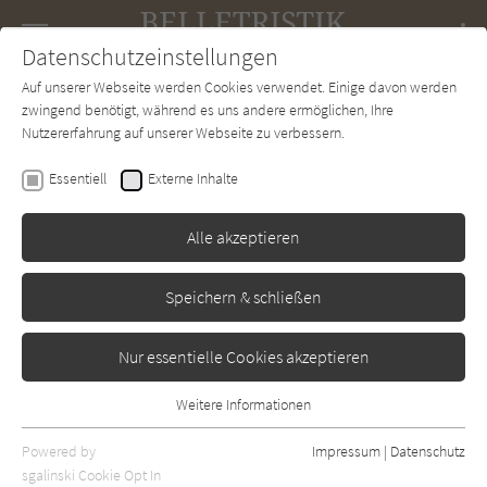
Navigation
Datenschutzeinstellungen
Couch
wechse
Auf unserer Webseite werden Cookies verwendet. Einige davon werden
Forum
Charts
Newsletter
SUCHE
zwingend benötigt, während es uns andere ermöglichen, Ihre
Nutzererfahrung auf unserer Webseite zu verbessern.
Hallgrímur Helgason
Essentiell
Externe Inhalte
Eine Frau bei 1000°
Alle akzeptieren
Tropen
Erschienen: Januar 2011
Bibliogr. Angaben
2
Speichern & schließen
Nur essentielle Cookies akzeptieren
Weitere Informationen
Essentiell
Essentielle Cookies werden für grundlegende Funktionen der
Powered by
Impressum
|
Datenschutz
Webseite benötigt. Dadurch ist gewährleistet, dass die Webseite
sgalinski Cookie Opt In