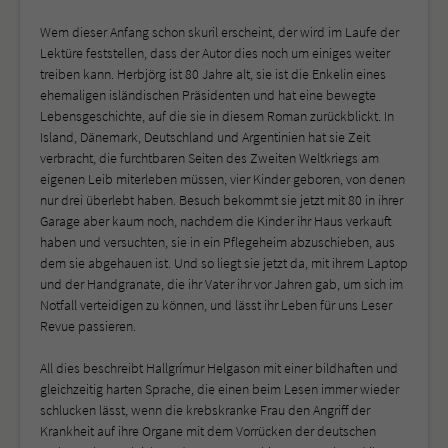
Wem dieser Anfang schon skuril erscheint, der wird im Laufe der
Lektüre feststellen, dass der Autor dies noch um einiges weiter
treiben kann. Herbjörg ist 80 Jahre alt, sie ist die Enkelin eines
ehemaligen isländischen Präsidenten und hat eine bewegte
Lebensgeschichte, auf die sie in diesem Roman zurückblickt. In
Island, Dänemark, Deutschland und Argentinien hat sie Zeit
verbracht, die furchtbaren Seiten des Zweiten Weltkriegs am
eigenen Leib miterleben müssen, vier Kinder geboren, von denen
nur drei überlebt haben. Besuch bekommt sie jetzt mit 80 in ihrer
Garage aber kaum noch, nachdem die Kinder ihr Haus verkauft
haben und versuchten, sie in ein Pflegeheim abzuschieben, aus
dem sie abgehauen ist. Und so liegt sie jetzt da, mit ihrem Laptop
und der Handgranate, die ihr Vater ihr vor Jahren gab, um sich im
Notfall verteidigen zu können, und lässt ihr Leben für uns Leser
Revue passieren.
All dies beschreibt Hallgrímur Helgason mit einer bildhaften und
gleichzeitig harten Sprache, die einen beim Lesen immer wieder
schlucken lässt, wenn die krebskranke Frau den Angriff der
Krankheit auf ihre Organe mit dem Vorrücken der deutschen