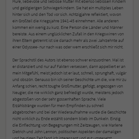
Hure, liebevolle und lieblose Mutter mit ebenso lieblosen Kindern
und geldgierigen Schwiegerkindern. Sie hat ein multiples Leben
hinter sich und den Tod vor sich. Achtzigjahre reflektiert, wovon
ein Großteil die Kriegsjahre 1941-45 einnehmen. Alle anderen
kommen ein wenig zu kurz. Eine Person die Länder und Männer
bereiste. Aus einem unglücklichen Zufall in den Kriegswirren von
ihren Eltern getrennt ist sie danach mehr als zwei Jahrzehnte auf
einer Odyssee- nur nach was oder wem erschließt sich mir nicht.
Der Sprachstil des Autors ist ebenso schwer einzuordnen. Mal ist
er distanziert und nur auf Fakten versessen, dann appelliert er an
mein Mitgefühl, meist jedoch ist er laut, schnell, sprunghaft, vulgär
und obszön. Genauso bin ich seiner Geschichte um die, wie mir zu
Anfang schien, recht toughe Großmutter, gefolgt, angezogen von
Neugier, die nie wirklich ganz befriedigt wurde, meistens jedoch
abgestoßen von der sehr gossenhaften Sprache. Viele
Erzählstränge wurden für mein Empfinden zu schnell
abgebrochen und bei der Wiederaufnahme wurde die Geschichte
nicht wirklich zu Ende erzählt sondern blieb im Dunkeln. Einzig
die Einflechtung von Begegnungen mit Zeitzeugen, wie Marlene
Dietrich und John Lennon, politischen Aspekten der damaligen
und heutigen Zeit fand ich interessant und gut umgesetzt.