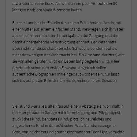
etwa könnten eine kurze Auswahl an ein paar Attribute der 80
jährigen Herbjörg Maria Björnsson lauten.
Eine erst uneheliche Enkelin des ersten Präsidenten Islands, mit
einer Mutter aus einem einfachen Stand, weswegen sich ihr Vater
auch erst in ihrem siebten Lebensjahr an die Zeugung und die
damit einhergehende Verantwortung erinnert. Der Vater hatte
aber nicht nur diese charakterliche Schwäche sondern trat als
einer der wenigen der Wehrmacht bei. Ein Umstand der Herr( wie
sie von allen gerufen wird) ein Leben lang begleiten wird. (Hier
erhebe ich schon den ersten Einwand, angeblich sollen
authentische Biographien mit eingebaut worden sein, nur lässt
sich bis auf ersten Präsidenten nichts recherchieren. Schade.)
Sie ist und war alles, alte Frau auf einem Abstellgleis, wohnhaft in
einer umgebauten Garage mit Internetzugang und Pflegedienst,
glückliches Kind, behütetes Kind, plötzlich neureiches und
angesehenes Kind in der politischen Welt Islands, verzogene
Göre, verunsicherter und später geschändeter Teenager, verruchte