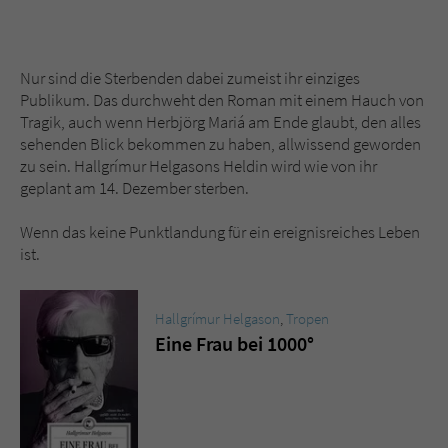
Nur sind die Sterbenden dabei zumeist ihr einziges
Publikum. Das durchweht den Roman mit einem Hauch von
Tragik, auch wenn Herbjörg Mariá am Ende glaubt, den alles
sehenden Blick bekommen zu haben, allwissend geworden
zu sein. Hallgrímur Helgasons Heldin wird wie von ihr
geplant am 14. Dezember sterben.
Wenn das keine Punktlandung für ein ereignisreiches Leben
ist.
Hallgrímur Helgason
,
Tropen
Eine Frau bei 1000°