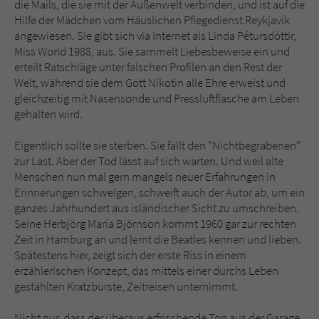
die Mails, die sie mit der Außenwelt verbinden, und ist auf die
Sicherheitscode des Kontaktformulars zu
Hilfe der Mädchen vom Häuslichen Pflegedienst Reykjavík
überprüfen.
angewiesen. Sie gibt sich via Internet als Linda Pétursdóttir,
Miss World 1988, aus. Sie sammelt Liebesbeweise ein und
erteilt Ratschläge unter falschen Profilen an den Rest der
Welt, während sie dem Gott Nikotin alle Ehre erweist und
gleichzeitig mit Nasensonde und Pressluftflasche am Leben
gehalten wird.
Eigentlich sollte sie sterben. Sie fällt den "Nichtbegrabenen"
zur Last. Aber der Tod lässt auf sich warten. Und weil alte
Menschen nun mal gern mangels neuer Erfahrungen in
Erinnerungen schwelgen, schweift auch der Autor ab, um ein
ganzes Jahrhundert aus isländischer Sicht zu umschreiben.
Seine Herbjörg María Björnson kommt 1960 gar zur rechten
Zeit in Hamburg an und lernt die Beatles kennen und lieben.
Spätestens hier, zeigt sich der erste Riss in einem
erzählerischen Konzept, das mittels einer durchs Leben
gestählten Kratzbürste, Zeitreisen unternimmt.
Nicht nur, dass der überaus erfrischende Ton aus der Garage,