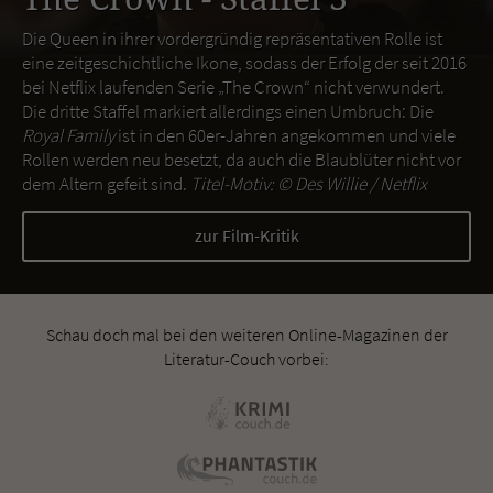
Die Queen in ihrer vordergründig repräsentativen Rolle ist
eine zeitgeschichtliche Ikone, sodass der Erfolg der seit 2016
bei Netflix laufenden Serie „The Crown“ nicht verwundert.
Die dritte Staffel markiert allerdings einen Umbruch: Die
Royal Family
ist in den 60er-Jahren angekommen und viele
Rollen werden neu besetzt, da auch die Blaublüter nicht vor
dem Altern gefeit sind.
Titel-Motiv: ©
Des Willie / Netflix
zur Film-Kritik
Schau doch mal bei den weiteren Online-Magazinen der
Literatur-Couch vorbei: