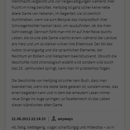
Wehrmacht vergleicht und von Vergewaltigungen während ihrer
Flucht im Krieg berichtet. Herbjörg ist ganz sicher keine nette
ältere Dame von nebenan, im Gegenteil, sie ist ziemlich
durchtrieben, wenn sie zum Beispiel das Mailpostfach ihrer
Schwiegertochter hacken lässt, um rauszufinden, ob die ihren
Sohn betrügt. Dennoch fühlt man mit ihr auf ihrer Reise durchs
Leben, die skurile alte Dame wächst einem während der Lektüre
ans Herz und um so stärker wirken ihre Erlebnisse. Der Stil des
Autors ist einzigartig und die sprachlichen Elemente, der
Reichtum an Bildern und Metaphern beeindruckend. Obwohl die
Geschichte nicht chronologisch erzählt wird sondern wild durch
das 20. Jahrhundert springt, kann man ihr problemlos folgen.
Die Geschichte von Herbjörg ist sicher kein Buch, dass man
beendet hat, wenn die letzte Seite gelesen ist, sondern eines, das
einen begleiten kann und in dem bei erneutem Lesen immer
neue Dinge ins Auge springen, so facettenreich ist das Leben
dieser isländischen alten Dame.
21.08.2013 22:14:33
anyways
Alt, faltig, bettlägerig, vulgär, scharfzüngig und mitleidlos – so in