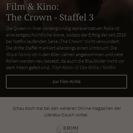
Film & Kino:
The Crown - Staffel 3
Die Queen in ihrer vordergründig repräsentativen Rolle ist
eine zeitgeschichtliche Ikone, sodass der Erfolg der seit 2016
bei Netflix laufenden Serie „The Crown“ nicht verwundert.
Die dritte Staffel markiert allerdings einen Umbruch: Die
Royal Family
ist in den 60er-Jahren angekommen und viele
Rollen werden neu besetzt, da auch die Blaublüter nicht vor
dem Altern gefeit sind.
Titel-Motiv: ©
Des Willie / Netflix
zur Film-Kritik
Schau doch mal bei den weiteren Online-Magazinen der
Literatur-Couch vorbei: