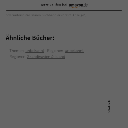
Sicherheitscode des Kontaktformulars zu
Jetzt kaufen bei
überprüfen.
oder unterstütze Deinen Buchhändler vor Ort (Anzeige*)
Ähnliche Bücher:
Themen:
unbekannt
Regionen:
unbekannt
Regionen:
Skandinavien & Island