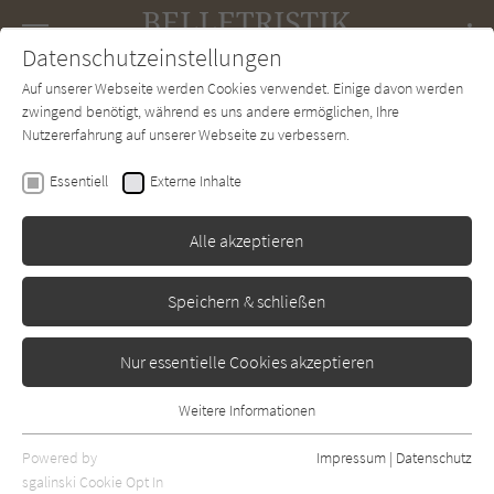
Navigation
Datenschutzeinstellungen
Couch
wechse
Auf unserer Webseite werden Cookies verwendet. Einige davon werden
Forum
Charts
Newsletter
SUCHE
zwingend benötigt, während es uns andere ermöglichen, Ihre
Nutzererfahrung auf unserer Webseite zu verbessern.
Hallgrímur Helgason
Essentiell
Externe Inhalte
Vom zweifelhaften
Vergnügen, tot zu sein
Alle akzeptieren
Klett-Cotta
Erschienen: Januar 2005
Bibliogr. Angaben
0
Speichern & schließen
Nur essentielle Cookies akzeptieren
Weitere Informationen
Essentiell
Essentielle Cookies werden für grundlegende Funktionen der
Powered by
Impressum
|
Datenschutz
Webseite benötigt. Dadurch ist gewährleistet, dass die Webseite
sgalinski Cookie Opt In