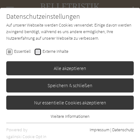
Navigation
Datenschutzeinstellungen
Couch
wechse
Auf unserer Webseite werden Cookies verwendet. Einige davon werden
Forum
Charts
Newsletter
SUCHE
zwingend benötigt, während es uns andere ermöglichen, Ihre
Nutzererfahrung auf unserer Webseite zu verbessern.
Harry Mulisch
Essentiell
Externe Inhalte
Die Elemente
Alle akzeptieren
Hanser
Erschienen: Januar 1990
Bibliogr. Angaben
0
Speichern & schließen
Nur essentielle Cookies akzeptieren
Weitere Informationen
Essentiell
Essentielle Cookies werden für grundlegende Funktionen der
Powered by
Impressum
|
Datenschutz
Webseite benötigt. Dadurch ist gewährleistet, dass die Webseite
sgalinski Cookie Opt In