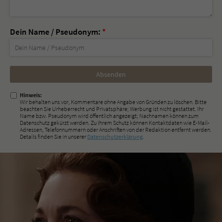
Dein Name / Pseudonym:
*
Nicht
ausfüllen!
Hinweis:
Wir behalten uns vor, Kommentare ohne Angabe von Gründen zu löschen. Bitte
beachten Sie Urheberrecht und Privatsphäre; Werbung ist nicht gestattet. Ihr
Name bzw. Pseudonym wird öffentlich angezeigt; Nachnamen können zum
Datenschutz gekürzt werden. Zu Ihrem Schutz können Kontaktdaten wie E-Mail-
Adressen, Telefonnummern oder Anschriften von der Redaktion entfernt werden.
Details finden Sie in unserer
Datenschutzerklärung
.