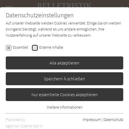
Navigation
Datenschutzeinstellungen
Couch
wechse
Auf unserer Webseite werden Cookies verwendet. Einige davon werden
Forum
Charts
Newsletter
SUCHE
zwingend benötigt, während es uns andere ermöglichen, Ihre
Nutzererfahrung auf unserer Webseite zu verbessern.
Dino Buzzati
Essentiell
Externe Inhalte
Die Tatarenwüste
Alle akzeptieren
Karl H. Bischoff
Erschienen: Januar 1942
Bibliogr. Angaben
0
Speichern & schließen
Nur essentielle Cookies akzeptieren
Weitere Informationen
Essentiell
Essentielle Cookies werden für grundlegende Funktionen der
Powered by
Impressum
|
Datenschutz
Webseite benötigt. Dadurch ist gewährleistet, dass die Webseite
sgalinski Cookie Opt In