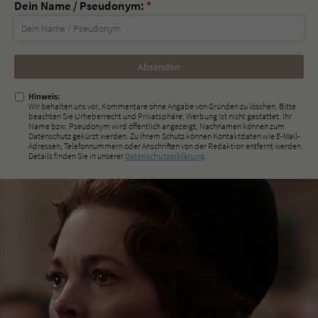
Dein Name / Pseudonym:
*
Nicht
ausfüllen!
Hinweis:
Wir behalten uns vor, Kommentare ohne Angabe von Gründen zu löschen. Bitte
beachten Sie Urheberrecht und Privatsphäre; Werbung ist nicht gestattet. Ihr
Name bzw. Pseudonym wird öffentlich angezeigt; Nachnamen können zum
Datenschutz gekürzt werden. Zu Ihrem Schutz können Kontaktdaten wie E-Mail-
Adressen, Telefonnummern oder Anschriften von der Redaktion entfernt werden.
Details finden Sie in unserer
Datenschutzerklärung
.