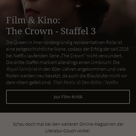
Film & Kino:
The Crown - Staffel 3
Die Queen in ihrer vordergründig repräsentativen Rolle ist
eine zeitgeschichtliche Ikone, sodass der Erfolg der seit 2016
bei Netflix laufenden Serie „The Crown“ nicht verwundert.
Die dritte Staffel markiert allerdings einen Umbruch: Die
Royal Family
ist in den 60er-Jahren angekommen und viele
Rollen werden neu besetzt, da auch die Blaublüter nicht vor
dem Altern gefeit sind.
Titel-Motiv: ©
Des Willie / Netflix
zur Film-Kritik
Schau doch mal bei den weiteren Online-Magazinen der
Literatur-Couch vorbei: