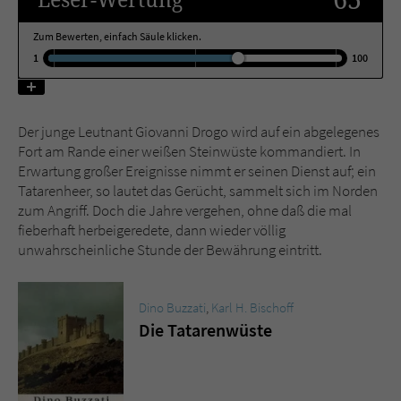
Zum Bewerten, einfach Säule klicken.
Name
tx_pwcomments_ahash
1
100
Anbieter
Literatur-Couch Medien GmbH & Co. KG
Laufzeit
1 Jahr
Der junge Leutnant Giovanni Drogo wird auf ein abgelegenes
Fort am Rande einer weißen Steinwüste kommandiert. In
Zweck
Cookie für Kommentare einzelner Buchtitel
Erwartung großer Ereignisse nimmt er seinen Dienst auf; ein
Tatarenheer, so lautet das Gerücht, sammelt sich im Norden
zum Angriff. Doch die Jahre vergehen, ohne daß die mal
Name
fe_typo_user
fieberhaft herbeigeredete, dann wieder völlig
unwahrscheinliche Stunde der Bewährung eintritt.
Anbieter
Literatur-Couch Medien GmbH & Co. KG
Laufzeit
Session
Dino Buzzati
,
Karl H. Bischoff
Die Tatarenwüste
Dieses Cookie gewährleistet die
Kommunikation der Webseite mit dem
Zweck
Benutzer. Es wird benötigt um z. B. den