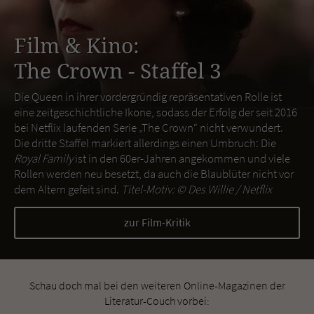
Film & Kino:
The Crown - Staffel 3
Die Queen in ihrer vordergründig repräsentativen Rolle ist
eine zeitgeschichtliche Ikone, sodass der Erfolg der seit 2016
bei Netflix laufenden Serie „The Crown“ nicht verwundert.
Die dritte Staffel markiert allerdings einen Umbruch: Die
Royal Family
ist in den 60er-Jahren angekommen und viele
Rollen werden neu besetzt, da auch die Blaublüter nicht vor
dem Altern gefeit sind.
Titel-Motiv: ©
Des Willie / Netflix
zur Film-Kritik
Schau doch mal bei den weiteren Online-Magazinen der
Literatur-Couch vorbei: