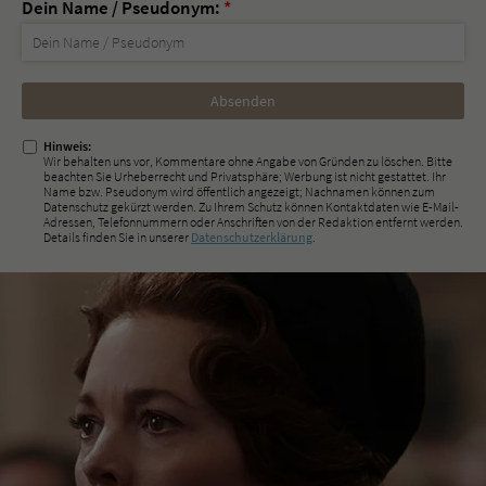
Dein Name / Pseudonym:
*
Nicht
ausfüllen!
Hinweis:
Wir behalten uns vor, Kommentare ohne Angabe von Gründen zu löschen. Bitte
beachten Sie Urheberrecht und Privatsphäre; Werbung ist nicht gestattet. Ihr
Name bzw. Pseudonym wird öffentlich angezeigt; Nachnamen können zum
Datenschutz gekürzt werden. Zu Ihrem Schutz können Kontaktdaten wie E-Mail-
Adressen, Telefonnummern oder Anschriften von der Redaktion entfernt werden.
Details finden Sie in unserer
Datenschutzerklärung
.