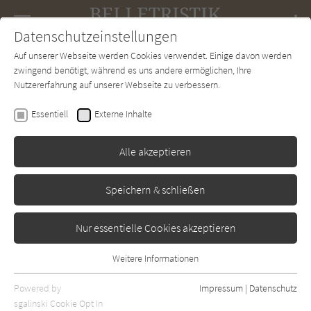
Navigation
Datenschutzeinstellungen
Couch
wechse
Auf unserer Webseite werden Cookies verwendet. Einige davon werden
Forum
Charts
Newsletter
SUCHE
zwingend benötigt, während es uns andere ermöglichen, Ihre
Nutzererfahrung auf unserer Webseite zu verbessern.
Franz Hohler
Essentiell
Externe Inhalte
Da, wo ich wohne
Alle akzeptieren
Luchterhand
Erschienen: Januar 1993
Bibliogr. Angaben
0
Speichern & schließen
Nur essentielle Cookies akzeptieren
Weitere Informationen
Essentiell
Essentielle Cookies werden für grundlegende Funktionen der
Powered by
Impressum
|
Datenschutz
Webseite benötigt. Dadurch ist gewährleistet, dass die Webseite
sgalinski Cookie Opt In