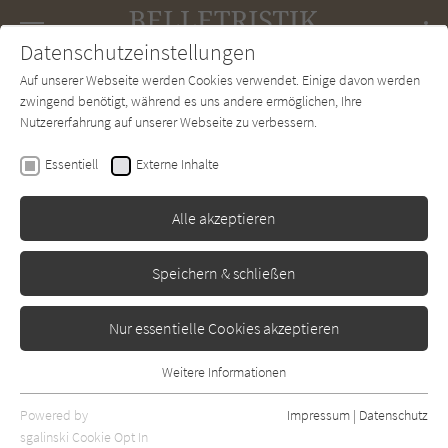
Navigation
Datenschutzeinstellungen
Couch
wechse
Auf unserer Webseite werden Cookies verwendet. Einige davon werden
Forum
Charts
Newsletter
SUCHE
zwingend benötigt, während es uns andere ermöglichen, Ihre
Nutzererfahrung auf unserer Webseite zu verbessern.
Philip Roth
Essentiell
Externe Inhalte
Amerikanisches Idyll
Alle akzeptieren
Hanser
Erschienen: Januar 1998
Bibliogr. Angaben
0
Speichern & schließen
Nur essentielle Cookies akzeptieren
Weitere Informationen
Essentiell
Essentielle Cookies werden für grundlegende Funktionen der
Powered by
Impressum
|
Datenschutz
Webseite benötigt. Dadurch ist gewährleistet, dass die Webseite
sgalinski Cookie Opt In