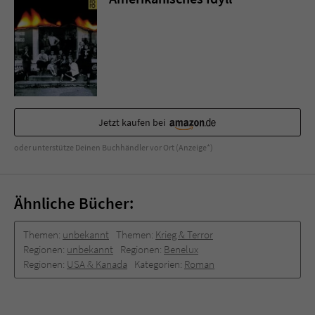
Sicherheitscode des Kontaktformulars zu
überprüfen.
Jetzt kaufen bei
oder unterstütze Deinen Buchhändler vor Ort (Anzeige*)
Ähnliche Bücher:
Themen:
unbekannt
Themen:
Krieg & Terror
Regionen:
unbekannt
Regionen:
Benelux
Regionen:
USA & Kanada
Kategorien:
Roman