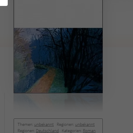
Themen:
unbekannt
Regionen:
unbekannt
Regionen:
Deutschland
Kategorien:
Roman