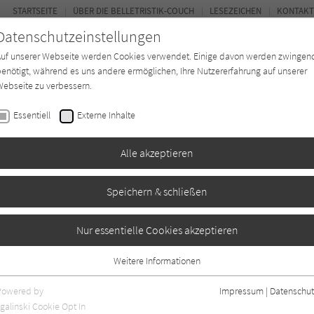
STARTSEITE
ÜBER DIE BELLETRISTIK-COUCH
LESEZEICHEN
KONTAKT
Datenschutzeinstellungen
Auf unserer Webseite werden Cookies verwendet. Einige davon werden zwingen
enötigt, während es uns andere ermöglichen, Ihre Nutzererfahrung auf unserer
ebseite zu verbessern.
FOR
Essentiell
Externe Inhalte
Autor*in
Verlage
Magazin
Ki
Alle akzeptieren
Speichern & schließen
Nur essentielle Cookies akzeptieren
Weitere Informationen
gr. Angaben
0
Essentiell
Essentielle Cookies werden für grundlegende Funktionen der Webseite
Powered by
Impressum
|
Datenschut
benötigt. Dadurch ist gewährleistet, dass die Webseite einwandfrei
galinski Cookie Opt In