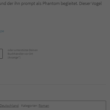
und der ihn prompt als Phantom begleitet. Dieser Vogel
Name
tx_pwcomments_ahash
Anbieter
Literatur-Couch Medien GmbH & Co. KG
mpe
Laufzeit
1 Jahr
Zweck
Cookie für Kommentare einzelner Buchtitel
oder unterstütze Deinen
Buchhändler vor Ort
(Anzeige*)
Name
fe_typo_user
Anbieter
Literatur-Couch Medien GmbH & Co. KG
Laufzeit
Session
Dieses Cookie gewährleistet die Kommunikation der
Webseite mit dem Benutzer. Es wird benötigt um z. B.
Zweck
Deutschland
Kategorien:
Roman
den Sicherheitscode des Kontaktformulars zu