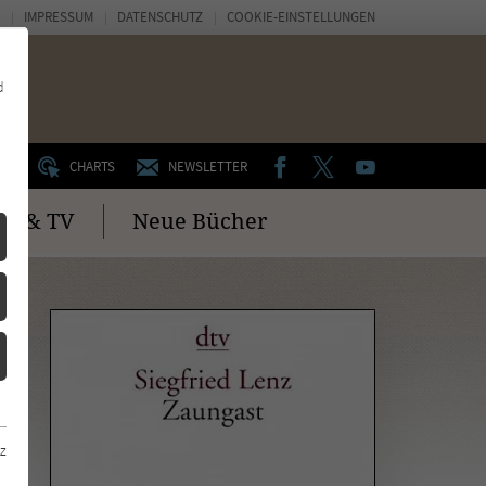
IMPRESSUM
DATENSCHUTZ
COOKIE-EINSTELLUNGEN
d
FACEBOOK
TWITTER
YOUTUBE
UM
CHARTS
NEWSLETTER
no & TV
Neue Bücher
z