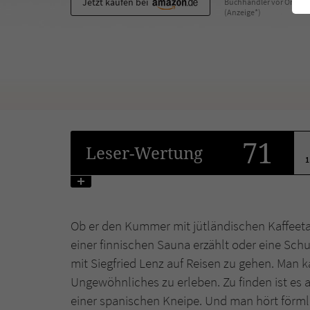
Jetzt kaufen bei
Buchhändler vor Ort
(Anzeige*)
71
Leser
-Wertung
1
Ob er den Kummer mit jütländischen Kaffeeta
einer finnischen Sauna erzählt oder eine Schu
mit Siegfried Lenz auf Reisen zu gehen. Man 
Ungewöhnliches zu erleben. Zu finden ist es 
einer spanischen Kneipe. Und man hört förmli