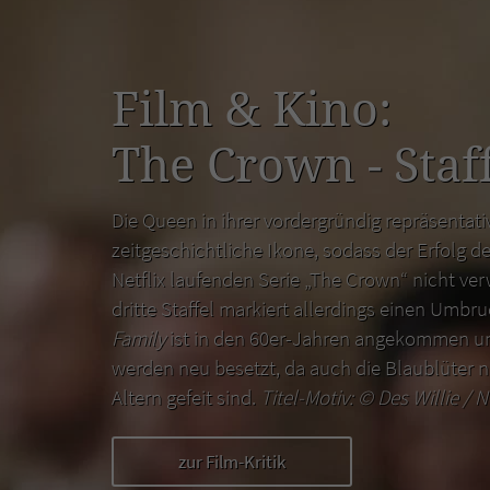
Film & Kino:
The Crown - Staff
Die Queen in ihrer vordergründig repräsentativ
zeitgeschichtliche Ikone, sodass der Erfolg de
Netflix laufenden Serie „The Crown“ nicht ver
dritte Staffel markiert allerdings einen Umbr
Family
ist in den 60er-Jahren angekommen un
werden neu besetzt, da auch die Blaublüter n
Altern gefeit sind.
Titel-Motiv: ©
Des Willie / N
zur Film-Kritik