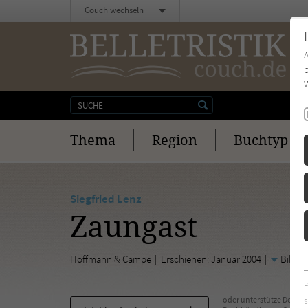
Couch wechseln
b
W
Thema
Region
Buchtyp
Siegfried Lenz
Zaungast
Hoffmann & Campe
Erschienen: Januar 2004
Biblio
s
oder unterstütze Deinen