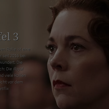
el 3
en Rolle ist eine
r seit 2016 bei
wundert. Die
uch: Die
Royal
d viele Rollen
icht vor dem
etflix