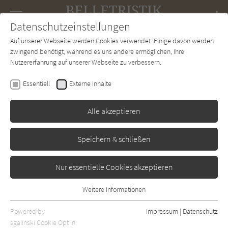
Navigation
Datenschutzeinstellungen
Couch
wechse
Auf unserer Webseite werden Cookies verwendet. Einige davon werden
Forum
Charts
Newsletter
SUCHE
zwingend benötigt, während es uns andere ermöglichen, Ihre
Nutzererfahrung auf unserer Webseite zu verbessern.
Suchen nach:
Essentiell
Externe Inhalte
Alle akzeptieren
Autor (1)
Buch (335)
Sonstige Inhalte (2)
Speichern & schließen
Eingaben löschen
Nur essentielle Cookies akzeptieren
338 Treffer:
Weitere Informationen
Sortierung:
Relevanz
Datum
Titel
Essentiell
Essentielle Cookies werden für grundlegende Funktionen der
Powered by
Impressum
|
Datenschutz
Webseite benötigt. Dadurch ist gewährleistet, dass die Webseite
sgalinski Cookie Opt In