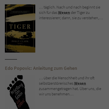
Sicherheitscode des Kontaktformulars zu
überprüfen.
… täglich. Nach und nach beginnt sie
sich für das
Wesen
der Tiger zu
interessieren; dann, sie zu verstehen,…
Edo Popovic: Anleitung zum Gehen
… über die Menschheit und ihr oft
selbstzerstörerisches
Wesen
zusammengetragen hat. Über uns, die
wir uns benehmen…