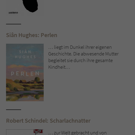
Siân Hughes: Perlen
… liegt im Dunkel ihrer eigenen
Geschichte. Die abwesende Mutter
begleitet sie durch ihre gesamte
Kindheit…
Robert Schindel: Scharlachnatter
… zur Welt gebracht und von