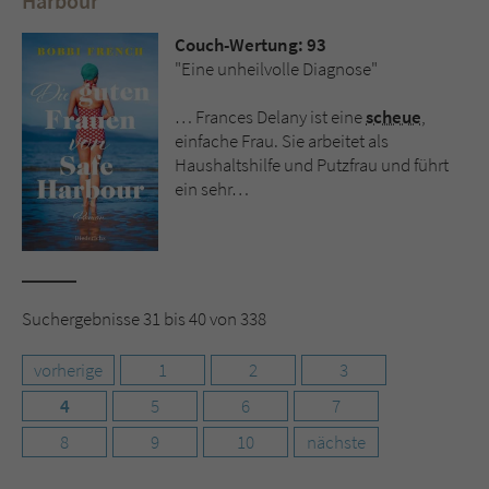
Harbour
Couch-Wertung: 93
"Eine unheilvolle Diagnose"
… Frances Delany ist eine
scheue
,
einfache Frau. Sie arbeitet als
Haushaltshilfe und Putzfrau und führt
ein sehr…
Suchergebnisse 31 bis 40 von 338
vorherige
1
2
3
4
5
6
7
8
9
10
nächste