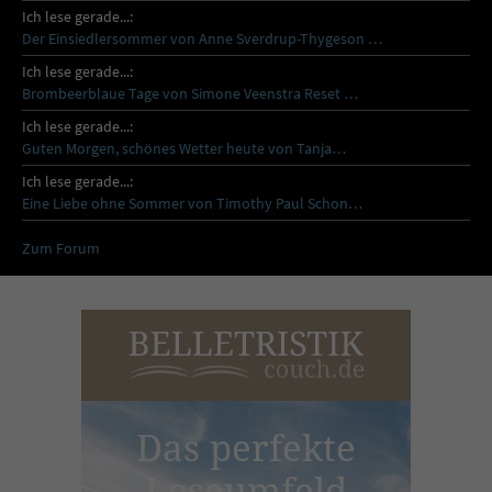
Ich lese gerade...:
Der Einsiedlersommer von Anne Sverdrup-Thygeson …
Ich lese gerade...:
Brombeerblaue Tage von Simone Veenstra Reset …
Ich lese gerade...:
Guten Morgen, schönes Wetter heute von Tanja…
Ich lese gerade...:
Eine Liebe ohne Sommer von Timothy Paul Schon…
Zum Forum
Das perfekte
Leseumfeld